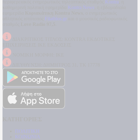
περιφερειακός ενημερωτικός τηλεοπτικός σταθμός
Kontra
, η
καθημερινή πολιτική εφημερίδα
Kontra News
, η εβδομαδιαία
εφημερίδα
Κυριακάτικη Kontra News
, ο ενημερωτικός
αθλητικός ιστότοπος
Filathlos.gr
και ο μουσικός ραδιοφωνικός
σταθμός
Love Radio 97,5
.
ΔΙΑΚΡΙΤΙΚΟΣ ΤΙΤΛΟΣ: KONTRA ΕΚΔΟΤΙΚΕΣ
ΕΠΙΧΕΙΡΗΣΕΙΣ ΙΚΕ ΕΚΔΟΣΕΙΣ
ΝΟΜΙΚΗ ΜΟΡΦΗ: ΙΚΕ
ΔΙΕΥΘΥΝΣΗ: ΔΗΜΗΤΡΟΣ 31, ΤΚ 17778
ΚΑΤΗΓΟΡΙΕΣ
ΠΟΛΙΤΙΚΗ
ΚΟΙΝΩΝΙΑ