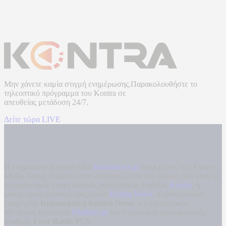
Μην χάνετε καμία στιγμή ενημέρωσης.Παρακολουθήστε το
τηλεοπτικό πρόγραμμα του
Kontra
σε
απευθείας μετάδοση
24/7.
Δείτε τώρα LIVE
Η ενημερωτική ιστοσελίδα
kontranews.gr
είναι μέλος του Kontra
Media Group ανάμεσα στα υπόλοιπα μέσα του ομίλου που είναι: ο
περιφερειακός ενημερωτικός τηλεοπτικός σταθμός
Kontra
, η
καθημερινή πολιτική εφημερίδα
Kontra News
, η εβδομαδιαία
εφημερίδα
Κυριακάτικη Kontra News
, ο ενημερωτικός
αθλητικός ιστότοπος
Filathlos.gr
και ο μουσικός ραδιοφωνικός
σταθμός
Love Radio 97,5
.