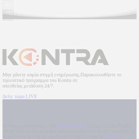
Μην χάνετε καμία στιγμή ενημέρωσης.Παρακολουθήστε το
τηλεοπτικό πρόγραμμα του
Kontra
σε
απευθείας μετάδοση
24/7.
Δείτε τώρα LIVE
Η ενημερωτική ιστοσελίδα
kontranews.gr
είναι μέλος του Kontra
Media Group ανάμεσα στα υπόλοιπα μέσα του ομίλου που είναι: ο
περιφερειακός ενημερωτικός τηλεοπτικός σταθμός
Kontra
, η