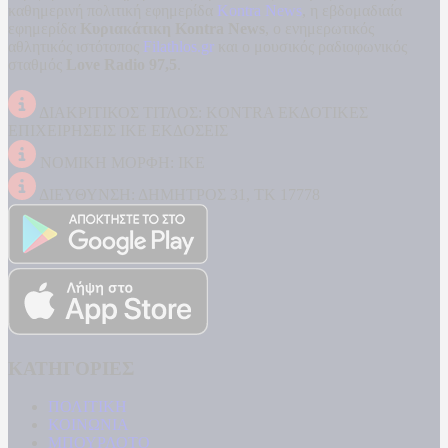
καθημερινή πολιτική εφημερίδα
Kontra News
, η εβδομαδιαία
εφημερίδα
Κυριακάτικη Kontra News
, ο ενημερωτικός
αθλητικός ιστότοπος
Filathlos.gr
και ο μουσικός ραδιοφωνικός
σταθμός
Love Radio 97,5
.
ΔΙΑΚΡΙΤΙΚΟΣ ΤΙΤΛΟΣ: KONTRA ΕΚΔΟΤΙΚΕΣ
ΕΠΙΧΕΙΡΗΣΕΙΣ ΙΚΕ ΕΚΔΟΣΕΙΣ
ΝΟΜΙΚΗ ΜΟΡΦΗ: ΙΚΕ
ΔΙΕΥΘΥΝΣΗ: ΔΗΜΗΤΡΟΣ 31, ΤΚ 17778
ΚΑΤΗΓΟΡΙΕΣ
ΠΟΛΙΤΙΚΗ
ΚΟΙΝΩΝΙΑ
ΜΠΟΥΡΛΟΤΟ