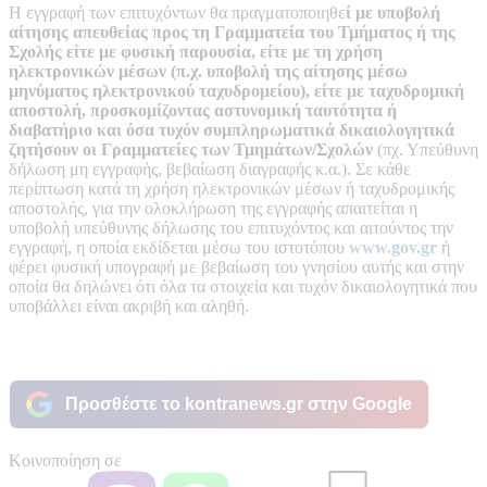
Η εγγραφή των επιτυχόντων θα πραγματοποιηθε
ί με υποβολή
αίτησης απευθείας προς τη Γραμματεία του Τμήματος ή της
Σχολής είτε με φυσική παρουσία, είτε με τη χρήση
ηλεκτρονικών μέσων (π.χ. υποβολή της αίτησης μέσω
μηνύματος ηλεκτρονικού ταχυδρομείου), είτε με ταχυδρομική
αποστολή, προσκομίζοντας αστυνομική ταυτότητα ή
διαβατήριο και όσα τυχόν συμπληρωματικά δικαιολογητικά
ζητήσουν οι Γραμματείες των Τμημάτων/Σχολών
(πχ. Υπεύθυνη
δήλωση μη εγγραφής, βεβαίωση διαγραφής κ.α.). Σε κάθε
περίπτωση κατά τη χρήση ηλεκτρονικών μέσων ή ταχυδρομικής
αποστολής, για την ολοκλήρωση της εγγραφής απαιτείται η
υποβολή υπεύθυνης δήλωσης του επιτυχόντος και αιτούντος την
εγγραφή, η οποία εκδίδεται μέσω του ιστοτόπου
www.gov.gr
ή
φέρει φυσική υπογραφή με βεβαίωση του γνησίου αυτής και στην
οποία θα δηλώνει ότι όλα τα στοιχεία και τυχόν δικαιολογητικά που
υποβάλλει είναι ακριβή και αληθή.
Προσθέστε το kontranews.gr στην Google
Κοινοποίηση σε