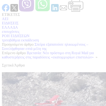
ΕΤΙΚΕΤΕΣ
ΑΕΙ
ΕΙΔΗΣΕΙΣ
ΕΛΛΑΔΑ
επιτυχόντες
ΡΟΗ ΕΙΔΗΣΕΩΝ
τριτοβάθμια εκπαίδευση
Προηγούμενο άρθρο
Σπείρα εξαπατούσε ηλικιωμένους –
Συνελήφθησαν επτά μέλη της
Επόμενο άρθρο
Βρετανία: Νέο πρόστιμο στη Royal Mail για
καθυστερήσεις στις παραδόσεις «εκατομμυρίων επιστολών»
»
Σχετικά Άρθρα