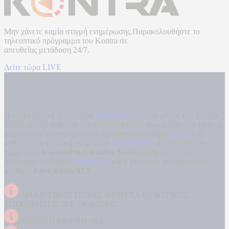
Μην χάνετε καμία στιγμή ενημέρωσης.Παρακολουθήστε το
τηλεοπτικό πρόγραμμα του
Kontra
σε
απευθείας μετάδοση
24/7.
Δείτε τώρα LIVE
Η ενημερωτική ιστοσελίδα
kontranews.gr
είναι μέλος του Kontra
Media Group ανάμεσα στα υπόλοιπα μέσα του ομίλου που είναι: ο
περιφερειακός ενημερωτικός τηλεοπτικός σταθμός
Kontra
, η
καθημερινή πολιτική εφημερίδα
Kontra News
, η εβδομαδιαία
εφημερίδα
Κυριακάτικη Kontra News
, ο ενημερωτικός
αθλητικός ιστότοπος
Filathlos.gr
και ο μουσικός ραδιοφωνικός
σταθμός
Love Radio 97,5
.
ΔΙΑΚΡΙΤΙΚΟΣ ΤΙΤΛΟΣ: KONTRA ΕΚΔΟΤΙΚΕΣ
ΕΠΙΧΕΙΡΗΣΕΙΣ ΙΚΕ ΕΚΔΟΣΕΙΣ
ΝΟΜΙΚΗ ΜΟΡΦΗ: ΙΚΕ