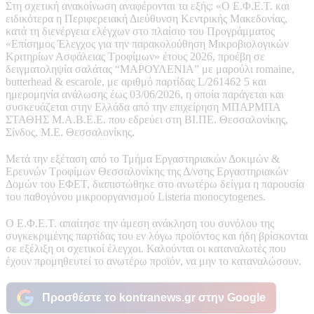
Στη σχετική ανακοίνωση αναφέρονται τα εξής: «Ο Ε.Φ.Ε.Τ. και
ειδικότερα η Περιφερειακή Διεύθυνση Κεντρικής Μακεδονίας,
κατά τη διενέργεια ελέγχων στο πλαίσιο του Προγράμματος
«Επίσημος Έλεγχος για την παρακολούθηση Μικροβιολογικών
Κριτηρίων Ασφάλειας Τροφίμων» έτους 2026, προέβη σε
δειγματοληψία σαλάτας “ΜΑΡΟΥΛΕΝΙΑ” με μαρούλι romaine,
butterhead & escarole, με αριθμό παρτίδας L/261462 5 και
ημερομηνία ανάλωσης έως 03/06/2026, η οποία παράγεται και
συσκευάζεται στην Ελλάδα από την επιχείρηση ΜΠΑΡΜΠΑ
ΣΤΑΘΗΣ Μ.Α.Β.Ε.Ε. που εδρεύει στη ΒΙ.ΠΕ. Θεσσαλονίκης,
Σίνδος, Μ.Ε. Θεσσαλονίκης.
Μετά την εξέταση από το Τμήμα Εργαστηριακών Δοκιμών &
Ερευνών Τροφίμων Θεσσαλονίκης της Δ/νσης Εργαστηριακών
Δομών του ΕΦΕΤ, διαπιστώθηκε στο ανωτέρω δείγμα η παρουσία
του παθογόνου μικροοργανισμού Listeria monocytogenes.
Ο Ε.Φ.Ε.Τ. απαίτησε την άμεση ανάκληση του συνόλου της
συγκεκριμένης παρτίδας του εν λόγω προϊόντος και ήδη βρίσκονται
σε εξέλιξη οι σχετικοί έλεγχοι. Καλούνται οι καταναλωτές που
έχουν προμηθευτεί το ανωτέρω προϊόν, να μην το καταναλώσουν.
Προσθέστε το kontranews.gr στην Google