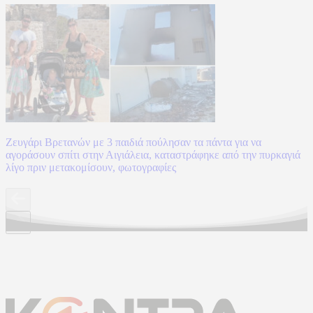
Ζευγάρι Βρετανών με 3 παιδιά πούλησαν τα πάντα για να
αγοράσουν σπίτι στην Αιγιάλεια, καταστράφηκε από την πυρκαγιά
λίγο πριν μετακομίσουν, φωτογραφίες