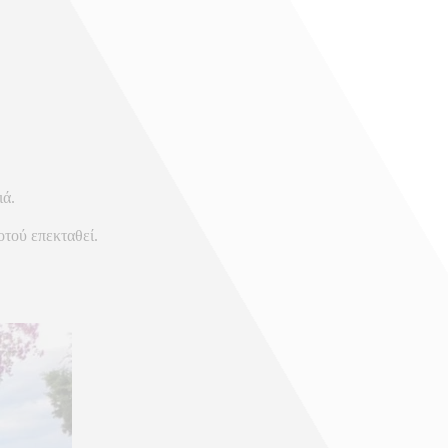
ιά.
οτού επεκταθεί.