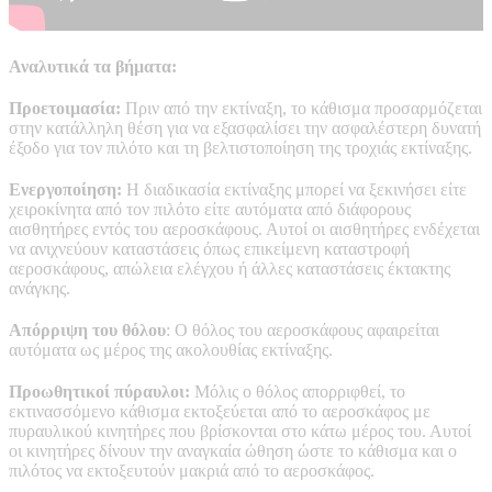
Αναλυτικά τα βήματα:
Προετοιμασία:
Πριν από την εκτίναξη, το κάθισμα προσαρμόζεται
στην κατάλληλη θέση για να εξασφαλίσει την ασφαλέστερη δυνατή
έξοδο για τον πιλότο και τη βελτιστοποίηση της τροχιάς εκτίναξης.
Ενεργοποίηση:
Η διαδικασία εκτίναξης μπορεί να ξεκινήσει είτε
χειροκίνητα από τον πιλότο είτε αυτόματα από διάφορους
αισθητήρες εντός του αεροσκάφους. Αυτοί οι αισθητήρες ενδέχεται
να ανιχνεύουν καταστάσεις όπως επικείμενη καταστροφή
αεροσκάφους, απώλεια ελέγχου ή άλλες καταστάσεις έκτακτης
ανάγκης.
Απόρριψη του θόλου
: Ο θόλος του αεροσκάφους αφαιρείται
αυτόματα ως μέρος της ακολουθίας εκτίναξης.
Προωθητικοί πύραυλοι:
Μόλις ο θόλος απορριφθεί, το
εκτινασσόμενο κάθισμα εκτοξεύεται από το αεροσκάφος με
πυραυλικού κινητήρες που βρίσκονται στο κάτω μέρος του. Αυτοί
οι κινητήρες δίνουν την αναγκαία ώθηση ώστε το κάθισμα και ο
πιλότος να εκτοξευτούν μακριά από το αεροσκάφος.