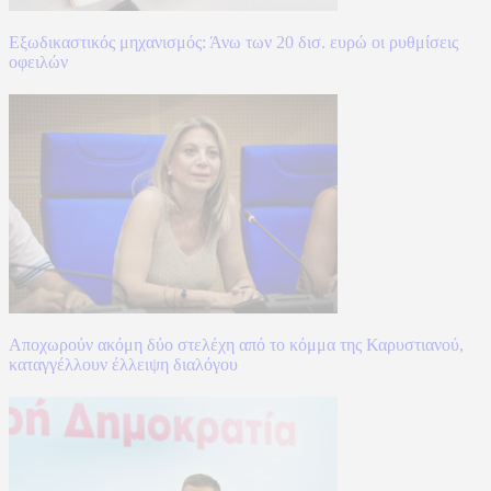
Εξωδικαστικός μηχανισμός: Άνω των 20 δισ. ευρώ οι ρυθμίσεις
οφειλών
Αποχωρούν ακόμη δύο στελέχη από το κόμμα της Καρυστιανού,
καταγγέλλουν έλλειψη διαλόγου