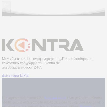
Μην χάνετε καμία στιγμή ενημέρωσης.Παρακολουθήστε το
τηλεοπτικό πρόγραμμα του
Kontra
σε
απευθείας μετάδοση
24/7.
Δείτε τώρα LIVE
Η ενημερωτική ιστοσελίδα
kontranews.gr
είναι μέλος του Kontra
Media Group ανάμεσα στα υπόλοιπα μέσα του ομίλου που είναι: ο
περιφερειακός ενημερωτικός τηλεοπτικός σταθμός
Kontra
, η