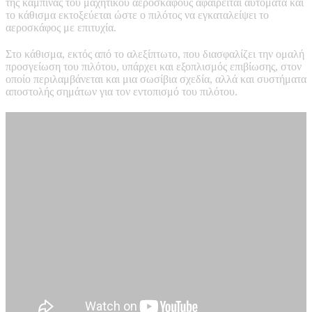
της καμπίνας του μαχητικού αεροσκάφους αφαιρείται αυτόματα και
το κάθισμα εκτοξεύεται ώστε ο πιλότος να εγκαταλείψει το
αεροσκάφος με επιτυχία.
Στο κάθισμα, εκτός από το αλεξίπτωτο, που διασφαλίζει την ομαλή
προσγείωση του πιλότου, υπάρχει και εξοπλισμός επιβίωσης, στον
οποίο περιλαμβάνεται και μια σωσίβια σχεδία, αλλά και συστήματα
αποστολής σημάτων για τον εντοπισμό του πιλότου.