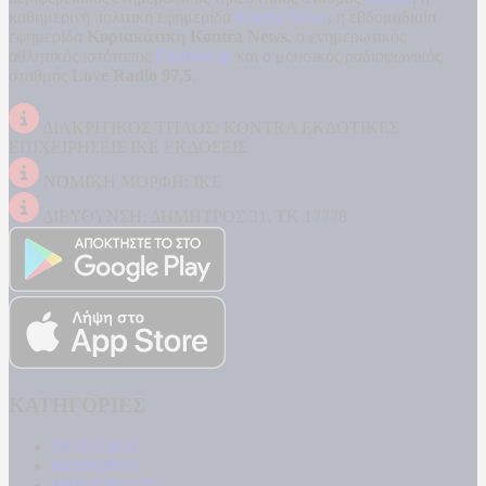
καθημερινή πολιτική εφημερίδα
Kontra News
, η εβδομαδιαία
εφημερίδα
Κυριακάτικη Kontra News
, ο ενημερωτικός
αθλητικός ιστότοπος
Filathlos.gr
και ο μουσικός ραδιοφωνικός
σταθμός
Love Radio 97,5
.
ΔΙΑΚΡΙΤΙΚΟΣ ΤΙΤΛΟΣ: KONTRA ΕΚΔΟΤΙΚΕΣ
ΕΠΙΧΕΙΡΗΣΕΙΣ ΙΚΕ ΕΚΔΟΣΕΙΣ
ΝΟΜΙΚΗ ΜΟΡΦΗ: ΙΚΕ
ΔΙΕΥΘΥΝΣΗ: ΔΗΜΗΤΡΟΣ 31, ΤΚ 17778
ΚΑΤΗΓΟΡΙΕΣ
ΠΟΛΙΤΙΚΗ
ΚΟΙΝΩΝΙΑ
ΜΠΟΥΡΛΟΤΟ