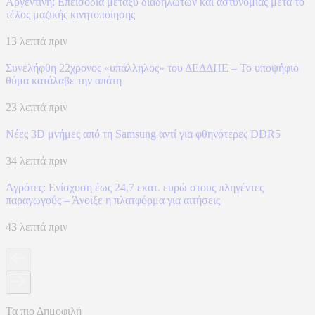
Αργεντινή: Επεισόδια μεταξύ διαδηλωτών και αστυνομίας μετά το
τέλος μαζικής κινητοποίησης
13 λεπτά πριν
Συνελήφθη 22χρονος «υπάλληλος» του ΔΕΔΔΗΕ – Το υποψήφιο
θύμα κατάλαβε την απάτη
23 λεπτά πριν
Νέες 3D μνήμες από τη Samsung αντί για φθηνότερες DDR5
34 λεπτά πριν
Αγρότες: Ενίσχυση έως 24,7 εκατ. ευρώ στους πληγέντες
παραγωγούς – Άνοιξε η πλατφόρμα για αιτήσεις
43 λεπτά πριν
Τα πιο Δημοφιλή