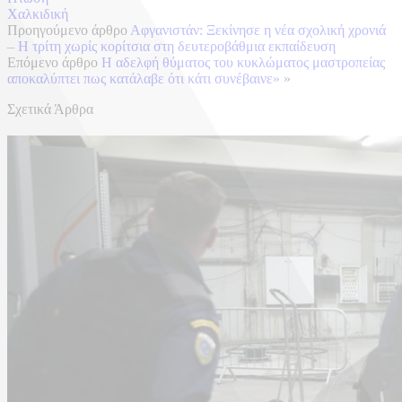
Χαλκιδική
Προηγούμενο άρθρο
Αφγανιστάν: Ξεκίνησε η νέα σχολική χρονιά
– Η τρίτη χωρίς κορίτσια στη δευτεροβάθμια εκπαίδευση
Επόμενο άρθρο
Η αδελφή θύματος του κυκλώματος μαστροπείας
αποκαλύπτει πως κατάλαβε ότι κάτι συνέβαινε»
»
Σχετικά Άρθρα