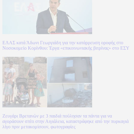
ΕΛΑΣ κατά Άδωνι Γεωργιάδη για την κατάρρευση οροφής στο
Νοσοκομείο Κορίνθου: Έργα «επικοινωνιακής βιτρίνας» στο ΕΣΥ
Ζευγάρι Βρετανών με 3 παιδιά πούλησαν τα πάντα για να
αγοράσουν σπίτι στην Αιγιάλεια, καταστράφηκε από την πυρκαγιά
λίγο πριν μετακομίσουν, φωτογραφίες