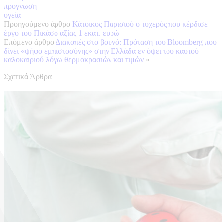
προγνωση
υγεία
Προηγούμενο άρθρο
Κάτοικος Παρισιού ο τυχερός που κέρδισε
έργο του Πικάσο αξίας 1 εκατ. ευρώ
Επόμενο άρθρο
Διακοπές στο βουνό: Πρόταση του Bloomberg που
δίνει «ψήφο εμπιστοσύνης» στην Ελλάδα εν όψει του καυτού
καλοκαιριού λόγω θερμοκρασιών και τιμών
»
Σχετικά Άρθρα