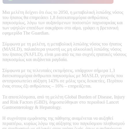
Μια μελέτη δείχνει ότι έως το 2050, η μεταβολική λιπώδης νόσος
του ήπατος θα επηρεάσει 1,8 δισεκατομμύρια ανθρώπους
παγκοσμίως, λόγω των αυξανόμενων ποσοστών παχυσαρκίας και
των υψηλών επιπέδων σακχάρου στο αίμα, γράφει η βρετανική
εφημερίδα The Guardian.
Σύμφωνα με τη μελέτη, η μεταβολική λιπώδης νόσος του ήπατος
(MASLD), παλαιότερα γνωστή ως μη αλκοολική λιπώδης νόσος
του ήπατος (NAFLD), είναι μια από τις πιο συχνές ηπατικές νόσους
παγκοσμίως και αυξάνεται ραγδαία.
Σύμφωνα με τις τελευταίες εκτιμήσεις, υπάρχουν σήμερα 1,3
δισεκατομμύρια άνθρωποι παγκοσμίως με MASLD, γεγονός που
αντιπροσωπεύει αύξηση 143% σε μόλις τρεις δεκαετίες. Περίπου
ένας στους έξι ανθρώπους – 16% – επηρεάζεται.
Τα αποτελέσματα, από τη μελέτη Global Burden of Disease, Injury
and Risk Factors (GBD), δημοσιεύθηκαν στο περιοδικό Lancet
Gastroenterology & Hepatology.
Η συχνότητα εμφάνισης της πάθησης αναμένεται να αυξηθεί
περαιτέρω, κυρίως λόγω της αύξησης του παγκόσμιου πληθυσμού
σε συνδυασμό με αλλαγές στον τρόπο ζωής, όπως η αυξανόμενη