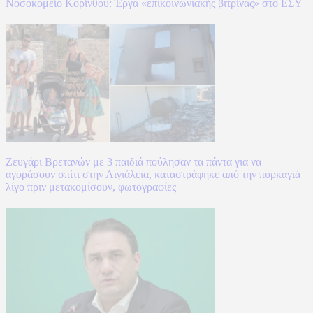
Νοσοκομείο Κορίνθου: Έργα «επικοινωνιακής βιτρίνας» στο ΕΣΥ
Ζευγάρι Βρετανών με 3 παιδιά πούλησαν τα πάντα για να
αγοράσουν σπίτι στην Αιγιάλεια, καταστράφηκε από την πυρκαγιά
λίγο πριν μετακομίσουν, φωτογραφίες