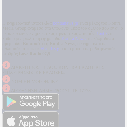
Η ενημερωτική ιστοσελίδα
kontranews.gr
είναι μέλος του Kontra
Media Group ανάμεσα στα υπόλοιπα μέσα του ομίλου που είναι: ο
περιφερειακός ενημερωτικός τηλεοπτικός σταθμός
Kontra
, η
καθημερινή πολιτική εφημερίδα
Kontra News
, η εβδομαδιαία
εφημερίδα
Κυριακάτικη Kontra News
, ο ενημερωτικός
αθλητικός ιστότοπος
Filathlos.gr
και ο μουσικός ραδιοφωνικός
σταθμός
Love Radio 97,5
.
ΔΙΑΚΡΙΤΙΚΟΣ ΤΙΤΛΟΣ: KONTRA ΕΚΔΟΤΙΚΕΣ
ΕΠΙΧΕΙΡΗΣΕΙΣ ΙΚΕ ΕΚΔΟΣΕΙΣ
ΝΟΜΙΚΗ ΜΟΡΦΗ: ΙΚΕ
ΔΙΕΥΘΥΝΣΗ: ΔΗΜΗΤΡΟΣ 31, ΤΚ 17778