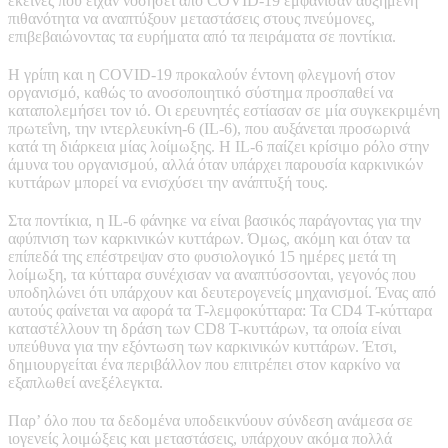
εκείνες που είχαν νοσήσει από COVID-19 εμφάνισαν αυξημένη
πιθανότητα να αναπτύξουν μεταστάσεις στους πνεύμονες,
επιβεβαιώνοντας τα ευρήματα από τα πειράματα σε ποντίκια.
Η γρίπη και η COVID-19 προκαλούν έντονη φλεγμονή στον
οργανισμό, καθώς το ανοσοποιητικό σύστημα προσπαθεί να
καταπολεμήσει τον ιό. Οι ερευνητές εστίασαν σε μία συγκεκριμένη
πρωτεΐνη, την ιντερλευκίνη-6 (IL-6), που αυξάνεται προσωρινά
κατά τη διάρκεια μίας λοίμωξης. Η IL-6 παίζει κρίσιμο ρόλο στην
άμυνα του οργανισμού, αλλά όταν υπάρχει παρουσία καρκινικών
κυττάρων μπορεί να ενισχύσει την ανάπτυξή τους.
Στα ποντίκια, η IL-6 φάνηκε να είναι βασικός παράγοντας για την
αφύπνιση των καρκινικών κυττάρων. Όμως, ακόμη και όταν τα
επίπεδά της επέστρεψαν στο φυσιολογικό 15 ημέρες μετά τη
λοίμωξη, τα κύτταρα συνέχισαν να αναπτύσσονται, γεγονός που
υποδηλώνει ότι υπάρχουν και δευτερογενείς μηχανισμοί. Ένας από
αυτούς φαίνεται να αφορά τα Τ-λεμφοκύτταρα: Τα CD4 Τ-κύτταρα
καταστέλλουν τη δράση των CD8 Τ-κυττάρων, τα οποία είναι
υπεύθυνα για την εξόντωση των καρκινικών κυττάρων. Έτσι,
δημιουργείται ένα περιβάλλον που επιτρέπει στον καρκίνο να
εξαπλωθεί ανεξέλεγκτα.
Παρ’ όλο που τα δεδομένα υποδεικνύουν σύνδεση ανάμεσα σε
ιογενείς λοιμώξεις και μεταστάσεις, υπάρχουν ακόμα πολλά