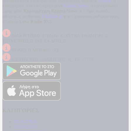
περιφερειακός ενημερωτικός τηλεοπτικός σταθμός
Kontra
, η
καθημερινή πολιτική εφημερίδα
Kontra News
, η εβδομαδιαία
εφημερίδα
Κυριακάτικη Kontra News
, ο ενημερωτικός
αθλητικός ιστότοπος
Filathlos.gr
και ο μουσικός ραδιοφωνικός
σταθμός
Love Radio 97,5
.
ΔΙΑΚΡΙΤΙΚΟΣ ΤΙΤΛΟΣ: KONTRA ΕΚΔΟΤΙΚΕΣ
ΕΠΙΧΕΙΡΗΣΕΙΣ ΙΚΕ ΕΚΔΟΣΕΙΣ
ΝΟΜΙΚΗ ΜΟΡΦΗ: ΙΚΕ
ΔΙΕΥΘΥΝΣΗ: ΔΗΜΗΤΡΟΣ 31, ΤΚ 17778
ΚΑΤΗΓΟΡΙΕΣ
ΠΟΛΙΤΙΚΗ
ΚΟΙΝΩΝΙΑ