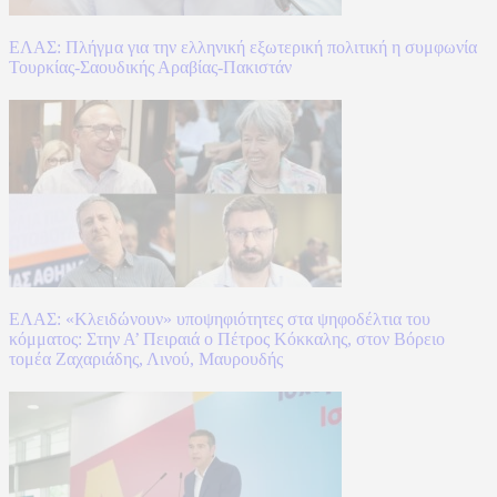
ΕΛΑΣ: Πλήγμα για την ελληνική εξωτερική πολιτική η συμφωνία
Τουρκίας-Σαουδικής Αραβίας-Πακιστάν
ΕΛΑΣ: «Κλειδώνουν» υποψηφιότητες στα ψηφοδέλτια του
κόμματος: Στην Α’ Πειραιά ο Πέτρος Κόκκαλης, στον Βόρειο
τομέα Ζαχαριάδης, Λινού, Μαυρουδής