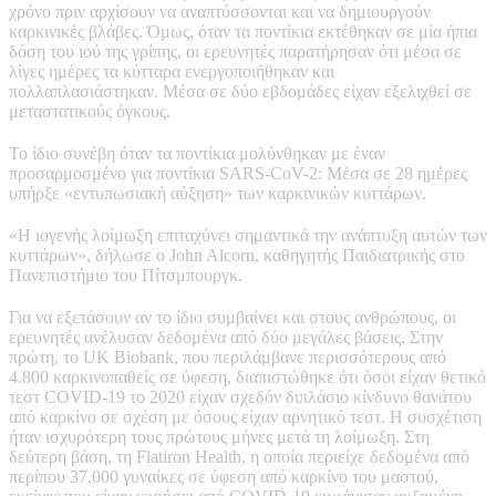
χρόνο πριν αρχίσουν να αναπτύσσονται και να δημιουργούν
καρκινικές βλάβες. Όμως, όταν τα ποντίκια εκτέθηκαν σε μία ήπια
δόση του ιού της γρίπης, οι ερευνητές παρατήρησαν ότι μέσα σε
λίγες ημέρες τα κύτταρα ενεργοποιήθηκαν και
πολλαπλασιάστηκαν. Μέσα σε δύο εβδομάδες είχαν εξελιχθεί σε
μεταστατικούς όγκους.
Το ίδιο συνέβη όταν τα ποντίκια μολύνθηκαν με έναν
προσαρμοσμένο για ποντίκια SARS-CoV-2: Μέσα σε 28 ημέρες
υπήρξε «εντυπωσιακή αύξηση» των καρκινικών κυττάρων.
«Η ιογενής λοίμωξη επιταχύνει σημαντικά την ανάπτυξη αυτών των
κυττάρων», δήλωσε ο John Alcorn, καθηγητής Παιδιατρικής στο
Πανεπιστήμιο του Πίτσμπουργκ.
Για να εξετάσουν αν το ίδιο συμβαίνει και στους ανθρώπους, οι
ερευνητές ανέλυσαν δεδομένα από δύο μεγάλες βάσεις. Στην
πρώτη, το UK Biobank, που περιλάμβανε περισσότερους από
4.800 καρκινοπαθείς σε ύφεση, διαπιστώθηκε ότι όσοι είχαν θετικό
τεστ COVID-19 το 2020 είχαν σχεδόν διπλάσιο κίνδυνο θανάτου
από καρκίνο σε σχέση με όσους είχαν αρνητικό τεστ. Η συσχέτιση
ήταν ισχυρότερη τους πρώτους μήνες μετά τη λοίμωξη. Στη
δεύτερη βάση, τη Flatiron Health, η οποία περιείχε δεδομένα από
περίπου 37.000 γυναίκες σε ύφεση από καρκίνο του μαστού,