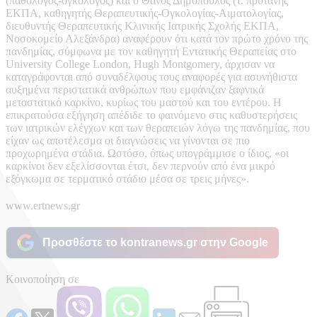
(παθολόγος-ογκολόγος) και ο Θάνος Δημόπουλος (τ. πρύτανης
ΕΚΠΑ, καθηγητής Θεραπευτικής-Ογκολογίας-Αιματολογίας,
διευθυντής Θεραπευτικής Κλινικής Ιατρικής Σχολής ΕΚΠΑ,
Νοσοκομείο Αλεξάνδρα) αναφέρουν ότι κατά τον πρώτο χρόνο της
πανδημίας, σύμφωνα με τον καθηγητή Εντατικής Θεραπείας στο
University College London, Hugh Montgomery, άρχισαν να
καταγράφονται από συναδέλφους τους αναφορές για ασυνήθιστα
αυξημένα περιστατικά ανθρώπων που εμφάνιζαν ξαφνικά
μεταστατικό καρκίνο, κυρίως του μαστού και του εντέρου. Η
επικρατούσα εξήγηση απέδιδε το φαινόμενο στις καθυστερήσεις
των ιατρικών ελέγχων και των θεραπειών λόγω της πανδημίας, που
είχαν ως αποτέλεσμα οι διαγνώσεις να γίνονται σε πιο
προχωρημένα στάδια. Ωστόσο, όπως υπογράμμισε ο ίδιος, «οι
καρκίνοι δεν εξελίσσονται έτσι, δεν περνούν από ένα μικρό
εξόγκωμα σε τερματικό στάδιο μέσα σε τρεις μήνες».
www.ertnews.gr
Προσθέστε το kontranews.gr στην Google
Κοινοποίηση σε