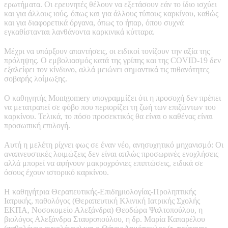
ερωτήματα. Οι ερευνητές θέλουν να εξετάσουν εάν το ίδιο ισχύει
και για άλλους ιούς, όπως και για άλλους τύπους καρκίνου, καθώς
και για διαφορετικά όργανα, όπως το ήπαρ, όπου συχνά
εγκαθίστανται λανθάνοντα καρκινικά κύτταρα.
Μέχρι να υπάρξουν απαντήσεις, οι ειδικοί τονίζουν την αξία της
πρόληψης. Ο εμβολιασμός κατά της γρίπης και της COVID-19 δεν
εξαλείφει τον κίνδυνο, αλλά μειώνει σημαντικά τις πιθανότητες
σοβαρής λοίμωξης.
Ο καθηγητής Montgomery υπογραμμίζει ότι η προσοχή δεν πρέπει
να μετατραπεί σε φόβο που περιορίζει τη ζωή των επιζώντων του
καρκίνου. Τελικά, το πόσο προσεκτικός θα είναι ο καθένας είναι
προσωπική επιλογή.
Αυτή η μελέτη ρίχνει φως σε έναν νέο, ανησυχητικό μηχανισμό: Οι
αναπνευστικές λοιμώξεις δεν είναι απλώς προσωρινές ενοχλήσεις
αλλά μπορεί να αφήνουν μακροχρόνιες επιπτώσεις, ειδικά σε
όσους έχουν ιστορικό καρκίνου.
Η καθηγήτρια Θεραπευτικής-Επιδημιολογίας-Προληπτικής
Ιατρικής, παθολόγος (Θεραπευτική Κλινική Ιατρικής Σχολής
ΕΚΠΑ, Νοσοκομείο Αλεξάνδρα) Θεοδώρα Ψαλτοπούλου, η
βιολόγος Αλεξάνδρα Σταυροπούλου, η δρ. Μαρία Καπαρέλου