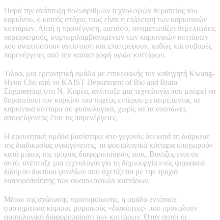
Παρά την ανάπτυξη πολυάριθμων τεχνολογιών θεραπείας του
καρκίνου, ο κοινός στόχος τους είναι η εξάλειψη των καρκινικών
κυττάρων. Αυτή η προσέγγιση, ωστόσο, αντιμετωπίζει θεμελιώδεις
περιορισμούς, συμπεριλαμβανομένων των καρκινικών κυττάρων
που αναπτύσσουν αντίσταση και επιστρέφουν, καθώς και σοβαρές
παρενέργειες από την καταστροφή υγιών κυττάρων.
Τώρα, μια ερευνητική ομάδα με επικεφαλής τον καθηγητή Kwang-
Hyun Cho από το KAIST Department of Bio and Brain
Engineering στη Ν. Κορέα, ανέπτυξε μια τεχνολογία που μπορεί να
θεραπεύσει τον καρκίνο του παχέος εντέρου μετατρέποντας τα
καρκινικά κύτταρα σε φυσιολογικά, χωρίς να τα σκοτώνει,
αποφεύγοντας έτσι τις παρενέργειες.
Η ερευνητική ομάδα βασίστηκε στο γεγονός ότι κατά τη διάρκεια
της διαδικασίας ογκογένεσης, τα φυσιολογικά κύτταρα υποχωρούν
κατά μήκος της τροχιάς διαφοροποίησής τους. Βασιζόμενοι σε
αυτό, ανέπτυξε μια τεχνολογία για τη δημιουργία ενός ψηφιακού
δίδυμου δικτύου γονιδίων που σχετίζεται με την τροχιά
διαφοροποίησης των φυσιολογικών κυττάρων.
Μέσω της ανάλυσης προσομοίωσης, η ομάδα εντόπισε
συστηματικά κύριους μοριακούς «διακόπτες» που προκαλούν
φυσιολογική διαφοροποίηση των κυττάρων. Όταν αυτοί οι