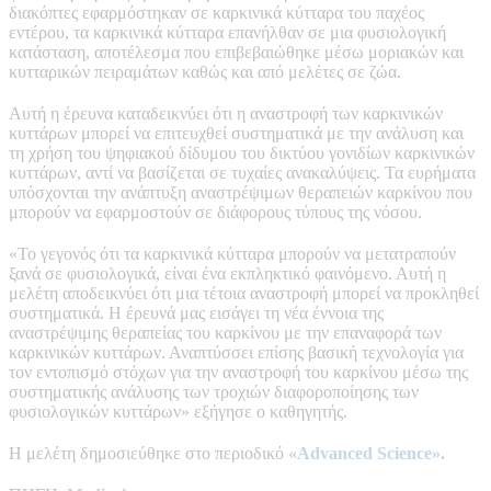
διακόπτες εφαρμόστηκαν σε καρκινικά κύτταρα του παχέος
εντέρου, τα καρκινικά κύτταρα επανήλθαν σε μια φυσιολογική
κατάσταση, αποτέλεσμα που επιβεβαιώθηκε μέσω μοριακών και
κυτταρικών πειραμάτων καθώς και από μελέτες σε ζώα.
Αυτή η έρευνα καταδεικνύει ότι η αναστροφή των καρκινικών
κυττάρων μπορεί να επιτευχθεί συστηματικά με την ανάλυση και
τη χρήση του ψηφιακού δίδυμου του δικτύου γονιδίων καρκινικών
κυττάρων, αντί να βασίζεται σε τυχαίες ανακαλύψεις. Τα ευρήματα
υπόσχονται την ανάπτυξη αναστρέψιμων θεραπειών καρκίνου που
μπορούν να εφαρμοστούν σε διάφορους τύπους της νόσου.
«Το γεγονός ότι τα καρκινικά κύτταρα μπορούν να μετατραπούν
ξανά σε φυσιολογικά, είναι ένα εκπληκτικό φαινόμενο. Αυτή η
μελέτη αποδεικνύει ότι μια τέτοια αναστροφή μπορεί να προκληθεί
συστηματικά. Η έρευνά μας εισάγει τη νέα έννοια της
αναστρέψιμης θεραπείας του καρκίνου με την επαναφορά των
καρκινικών κυττάρων. Αναπτύσσει επίσης βασική τεχνολογία για
τον εντοπισμό στόχων για την αναστροφή του καρκίνου μέσω της
συστηματικής ανάλυσης των τροχιών διαφοροποίησης των
φυσιολογικών κυττάρων» εξήγησε ο καθηγητής.
Η μελέτη δημοσιεύθηκε στο περιοδικό
«Advanced Science».