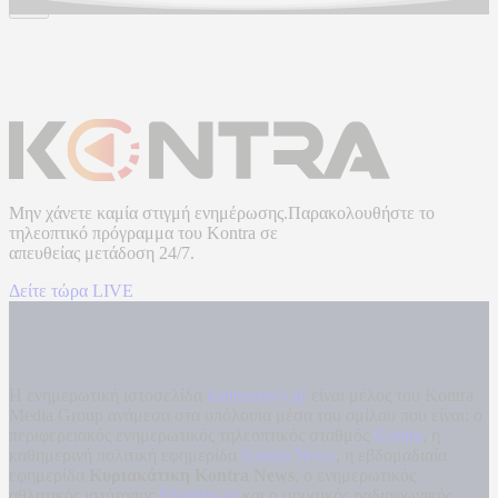
Μην χάνετε καμία στιγμή ενημέρωσης.Παρακολουθήστε το
τηλεοπτικό πρόγραμμα του
Kontra
σε
απευθείας μετάδοση
24/7.
Δείτε τώρα LIVE
Η ενημερωτική ιστοσελίδα
kontranews.gr
είναι μέλος του Kontra
Media Group ανάμεσα στα υπόλοιπα μέσα του ομίλου που είναι: ο
περιφερειακός ενημερωτικός τηλεοπτικός σταθμός
Kontra
, η
καθημερινή πολιτική εφημερίδα
Kontra News
, η εβδομαδιαία
εφημερίδα
Κυριακάτικη Kontra News
, ο ενημερωτικός
αθλητικός ιστότοπος
Filathlos.gr
και ο μουσικός ραδιοφωνικός