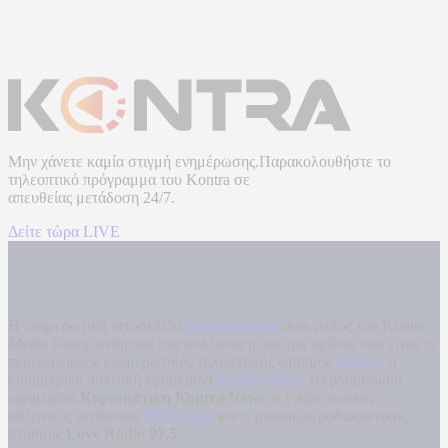
Μην χάνετε καμία στιγμή ενημέρωσης.Παρακολουθήστε το
τηλεοπτικό πρόγραμμα του
Kontra
σε
απευθείας μετάδοση
24/7.
Δείτε τώρα LIVE
Η ενημερωτική ιστοσελίδα
kontranews.gr
είναι μέλος του Kontra
Media Group ανάμεσα στα υπόλοιπα μέσα του ομίλου που είναι: ο
περιφερειακός ενημερωτικός τηλεοπτικός σταθμός
Kontra
, η
καθημερινή πολιτική εφημερίδα
Kontra News
, η εβδομαδιαία
εφημερίδα
Κυριακάτικη Kontra News
, ο ενημερωτικός
αθλητικός ιστότοπος
Filathlos.gr
και ο μουσικός ραδιοφωνικός
σταθμός
Love Radio 97,5
.