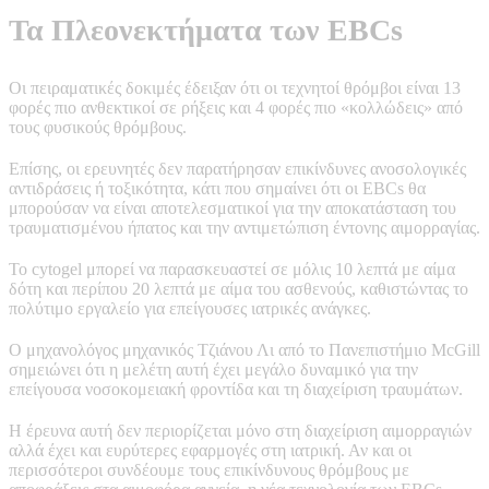
Τα Πλεονεκτήματα των EBCs
Οι πειραματικές δοκιμές έδειξαν ότι οι τεχνητοί θρόμβοι είναι 13
φορές πιο ανθεκτικοί σε ρήξεις και 4 φορές πιο «κολλώδεις» από
τους φυσικούς θρόμβους.
Επίσης, οι ερευνητές δεν παρατήρησαν επικίνδυνες ανοσολογικές
αντιδράσεις ή τοξικότητα, κάτι που σημαίνει ότι οι EBCs θα
μπορούσαν να είναι αποτελεσματικοί για την αποκατάσταση του
τραυματισμένου ήπατος και την αντιμετώπιση έντονης αιμορραγίας.
Το cytogel μπορεί να παρασκευαστεί σε μόλις 10 λεπτά με αίμα
δότη και περίπου 20 λεπτά με αίμα του ασθενούς, καθιστώντας το
πολύτιμο εργαλείο για επείγουσες ιατρικές ανάγκες.
Ο μηχανολόγος μηχανικός Τζιάνου Λι από το Πανεπιστήμιο McGill
σημειώνει ότι η μελέτη αυτή έχει μεγάλο δυναμικό για την
επείγουσα νοσοκομειακή φροντίδα και τη διαχείριση τραυμάτων.
Η έρευνα αυτή δεν περιορίζεται μόνο στη διαχείριση αιμορραγιών
αλλά έχει και ευρύτερες εφαρμογές στη ιατρική. Αν και οι
περισσότεροι συνδέουμε τους επικίνδυνους θρόμβους με