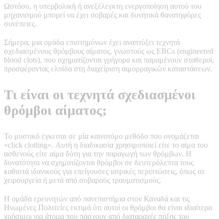
Ωστόσο, η υπερβολική ή ανεξέλεγκτη ενεργοποίηση αυτού του
μηχανισμού μπορεί να έχει σοβαρές και δυνητικά θανατηφόρες
συνέπειες.
Σήμερα, μια ομάδα επιστημόνων έχει αναπτύξει τεχνητά
σχεδιασμένους θρόμβους αίματος, γνωστούς ως EBCs (engineered
blood clots), που σχηματίζονται γρήγορα και παραμένουν σταθεροί,
προσφέροντας ελπίδα στη διαχείριση αιμορραγικών καταστάσεων.
Τι είναι οι τεχνητά σχεδιασμένοι
θρόμβοι αίματος;
Το μυστικό έγκειται σε μία καινοτόμο μεθόδο που ονομάζεται
«click clotting». Αυτή η διαδικασία χρησιμοποιεί είτε το αίμα του
ασθενούς είτε αίμα δότη για την παραγωγή των θρόμβων. Η
δυνατότητα να σχηματίζονται θρόμβοι σε δευτερόλεπτα τους
καθιστά ιδανικούς για επείγουσες ιατρικές περιπτώσεις, όπως σε
χειρουργεία ή μετά από σοβαρούς τραυματισμούς.
Η ομάδα ερευνητών από πανεπιστήμια στον Καναδά και τις
Ηνωμένες Πολιτείες εκτιμά ότι αυτοί οι θρόμβοι θα είναι ιδιαίτερα
χρήσιμοι για άτομα που πάσχουν από διαταραχές πήξης του