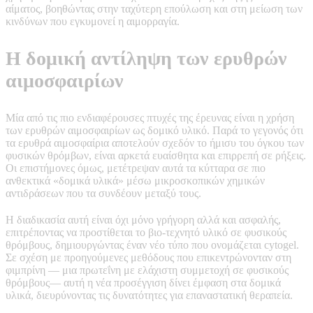
αίματος, βοηθώντας στην ταχύτερη επούλωση και στη μείωση των
κινδύνων που εγκυμονεί η αιμορραγία.
Η δομική αντίληψη των ερυθρών
αιμοσφαιρίων
Μία από τις πιο ενδιαφέρουσες πτυχές της έρευνας είναι η χρήση
των ερυθρών αιμοσφαιρίων ως δομικό υλικό. Παρά το γεγονός ότι
τα ερυθρά αιμοσφαίρια αποτελούν σχεδόν το ήμισυ του όγκου των
φυσικών θρόμβων, είναι αρκετά ευαίσθητα και επιρρεπή σε ρήξεις.
Οι επιστήμονες όμως, μετέτρεψαν αυτά τα κύτταρα σε πιο
ανθεκτικά «δομικά υλικά» μέσω μικροσκοπικών χημικών
αντιδράσεων που τα συνδέουν μεταξύ τους.
Η διαδικασία αυτή είναι όχι μόνο γρήγορη αλλά και ασφαλής,
επιτρέποντας να προστίθεται το βιο-τεχνητό υλικό σε φυσικούς
θρόμβους, δημιουργώντας έναν νέο τύπο που ονομάζεται cytogel.
Σε σχέση με προηγούμενες μεθόδους που επικεντρώνονταν στη
φιμπρίνη — μια πρωτεΐνη με ελάχιστη συμμετοχή σε φυσικούς
θρόμβους— αυτή η νέα προσέγγιση δίνει έμφαση στα δομικά
υλικά, διευρύνοντας τις δυνατότητες για επαναστατική θεραπεία.