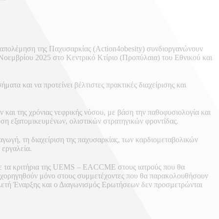
ταπολέμηση της Παχυσαρκίας (Action4obesity) συνδιοργανώνουν
Νοεμβρίου 2025 στο Κεντρικό Κτίριο (Προπύλαια) του Εθνικού και
ματα και να προτείνει βέλτιστες πρακτικές διαχείρισης και
 και της χρόνιας νεφρικής νόσου, με βάση την παθοφυσιολογία και
χυση εξατομικευμένων, ολιστικών στρατηγικών φροντίδας.
 αγωγή, τη διαχείριση της παχυσαρκίας, των καρδιομεταβολικών
 εργαλεία.
ε τα κριτήρια της UEMS – EACCME στους ιατρούς που θα
θα χορηγηθούν μόνο στους συμμετέχοντες που θα παρακολουθήσουν
ελετή Έναρξης και ο Διαγωνισμός Ερωτήσεων δεν προσμετρώνται