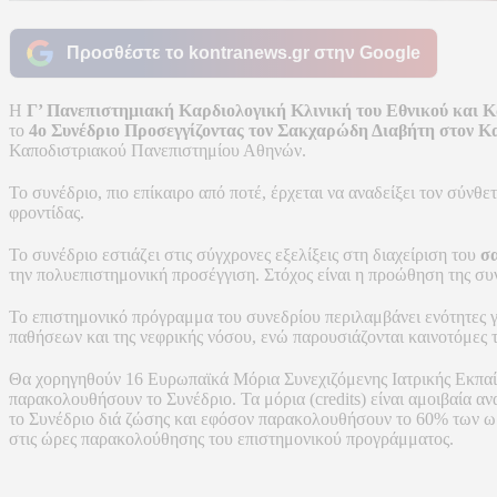
Προσθέστε το kontranews.gr στην Google
Η
Γ’ Πανεπιστημιακή Καρδιολογική Κλινική του Εθνικού και
το
4ο Συνέδριο Προσεγγίζοντας τον Σακχαρώδη Διαβήτη στον Κ
Καποδιστριακού Πανεπιστημίου Αθηνών.
Το συνέδριο, πιο επίκαιρο από ποτέ, έρχεται να αναδείξει τον σύνθ
φροντίδας.
Το συνέδριο εστιάζει στις σύγχρονες εξελίξεις στη διαχείριση του
σ
την πολυεπιστημονική προσέγγιση. Στόχος είναι η προώθηση της συ
Το επιστημονικό πρόγραμμα του συνεδρίου περιλαμβάνει ενότητες γι
παθήσεων και της νεφρικής νόσου, ενώ παρουσιάζονται καινοτόμες τ
Θα χορηγηθούν 16 Ευρωπαϊκά Μόρια Συνεχιζόμενης Ιατρικής Εκπα
παρακολουθήσουν το Συνέδριο. Τα μόρια (credits) είναι αμοιβαία
το Συνέδριο διά ζώσης και εφόσον παρακολουθήσουν το 60% των ω
στις ώρες παρακολούθησης του επιστημονικού προγράμματος.