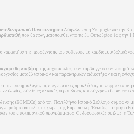
 Καποδιστριακού Πανεπιστημίου Αθηνών
και η Συμμαχία για την Κα
αρδιοπαθή
που θα πραγματοποιηθεί από τις 31 Οκτωβρίου έως την 1 
ετο χαρακτήρα της προσέγγισης του ασθενούς με καρδιομεταβολικά νοσή
ακχαρώδη διαβήτη
, της παχυσαρκίας, των καρδιαγγειακών νοσημάτων
νεργασίας μεταξύ ιατρικών και παραϊατρικών ειδικοτήτων και η ενίσ
α την επιδημιολογία, τις διαγνωστικές προκλήσεις, τη φαρμακευτική
εχνολογίες, σύνθετες κλινικές περιπτώσεις και σύγχρονα θεραπευτικά
ίδευσης (ECMECs) από τον Πανελλήνιο Ιατρικό Σύλλογο σύμφωνα μ
 αναγνωρίσιμα από όλες τις χώρες της Ευρωπαϊκής Ένωσης. Τα μόρια 
ρών του επιστημονικού προγράμματος. Οι δορυφορικές ομιλίες, η Τ