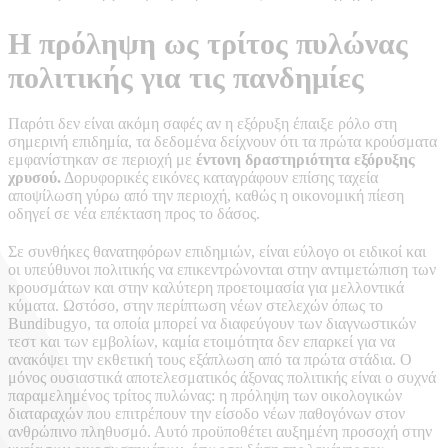
Η πρόληψη ως τρίτος πυλώνας
πολιτικής για τις πανδημίες
Παρότι δεν είναι ακόμη σαφές αν η εξόρυξη έπαιξε ρόλο στη
σημερινή επιδημία, τα δεδομένα δείχνουν ότι τα πρώτα κρούσματα
εμφανίστηκαν σε περιοχή με
έντονη δραστηριότητα εξόρυξης
χρυσού.
Δορυφορικές εικόνες καταγράφουν επίσης ταχεία
αποψίλωση γύρω από την περιοχή, καθώς η οικονομική πίεση
οδηγεί σε νέα επέκταση προς το δάσος.
Σε συνθήκες θανατηφόρων επιδημιών, είναι εύλογο οι ειδικοί και
οι υπεύθυνοι πολιτικής να επικεντρώνονται στην αντιμετώπιση των
κρουσμάτων και στην καλύτερη προετοιμασία για μελλοντικά
κύματα. Ωστόσο, στην περίπτωση νέων στελεχών όπως το
Bundibugyo, τα οποία μπορεί να διαφεύγουν των διαγνωστικών
τεστ και των εμβολίων, καμία ετοιμότητα δεν επαρκεί για να
ανακόψει την εκθετική τους εξάπλωση από τα πρώτα στάδια. Ο
μόνος ουσιαστικά αποτελεσματικός άξονας πολιτικής είναι ο συχνά
παραμελημένος τρίτος πυλώνας: η πρόληψη των οικολογικών
διαταραχών που επιτρέπουν την είσοδο νέων παθογόνων στον
ανθρώπινο πληθυσμό. Αυτό προϋποθέτει αυξημένη προσοχή στην