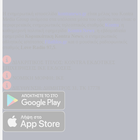
Η ενημερωτική ιστοσελίδα
kontranews.gr
είναι μέλος του Kontra
Media Group ανάμεσα στα υπόλοιπα μέσα του ομίλου που είναι: ο
περιφερειακός ενημερωτικός τηλεοπτικός σταθμός
Kontra
, η
καθημερινή πολιτική εφημερίδα
Kontra News
, η εβδομαδιαία
εφημερίδα
Κυριακάτικη Kontra News
, ο ενημερωτικός
αθλητικός ιστότοπος
Filathlos.gr
και ο μουσικός ραδιοφωνικός
σταθμός
Love Radio 97,5
.
ΔΙΑΚΡΙΤΙΚΟΣ ΤΙΤΛΟΣ: KONTRA ΕΚΔΟΤΙΚΕΣ
ΕΠΙΧΕΙΡΗΣΕΙΣ ΙΚΕ ΕΚΔΟΣΕΙΣ
ΝΟΜΙΚΗ ΜΟΡΦΗ: ΙΚΕ
ΔΙΕΥΘΥΝΣΗ: ΔΗΜΗΤΡΟΣ 31, ΤΚ 17778