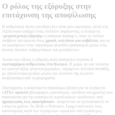
Ο ρόλος της εξόρυξης στην
επιτάχυνση της αποψίλωσης
Η ανθρώπινη πίεση στα δάση δεν είναι κάτι καινούριο, αλλά στη
ΛΔ Κονγκό υπάρχει ένας επιπλέον παράγοντας: η λεγόμενη
«χειροτεχνική εξόρυξη»
(«artisanal mining»), όπου οι ντόπιοι
σκάβουν για ορυκτά όπως
χρυσό, κολτάνιο και κοβάλτιο,
για να
τα πουλήσουν στην παγκόσμια αλυσίδα εφοδιασμού μέσω ενός
άτυπου δικτύου λαθρεμπόρων και μεσαζόντων.
Αυτού του είδους η εξόρυξη αυτή απασχολεί περίπου
2
εκατομμύρια ανθρώπους στο Κονγκό.
Η χώρα, αν και πλούσια
σε ορυκτά αξίας τρισεκατομμυρίων, παραμένει πολιτικά ασταθής,
με αποτέλεσμα μεγάλο μέρος του πλούτου της να μένει
αναξιοποίητο από τη βιομηχανία.
Ταυτόχρονα, η αυξανόμενη παγκόσμια ζήτηση για τα λεγόμενα
«3TG»
ορυκτά
(βολφράμιο, κασσίτερος, ταντάλιο και χρυσός) που
απαιτούνται για την κατασκευή τεχνολογικών προϊόντων- από
ημιαγωγούς έως smartphones
– αναμένεται να τριπλασιαστεί τα
επόμενα χρόνια. Το 2018, ο Ντόναλντ Τραμπ ανέστειλε τους
κανονισμούς κατά των λεγόμενων «ορυκτών από εμπόλεμες