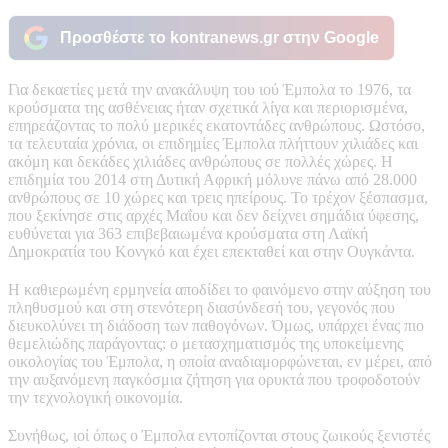
Προσθέστε το kontranews.gr στην Google
Για δεκαετίες μετά την ανακάλυψη του ιού Έμπολα το 1976, τα
κρούσματα της ασθένειας ήταν σχετικά λίγα και περιορισμένα,
επηρεάζοντας το πολύ μερικές εκατοντάδες ανθρώπους. Ωστόσο,
τα τελευταία χρόνια, οι επιδημίες Έμπολα πλήττουν χιλιάδες και
ακόμη και δεκάδες χιλιάδες ανθρώπους σε πολλές χώρες. Η
επιδημία του 2014 στη Δυτική Αφρική μόλυνε πάνω από 28.000
ανθρώπους σε 10 χώρες και τρεις ηπείρους. Το τρέχον ξέσπασμα,
που ξεκίνησε στις αρχές Μαΐου και δεν δείχνει σημάδια ύφεσης,
ευθύνεται για 363 επιβεβαιωμένα κρούσματα στη Λαϊκή
Δημοκρατία του Κονγκό και έχει επεκταθεί και στην Ουγκάντα.
Η καθιερωμένη ερμηνεία αποδίδει το φαινόμενο στην αύξηση του
πληθυσμού και στη στενότερη διασύνδεσή του, γεγονός που
διευκολύνει τη διάδοση των παθογόνων. Όμως, υπάρχει ένας πιο
θεμελιώδης παράγοντας: ο μετασχηματισμός της υποκείμενης
οικολογίας του Έμπολα, η οποία αναδιαμορφώνεται, εν μέρει, από
την αυξανόμενη παγκόσμια ζήτηση για ορυκτά που τροφοδοτούν
την τεχνολογική οικονομία.
Συνήθως, ιοί όπως ο Έμπολα εντοπίζονται στους ζωικούς ξενιστές