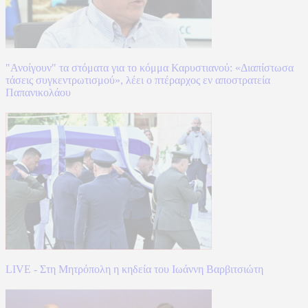
"Ανοίγουν" τα στόματα για το κόμμα Καρυστιανού: «Διαπίστωσα
τάσεις συγκεντρωτισμού», λέει ο πτέραρχος εν αποστρατεία
Παπανικολάου
LIVE - Στη Μητρόπολη η κηδεία του Ιωάννη Βαρβιτσιώτη