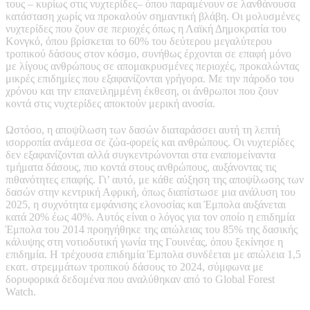
τους – κυρίως στις νυχτερίδες– όπου παραμένουν σε λανθάνουσα
κατάσταση χωρίς να προκαλούν σημαντική βλάβη. Οι μολυσμένες
νυχτερίδες που ζουν σε περιοχές όπως η Λαϊκή Δημοκρατία του
Κονγκό, όπου βρίσκεται το 60% του δεύτερου μεγαλύτερου
τροπικού δάσους στον κόσμο, συνήθως έρχονται σε επαφή μόνο
με λίγους ανθρώπους σε απομακρυσμένες περιοχές, προκαλώντας
μικρές επιδημίες που εξαφανίζονται γρήγορα. Με την πάροδο του
χρόνου και την επανειλημμένη έκθεση, οι άνθρωποι που ζουν
κοντά στις νυχτερίδες αποκτούν μερική ανοσία.
Ωστόσο, η αποψίλωση των δασών διαταράσσει αυτή τη λεπτή
ισορροπία ανάμεσα σε ζώα-φορείς και ανθρώπους. Οι νυχτερίδες
δεν εξαφανίζονται αλλά συγκεντρώνονται στα εναπομείναντα
τμήματα δάσους, πιο κοντά στους ανθρώπους, αυξάνοντας τις
πιθανότητες επαφής. Γι’ αυτό, με κάθε αύξηση της αποψίλωσης των
δασών στην κεντρική Αφρική, όπως διαπίστωσε μια ανάλυση του
2025, η συχνότητα εμφάνισης ελονοσίας και Έμπολα αυξάνεται
κατά 20% έως 40%. Αυτός είναι ο λόγος για τον οποίο η επιδημία
Έμπολα του 2014 προηγήθηκε της απώλειας του 85% της δασικής
κάλυψης στη νοτιοδυτική γωνία της Γουινέας, όπου ξεκίνησε η
επιδημία. Η τρέχουσα επιδημία Έμπολα συνδέεται με απώλεια 1,5
εκατ. στρεμμάτων τροπικού δάσους το 2024, σύμφωνα με
δορυφορικά δεδομένα που αναλύθηκαν από το Global Forest
Watch.