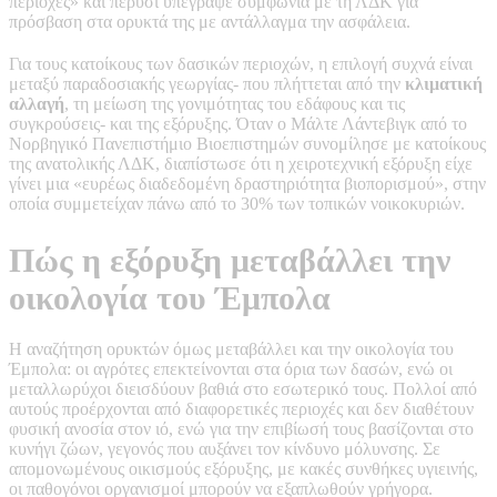
περιοχές» και πέρυσι υπέγραψε συμφωνία με τη ΛΔΚ για
πρόσβαση στα ορυκτά της με αντάλλαγμα την ασφάλεια.
Για τους κατοίκους των δασικών περιοχών, η επιλογή συχνά είναι
μεταξύ παραδοσιακής γεωργίας- που πλήττεται από την
κλιματική
αλλαγή
, τη μείωση της γονιμότητας του εδάφους και τις
συγκρούσεις- και της εξόρυξης. Όταν ο Μάλτε Λάντεβιγκ από το
Νορβηγικό Πανεπιστήμιο Βιοεπιστημών συνομίλησε με κατοίκους
της ανατολικής ΛΔΚ, διαπίστωσε ότι η χειροτεχνική εξόρυξη είχε
γίνει μια «ευρέως διαδεδομένη δραστηριότητα βιοπορισμού», στην
οποία συμμετείχαν πάνω από το 30% των τοπικών νοικοκυριών.
Πώς η εξόρυξη μεταβάλλει την
οικολογία του Έμπολα
Η αναζήτηση ορυκτών όμως μεταβάλλει και την οικολογία του
Έμπολα: οι αγρότες επεκτείνονται στα όρια των δασών, ενώ οι
μεταλλωρύχοι διεισδύουν βαθιά στο εσωτερικό τους. Πολλοί από
αυτούς προέρχονται από διαφορετικές περιοχές και δεν διαθέτουν
φυσική ανοσία στον ιό, ενώ για την επιβίωσή τους βασίζονται στο
κυνήγι ζώων, γεγονός που αυξάνει τον κίνδυνο μόλυνσης. Σε
απομονωμένους οικισμούς εξόρυξης, με κακές συνθήκες υγιεινής,
οι παθογόνοι οργανισμοί μπορούν να εξαπλωθούν γρήγορα.