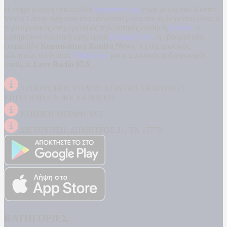
Η ενημερωτική ιστοσελίδα
kontranews.gr
είναι μέλος του Kontra
Media Group ανάμεσα στα υπόλοιπα μέσα του ομίλου που είναι: ο
περιφερειακός ενημερωτικός τηλεοπτικός σταθμός
Kontra
, η
καθημερινή πολιτική εφημερίδα
Kontra News
, η εβδομαδιαία
εφημερίδα
Κυριακάτικη Kontra News
, ο ενημερωτικός
αθλητικός ιστότοπος
Filathlos.gr
και ο μουσικός ραδιοφωνικός
σταθμός
Love Radio 97,5
.
ΔΙΑΚΡΙΤΙΚΟΣ ΤΙΤΛΟΣ: KONTRA ΕΚΔΟΤΙΚΕΣ
ΕΠΙΧΕΙΡΗΣΕΙΣ ΙΚΕ ΕΚΔΟΣΕΙΣ
ΝΟΜΙΚΗ ΜΟΡΦΗ: ΙΚΕ
ΔΙΕΥΘΥΝΣΗ: ΔΗΜΗΤΡΟΣ 31, ΤΚ 17778
ΚΑΤΗΓΟΡΙΕΣ