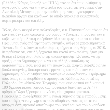
(Ελλάδα, Κύπρο, Ισραήλ και ΗΠΑ), τόνισε ότι επικυρώθηκε η
συνεργασία τους για την ανάπτυξη του τομέα της ενέργειας στην
Ανατολική Μεσόγειο, με την υιοθέτηση ενός συγκεκριμένου
πλαισίου αρχών και κανόνων, το οποίο αποκλείει εκβιαστικές
συμπεριφορές και απειλές.
Τέλος, όσον αφορά στις πολεοδομίες, ο κ. Παπασταύρου τόνισε ότι
κανένας δεν είναι υπεράνω του νόμου. «Υπάρχει η πρόθεση και η
κυβερνητική πολιτική να έρθουν όλα στο φως και αυτό το είπε ο
Πρωθυπουργός από την πρώτη στιγμή», ανέφερε χαρακτηριστικά.
Τόνισε, δε, ότι, όταν οι πολεοδομίες πήγαν στους Δήμους το 2010,
θεωρήθηκε ότι, επειδή έρχονται πιο κοντά στον πολίτη, ήταν μια
θετική εξέλιξη στο πλαίσιο της αποκέντρωσης. Ωστόσο, «στην
πράξη, αυτό δημιούργησε κενά και αλληλοεπικαλύψεις
αρμοδιοτήτων, που, μαζί με την πολυνομία, άφηναν περιθώρια για
δυσλειτουργίες, διαφορετικές ερμηνείες και επέτρεπαν να
δημιουργηθούν συνθήκες για φαινόμενα αδιαφάνειας». Πρόβλημα
που, όπως είπε, διορθώνει ο πρόσφατος Κώδικας Χωροταξίας –
Πολεοδομίας «Νικόλαος Ταγαράς», που ουσιαστικά κωδικοποιεί
180 διαφορετικούς νόμους και προεδρικά διατάγματα σε 477
άρθρα. «Τώρα ξέρουμε τι ισχύει», είπε χαρακτηριστικά.
Παράλληλα, αναφέρθηκε στη μεγάλη σημασία της μεταρρύθμισης
που εισάγει «ένα gov.gr στις πολεοδομίες», «ούτως ώστε να
υπάρχει ένα ψηφιακό αποτύπωμα του φακέλου και του οικοπέδου
και άρα ο ανθρώπινος παράγοντας, όπως έγινε παλαιότερα και με