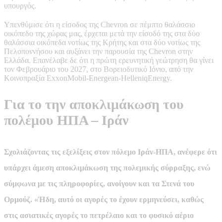
υπουργός.
Υπενθύμισε ότι η είσοδος της Chevron σε πέμπτο θαλάσσιο
οικόπεδο της χώρας μας, έρχεται μετά την είσοδό της στα δύο
θαλάσσια οικόπεδα νοτίως της Κρήτης και στα δύο νοτίως της
Πελοποννήσου και αυξάνει την παρουσία της Chevron στην
Ελλάδα. Επανέλαβε δε ότι η πρώτη ερευνητική γεώτρηση θα γίνει
τον Φεβρουάριο του 2027, στο Βορειοδυτικό Ιόνιο, από την
Κοινοπραξία ExxonMobil-Energean-HelleniqEnergy.
Για το την αποκλιμάκωση του
πολέμου ΗΠΑ – Ιράν
Σχολιάζοντας τις εξελίξεις στον πόλεμο Ιράν-ΗΠΑ, ανέφερε ότι
υπάρχει άμεση αποκλιμάκωση της πολεμικής σύρραξης, ενώ
σύμφωνα με τις πληροφορίες, ανοίγουν και τα Στενά του
Ορμούζ. «Ήδη, αυτό οι αγορές το έχουν ερμηνεύσει, καθώς
στις ασιατικές αγορές το πετρέλαιο και το φυσικό αέριο