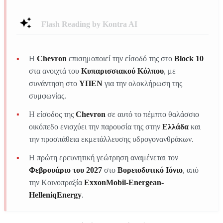
Flash Reading by Kontra AI
Η
Chevron
επισημοποιεί την είσοδό της στο
Block 10
στα ανοιχτά του
Κυπαρισσιακού Κόλπου
, με
συνάντηση στο
ΥΠΕΝ
για την ολοκλήρωση της
συμφωνίας.
Η είσοδος της
Chevron
σε αυτό το πέμπτο θαλάσσιο
οικόπεδο ενισχύει την παρουσία της στην
Ελλάδα
και
την προσπάθεια εκμετάλλευσης υδρογονανθράκων.
Η πρώτη ερευνητική γεώτρηση αναμένεται τον
Φεβρουάριο του 2027
στο
Βορειοδυτικό Ιόνιο
, από
την Κοινοπραξία
ExxonMobil-Energean-
HelleniqEnergy
.