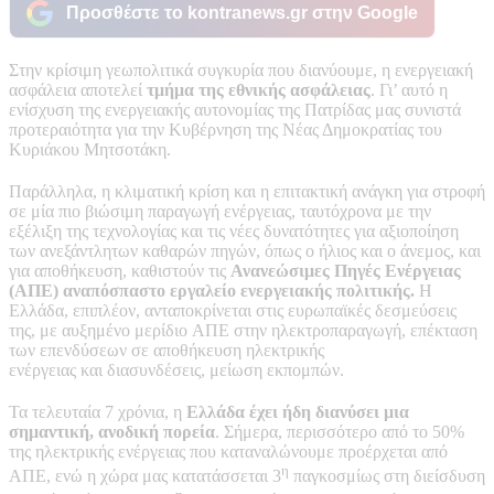
Προσθέστε το kontranews.gr στην Google
Στην κρίσιμη γεωπολιτικά συγκυρία που διανύουμε, η ενεργειακή
ασφάλεια αποτελεί
τμήμα της εθνικής ασφάλειας
. Γι’ αυτό η
ενίσχυση της ενεργειακής αυτονομίας της Πατρίδας μας συνιστά
προτεραιότητα για την Κυβέρνηση της Νέας Δημοκρατίας του
Κυριάκου Μητσοτάκη.
Παράλληλα, η κλιματική κρίση και η επιτακτική ανάγκη για στροφή
σε μία πιο βιώσιμη παραγωγή ενέργειας, ταυτόχρονα με την
εξέλιξη της τεχνολογίας και τις νέες δυνατότητες για αξιοποίηση
των ανεξάντλητων καθαρών πηγών, όπως ο ήλιος και ο άνεμος, και
για αποθήκευση, καθιστούν τις
Ανανεώσιμες Πηγές Ενέργειας
(ΑΠΕ)
αναπόσπαστο εργαλείο ενεργειακής πολιτικής.
Η
Ελλάδα, επιπλέον, ανταποκρίνεται στις ευρωπαϊκές δεσμεύσεις
της, με αυξημένο μερίδιο ΑΠΕ στην ηλεκτροπαραγωγή, επέκταση
των επενδύσεων σε αποθήκευση ηλεκτρικής
ενέργειας και διασυνδέσεις, μείωση εκπομπών.
Τα τελευταία 7 χρόνια, η
Ελλάδα έχει ήδη διανύσει μια
σημαντική, ανοδική πορεία
. Σήμερα, περισσότερο από το 50%
της ηλεκτρικής ενέργειας που καταναλώνουμε προέρχεται από
η
ΑΠΕ, ενώ η χώρα μας κατατάσσεται 3
παγκοσμίως στη διείσδυση