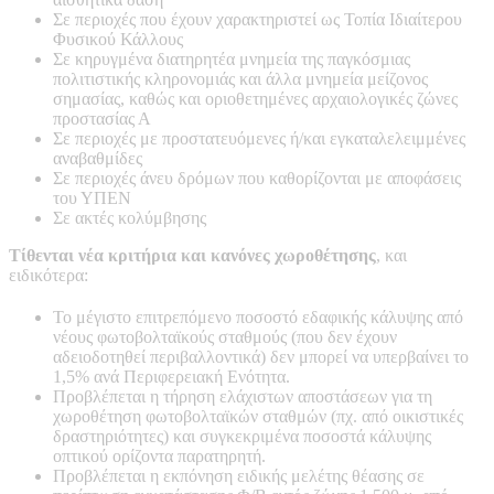
Σε περιοχές που έχουν χαρακτηριστεί ως Τοπία Ιδιαίτερου
Φυσικού Κάλλους
Σε κηρυγμένα διατηρητέα μνημεία της παγκόσμιας
πολιτιστικής κληρονομιάς και άλλα μνημεία μείζονος
σημασίας, καθώς και οριοθετημένες αρχαιολογικές ζώνες
προστασίας Α
Σε περιοχές με προστατευόμενες ή/και εγκαταλελειμμένες
αναβαθμίδες
Σε περιοχές άνευ δρόμων που καθορίζονται με αποφάσεις
του ΥΠΕΝ
Σε ακτές κολύμβησης
Τίθενται νέα κριτήρια και κανόνες χωροθέτησης
, και
ειδικότερα:
Το μέγιστο επιτρεπόμενο ποσοστό εδαφικής κάλυψης από
νέους φωτοβολταϊκούς σταθμούς (που δεν έχουν
αδειοδοτηθεί περιβαλλοντικά) δεν μπορεί να υπερβαίνει το
1,5% ανά Περιφερειακή Ενότητα.
Προβλέπεται η τήρηση ελάχιστων αποστάσεων για τη
χωροθέτηση φωτοβολταϊκών σταθμών (πχ. από οικιστικές
δραστηριότητες) και συγκεκριμένα ποσοστά κάλυψης
οπτικού ορίζοντα παρατηρητή.
Προβλέπεται η εκπόνηση ειδικής μελέτης θέασης σε