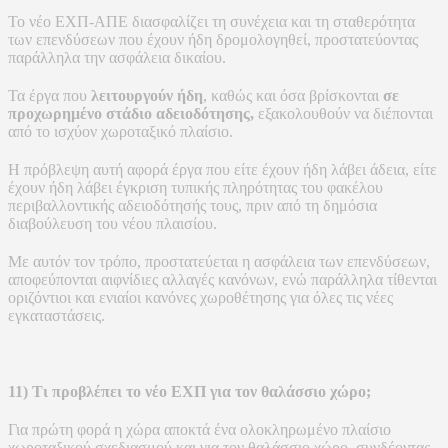
Το νέο ΕΧΠ-ΑΠΕ διασφαλίζει τη συνέχεια και τη σταθερότητα
των επενδύσεων που έχουν ήδη δρομολογηθεί, προστατεύοντας
παράλληλα την ασφάλεια δικαίου.
Τα έργα που
λειτουργούν ήδη
, καθώς και όσα βρίσκονται
σε
προχωρημένο στάδιο αδειοδότησης,
εξακολουθούν να διέπονται
από το ισχύον χωροταξικό πλαίσιο.
Η πρόβλεψη αυτή αφορά έργα που είτε έχουν ήδη λάβει άδεια, είτε
έχουν ήδη λάβει έγκριση τυπικής πληρότητας του φακέλου
περιβαλλοντικής αδειοδότησής τους, πριν από τη δημόσια
διαβούλευση του νέου πλαισίου.
Με αυτόν τον τρόπο, προστατεύεται η ασφάλεια των επενδύσεων,
αποφεύπονται αιφνίδιες αλλαγές κανόνων, ενώ παράλληλα τίθενται
οριζόντιοι και ενιαίοι κανόνες χωροθέτησης για όλες τις νέες
εγκαταστάσεις.
11) Τι προβλέπει το νέο ΕΧΠ για τον θαλάσσιο χώρο;
Για πρώτη φορά η χώρα αποκτά ένα ολοκληρωμένο πλαίσιο
χωροταξικού σχεδιασμού και για τον θαλάσσιο χώρο, συνδέοντας