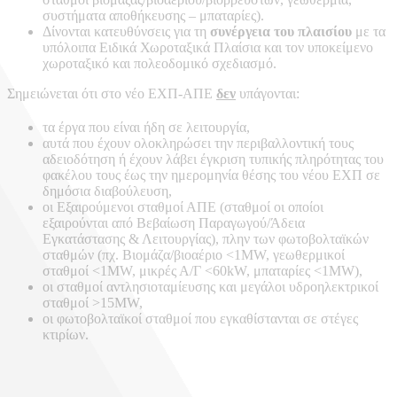
συστήματα αποθήκευσης – μπαταρίες).
Δίνονται κατευθύνσεις για τη
συνέργεια του πλαισίου
με τα
υπόλοιπα Ειδικά Χωροταξικά Πλαίσια και τον υποκείμενο
χωροταξικό και πολεοδομικό σχεδιασμό.
Σημειώνεται ότι στο νέο ΕΧΠ-ΑΠΕ
δεν
υπάγονται:
τα έργα που είναι ήδη σε λειτουργία,
αυτά που έχουν ολοκληρώσει την περιβαλλοντική τους
αδειοδότηση ή έχουν λάβει έγκριση τυπικής πληρότητας του
φακέλου τους έως την ημερομηνία θέσης του νέου ΕΧΠ σε
δημόσια διαβούλευση,
οι Εξαιρούμενοι σταθμοί ΑΠΕ (σταθμοί οι οποίοι
εξαιρούνται από Βεβαίωση Παραγωγού/Άδεια
Εγκατάστασης & Λειτουργίας), πλην των φωτοβολταϊκών
σταθμών (πχ. Βιομάζα/βιοαέριο <1MW, γεωθερμικοί
σταθμοί <1MW, μικρές Α/Γ <60kW, μπαταρίες <1MW),
οι σταθμοί αντλησιοταμίευσης και μεγάλοι υδροηλεκτρικοί
σταθμοί >15MW,
οι φωτοβολταϊκοί σταθμοί που εγκαθίστανται σε στέγες
κτιρίων.