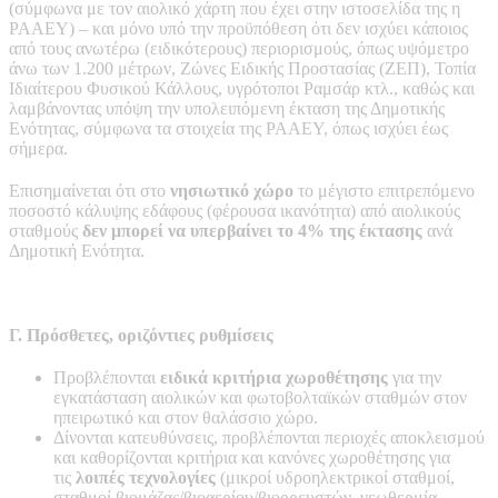
(σύμφωνα με τον αιολικό χάρτη που έχει στην ιστοσελίδα της η
ΡΑΑΕΥ) – και μόνο υπό την προϋπόθεση ότι δεν ισχύει κάποιος
από τους ανωτέρω (ειδικότερους) περιορισμούς, όπως υψόμετρο
άνω των 1.200 μέτρων, Ζώνες Ειδικής Προστασίας (ΖΕΠ), Τοπία
Ιδιαίτερου Φυσικού Κάλλους, υγρότοποι Ραμσάρ κτλ., καθώς και
λαμβάνοντας υπόψη την υπολειπόμενη έκταση της Δημοτικής
Ενότητας, σύμφωνα τα στοιχεία της ΡΑΑΕΥ, όπως ισχύει έως
σήμερα.
Επισημαίνεται ότι στο
νησιωτικό χώρο
το μέγιστο επιτρεπόμενο
ποσοστό κάλυψης εδάφους (φέρουσα ικανότητα) από αιολικούς
σταθμούς
δεν μπορεί να υπερβαίνει το 4% της έκτασης
ανά
Δημοτική Ενότητα.
Γ. Πρόσθετες, οριζόντιες ρυθμίσεις
Προβλέπονται
ειδικά κριτήρια χωροθέτησης
για την
εγκατάσταση αιολικών και φωτοβολταϊκών σταθμών στον
ηπειρωτικό και στον θαλάσσιο χώρο.
Δίνονται κατευθύνσεις, προβλέπονται περιοχές αποκλεισμού
και καθορίζονται κριτήρια και κανόνες χωροθέτησης για
τις
λοιπές τεχνολογίες
(μικροί υδροηλεκτρικοί σταθμοί,
σταθμοί βιομάζας/βιοαερίου/βιορρευστών, γεωθερμία,