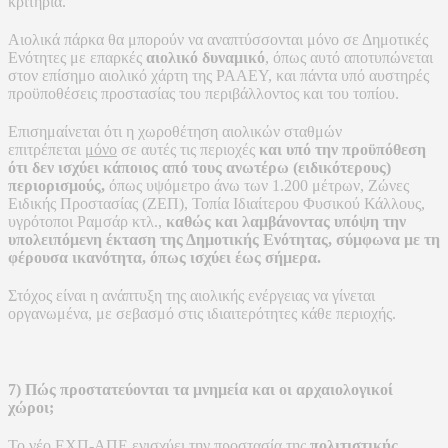
κριτήρια.
Αιολικά πάρκα θα μπορούν να αναπτύσσονται μόνο σε Δημοτικές
Ενότητες με επαρκές
αιολικό δυναμικό
, όπως αυτό αποτυπώνεται
στον επίσημο αιολικό χάρτη της ΡΑΑΕΥ, και πάντα υπό αυστηρές
προϋποθέσεις προστασίας του περιβάλλοντος και του τοπίου.
Επισημαίνεται ότι η χωροθέτηση αιολικών σταθμών
επιτρέπεται
μόνο
σε αυτές τις περιοχές
και υπό την προϋπόθεση
ότι δεν ισχύει κάποιος από τους ανωτέρω (ειδικότερους)
περιορισμούς,
όπως υψόμετρο άνω των 1.200 μέτρων, Ζώνες
Ειδικής Προστασίας (ΖΕΠ), Τοπία Ιδιαίτερου Φυσικού Κάλλους,
υγρότοποι Ραμσάρ κτλ.,
καθώς και λαμβάνοντας υπόψη την
υπολειπόμενη έκταση της Δημοτικής Ενότητας, σύμφωνα με τη
φέρουσα ικανότητα, όπως ισχύει έως σήμερα.
Στόχος είναι η ανάπτυξη της αιολικής ενέργειας να γίνεται
οργανωμένα, με σεβασμό στις ιδιαιτερότητες κάθε περιοχής.
7) Πώς προστατεύονται τα μνημεία και οι αρχαιολογικοί
χώροι;
Το νέο ΕΧΠ-ΑΠΕ ενισχύει την προστασία της
πολιτιστικής