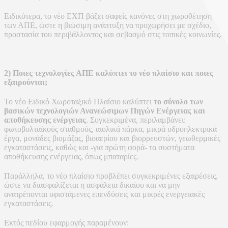
Ειδικότερα, το νέο ΕΧΠ βάζει σαφείς κανόνες στη χωροθέτηση
των ΑΠΕ, ώστε η βιώσιμη ανάπτυξη να προχωρήσει με σχέδιο,
προστασία του περιβάλλοντος και σεβασμό στις τοπικές κοινωνίες.
2) Ποιες τεχνολογίες ΑΠΕ καλύπτει το νέο πλαίσιο και ποιες
εξαιρούνται;
Το νέο Ειδικό Χωροταξικό Πλαίσιο καλύπτει
το σύνολο των
βασικών τεχνολογιών Ανανεώσιμων Πηγών Ενέργειας και
αποθήκευσης ενέργειας
. Συγκεκριμένα, περιλαμβάνει:
φωτοβολταϊκούς σταθμούς, αιολικά πάρκα, μικρά υδροηλεκτρικά
έργα, μονάδες βιομάζας, βιοαερίου και βιορρευστών, γεωθερμικές
εγκαταστάσεις, καθώς και -για πρώτη φορά- τα συστήματα
αποθήκευσης ενέργειας, όπως μπαταρίες.
Παράλληλα, το νέο πλαίσιο προβλέπει συγκεκριμένες εξαιρέσεις,
ώστε να διασφαλίζεται η ασφάλεια δικαίου και να μην
ανατρέπονται υφιστάμενες επενδύσεις και μικρές ενεργειακές
εγκαταστάσεις.
Εκτός πεδίου εφαρμογής παραμένουν: