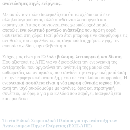
ανανεώσιμες πηγές ενέργειας.
Με αυτόν τον τρόπο διασφαλίζεται ότι τα σχέδια αυτά δεν
αλληλοσυγκρούονται, αλλά συνδέονται λειτουργικά και
στρατηγικά. Αυτός ο συντονισμένος χωρικός σχεδιασμός
αποτελεί
ένα ολιστικό μοντέλο ανάπτυξης
που πρώτη φορά
υιοθετείται στη χώρα. Γιατί μόνο έτσι μπορούμε να αποφύγουμε τις
αντιθέσεις του παρελθόντος: τις συγκρούσεις χρήσεων γης, την
απουσία σχεδίου, την αβεβαιότητα.
Στόχος μας είναι μια Ελλάδα
βιώσιμη, λειτουργική και δίκαιη
.
Που αξιοποιεί τις ΑΠΕ για να διασφαλίσει την ενεργειακή της
ανεξαρτησία, που οργανώνει την ανάπτυξή της μακριά από
αυθαιρεσίες και αντιφάσεις, που συνδέει την ενεργειακή μετάβαση
με την περιφερειακή ανάπτυξη, μέσα σε ένα πλαίσιο ισορροπίας.
Η
ενεργειακή ασφάλεια είναι η νέα μορφή εθνικής ισχύος
. Και
αυτή την ισχύ οικοδομούμε με κανόνες, όρια και στρατηγική
συνέπεια, με όραμα για μια Ελλάδα που παράγει, διασφαλίζεται
και προοδεύει.
Το νέο Ειδικό Χωροταξικό Πλαίσιο για την ανάπτυξη των
Ανανεώσιμων Πηγών Ενέργειας (ΕΧΠ-ΑΠΕ)