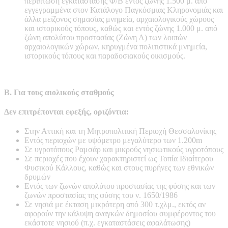
περίπτωση εγκατάστασης Φ/Β εντός ζώνης 1.500 μ. από
εγγεγραμμένα στον Κατάλογο Παγκόσμιας Κληρονομιάς και
άλλα μείζονος σημασίας μνημεία, αρχαιολογικούς χώρους
και ιστορικούς τόπους, καθώς και εντός ζώνης 1.000 μ. από
ζώνη απολύτου προστασίας (Ζώνη Α) των λοιπών
αρχαιολογικών χώρων, κηρυγμένα πολιτιστικά μνημεία,
ιστορικούς τόπους και παραδοσιακούς οικισμούς.
Β. Για τους αιολικούς σταθμούς
Δεν επιτρέπονται εφεξής, οριζόντια:
Στην Αττική και τη Μητροπολιτική Περιοχή Θεσσαλονίκης
Εντός περιοχών με υψόμετρο μεγαλύτερο των 1.200m
Σε υγροτόπους Ραμσάρ και μικρούς νησιωτικούς υγροτόπους
Σε περιοχές που έχουν χαρακτηριστεί ως Τοπία Ιδιαίτερου
Φυσικού Κάλλους, καθώς και στους πυρήνες των εθνικών
δρυμών
Εντός των ζωνών απολύτου προστασίας της φύσης και των
ζωνών προστασίας της φύσης του ν. 1650/1986
Σε νησιά με έκταση μικρότερη από 300 τ.χλμ., εκτός αν
αφορούν την κάλυψη αναγκών δημοσίου συμφέροντος του
εκάστοτε νησιού (π.χ. εγκαταστάσεις αφαλάτωσης)