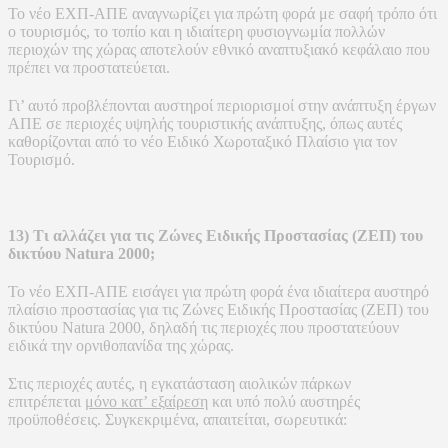
Το νέο ΕΧΠ-ΑΠΕ αναγνωρίζει για πρώτη φορά με σαφή τρόπο ότι
ο τουρισμός, το τοπίο και η ιδιαίτερη φυσιογνωμία πολλών
περιοχών της χώρας αποτελούν εθνικό αναπτυξιακό κεφάλαιο που
πρέπει να προστατεύεται.
Γι’ αυτό προβλέπονται αυστηροί περιορισμοί στην ανάπτυξη έργων
ΑΠΕ σε περιοχές υψηλής τουριστικής ανάπτυξης, όπως αυτές
καθορίζονται από το νέο Ειδικό Χωροταξικό Πλαίσιο για τον
Τουρισμό.
13) Τι αλλάζει για τις Ζώνες Ειδικής Προστασίας (ΖΕΠ) του
δικτύου Natura 2000;
Το νέο ΕΧΠ-ΑΠΕ εισάγει για πρώτη φορά ένα ιδιαίτερα αυστηρό
πλαίσιο προστασίας για τις Ζώνες Ειδικής Προστασίας (ΖΕΠ) του
δικτύου Natura 2000, δηλαδή τις περιοχές που προστατεύουν
ειδικά την ορνιθοπανίδα της χώρας.
Στις περιοχές αυτές, η εγκατάσταση αιολικών πάρκων
επιτρέπεται
μόνο κατ’ εξαίρεση
και υπό πολύ αυστηρές
προϋποθέσεις. Συγκεκριμένα, απαιτείται, σωρευτικά: