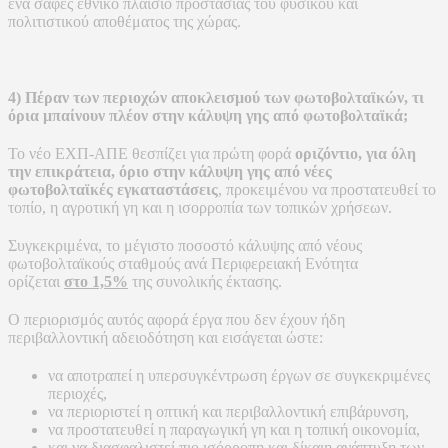
ένα σαφές εθνικό πλαίσιο προστασίας του φυσικού και
πολιτιστικού αποθέματος της χώρας.
4) Πέραν των περιοχών αποκλεισμού των φωτοβολταϊκών, τι
όρια μπαίνουν πλέον στην κάλυψη γης από φωτοβολταϊκά;
Το νέο ΕΧΠ-ΑΠΕ θεσπίζει για πρώτη φορά
οριζόντιο, για όλη
την επικράτεια, όριο στην κάλυψη γης από νέες
φωτοβολταϊκές εγκαταστάσεις
, προκειμένου να προστατευθεί το
τοπίο, η αγροτική γη και η ισορροπία των τοπικών χρήσεων.
Συγκεκριμένα, το μέγιστο ποσοστό κάλυψης από νέους
φωτοβολταϊκούς σταθμούς ανά Περιφερειακή Ενότητα
ορίζεται
στο 1,5%
της συνολικής έκτασης.
Ο περιορισμός αυτός αφορά έργα που δεν έχουν ήδη
περιβαλλοντική αδειοδότηση και εισάγεται ώστε:
να αποτραπεί η υπερσυγκέντρωση έργων σε συγκεκριμένες
περιοχές,
να περιοριστεί η οπτική και περιβαλλοντική επιβάρυνση,
να προστατευθεί η παραγωγική γη και η τοπική οικονομία,
και να διασφαλιστεί πιο ισόρροπη και δίκαιη ανάπτυξη των