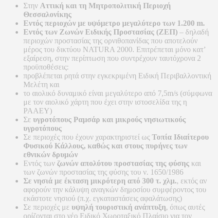
Στην
Αττική και τη Μητροπολιτική Περιοχή
Θεσσαλονίκης
Εντός περιοχών με υψόμετρο μεγαλύτερο των 1.200
m
.
Εντός των Ζωνών Ειδικής Προστασίας (ΖΕΠ)
– δηλαδή
περιοχών προστασίας της ορνιθοπανίδας που αποτελούν
μέρος του δικτύου NATURA 2000. Επιτρέπεται μόνο κατ’
εξαίρεση, στην περίπτωση που συντρέχουν ταυτόχρονα 2
προϋποθέσεις:
προβλέπεται ρητά στην εγκεκριμένη Ειδική Περιβαλλοντική
Μελέτη και
το αιολικό δυναμικό είναι μεγαλύτερο από 7,5m/s (σύμφωνα
με τον αιολικό χάρτη που έχει στην ιστοσελίδα της η
ΡΑΑΕΥ)
Σε
υγροτόπους Ραμσάρ και μικρούς νησιωτικούς
υγροτόπους
Σε περιοχές που έχουν χαρακτηριστεί ως
Τοπία Ιδιαίτερου
Φυσικού Κάλλους, καθώς και στους πυρήνες των
εθνικών δρυμών
Εντός των
ζωνών απολύτου προστασίας της φύσης
και
των ζωνών προστασίας της φύσης του ν. 1650/1986
Σε νησιά με έκταση μικρότερη από 300 τ. χλμ.
, εκτός αν
αφορούν την κάλυψη αναγκών δημοσίου συμφέροντος του
εκάστοτε νησιού (π.χ. εγκαταστάσεις αφαλάτωσης)
Σε περιοχές με
υψηλή τουριστική ανάπτυξη
, όπως αυτές
ορίζονται στο νέο Ειδικό Χωροταξικό Πλαίσιο για τον