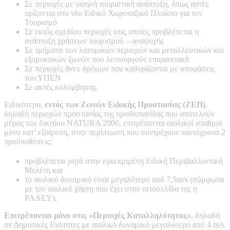
Σε περιοχές με υψηλή τουριστική ανάπτυξη, όπως αυτές
ορίζονται στο νέο Ειδικό Χωροταξικό Πλαίσιο για τον
Τουρισμό
Σε εκτός σχεδίου περιοχές στις οποίες προβλέπεται η
ανάπτυξη χρήσεων τουρισμού – αναψυχής
Σε τμήματα των λατομικών περιοχών και μεταλλευτικών και
εξορυκτικών ζωνών που λειτουργούν επιφανειακά
Σε περιοχές άνευ δρόμων που καθορίζονται με αποφάσεις
του ΥΠΕΝ
Σε ακτές κολύμβησης.
Ειδικότερα,
εντός των Ζωνών Ειδικής Προστασίας (ΖΕΠ)
,
δηλαδή περιοχών προστασίας της ορνιθοπανίδας που αποτελούν
μέρος του δικτύου NATURA 2000, επιτρέπονται αιολικοί σταθμοί
μόνο κατ’ εξαίρεση, στην περίπτωση που συντρέχουν ταυτόχρονα 2
προϋποθέσεις:
προβλέπεται ρητά στην εγκεκριμένη Ειδική Περιβαλλοντική
Μελέτη και
το αιολικό δυναμικό είναι μεγαλύτερο από 7,5m/s (σύμφωνα
με τον αιολικό χάρτη που έχει στην ιστοσελίδα της η
ΡΑΑΕΥ).
Επιτρέπονται μόνο στις «Περιοχές Καταλληλότητας»
, δηλαδή
σε Δημοτικές Ενότητες με αιολικό δυναμικό μεγαλύτερο από 4 m/s