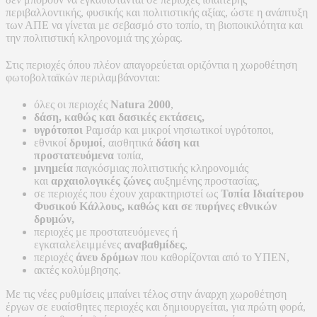
περιβαλλοντικής, φυσικής και πολιτιστικής αξίας, ώστε η ανάπτυξη
των ΑΠΕ να γίνεται με σεβασμό στο τοπίο, τη βιοποικιλότητα και
την πολιτιστική κληρονομιά της χώρας.
Στις περιοχές όπου πλέον απαγορεύεται οριζόντια η χωροθέτηση
φωτοβολταϊκών περιλαμβάνονται:
όλες οι περιοχές
Natura 2000
,
δάση, καθώς και δασικές εκτάσεις,
υγρότοποι
Ραμσάρ και μικροί νησιωτικοί υγρότοποι,
εθνικοί
δρυμοί
, αισθητικά
δάση και
προστατευόμενα
τοπία,
μνημεία
παγκόσμιας πολιτιστικής κληρονομιάς
και
αρχαιολογικές ζώνες
αυξημένης προστασίας,
σε περιοχές που έχουν χαρακτηριστεί ως
Τοπία Ιδιαίτερου
Φυσικού Κάλλους, καθώς και σε πυρήνες εθνικών
δρυμών,
περιοχές με προστατευόμενες ή
εγκαταλελειμμένες
αναβαθμίδες
,
περιοχές
άνευ δρόμων
που καθορίζονται από το ΥΠΕΝ,
ακτές κολύμβησης.
Με τις νέες ρυθμίσεις μπαίνει τέλος στην άναρχη χωροθέτηση
έργων σε ευαίσθητες περιοχές και δημιουργείται, για πρώτη φορά,