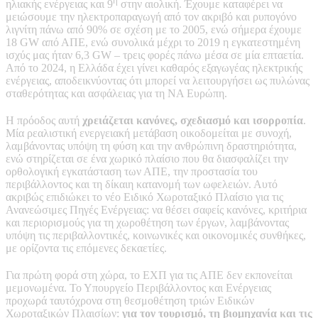
η
ηλιακής ενέργειας και 9
στην αιολική. Έχουμε καταφέρει να
μειώσουμε την ηλεκτροπαραγωγή από τον ακριβό και ρυπογόνο
λιγνίτη πάνω από 90% σε σχέση με το 2005, ενώ σήμερα έχουμε
18 GW από ΑΠΕ, ενώ συνολικά μέχρι το 2019 η εγκατεστημένη
ισχύς μας ήταν 6,3 GW – τρεις φορές πάνω μέσα σε μία επταετία.
Από το 2024, η Ελλάδα έχει γίνει καθαρός εξαγωγέας ηλεκτρικής
ενέργειας, αποδεικνύοντας ότι μπορεί να λειτουργήσει ως πυλώνας
σταθερότητας και ασφάλειας για τη ΝΑ Ευρώπη.
Η πρόοδος αυτή
χρειάζεται κανόνες, σχεδιασμό και ισορροπία
.
Μία ρεαλιστική ενεργειακή μετάβαση οικοδομείται με συνοχή,
λαμβάνοντας υπόψη τη φύση και την ανθρώπινη δραστηριότητα,
ενώ στηρίζεται σε ένα χωρικό πλαίσιο που θα διασφαλίζει την
ορθολογική εγκατάσταση των ΑΠΕ, την προστασία του
περιβάλλοντος και τη δίκαιη κατανομή των ωφελειών. Αυτό
ακριβώς επιδιώκει το νέο Ειδικό Χωροταξικό Πλαίσιο για τις
Ανανεώσιμες Πηγές Ενέργειας: να θέσει σαφείς κανόνες, κριτήρια
και περιορισμούς για τη χωροθέτηση των έργων, λαμβάνοντας
υπόψη τις περιβαλλοντικές, κοινωνικές και οικονομικές συνθήκες,
με ορίζοντα τις επόμενες δεκαετίες.
Για πρώτη φορά στη χώρα, το ΕΧΠ για τις ΑΠΕ δεν εκπονείται
μεμονωμένα. Το Υπουργείο Περιβάλλοντος και Ενέργειας
προχωρά ταυτόχρονα στη θεσμοθέτηση τριών Ειδικών
Χωροταξικών Πλαισίων:
για τον τουρισμό, τη βιομηχανία και τις