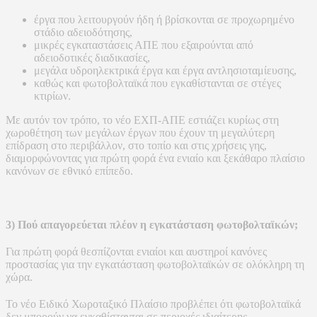
έργα που λειτουργούν ήδη ή βρίσκονται σε προχωρημένο
στάδιο αδειοδότησης,
μικρές εγκαταστάσεις ΑΠΕ που εξαιρούνται από
αδειοδοτικές διαδικασίες,
μεγάλα υδροηλεκτρικά έργα και έργα αντλησιοταμίευσης,
καθώς και φωτοβολταϊκά που εγκαθίστανται σε στέγες
κτιρίων.
Με αυτόν τον τρόπο, το νέο ΕΧΠ-ΑΠΕ εστιάζει κυρίως στη
χωροθέτηση των μεγάλων έργων που έχουν τη μεγαλύτερη
επίδραση στο περιβάλλον, στο τοπίο και στις χρήσεις γης,
διαμορφώνοντας για πρώτη φορά ένα ενιαίο και ξεκάθαρο πλαίσιο
κανόνων σε εθνικό επίπεδο.
3) Πού απαγορεύεται πλέον η εγκατάσταση φωτοβολταϊκών;
Για πρώτη φορά θεσπίζονται ενιαίοι και αυστηροί κανόνες
προστασίας για την εγκατάσταση φωτοβολταϊκών σε ολόκληρη τη
χώρα.
Το νέο Ειδικό Χωροταξικό Πλαίσιο προβλέπει ότι φωτοβολταϊκά
δεν μπορούν να εγκαθίστανται σε περιοχές ιδιαίτερης