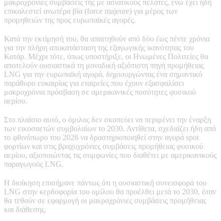
μακροχρόνιες συμβάσεις της με ασιατικούς πελάτες, ενώ έχει ήδη
επικαλεστεί ανωτέρα βία (force majeure) για μέρος των
προμηθειών της προς ευρωπαϊκές αγορές.
Κατά την εκτίμησή του, θα απαιτηθούν από δύο έως πέντε χρόνια
για την πλήρη αποκατάσταση της εξαγωγικής ικανότητας του
Κατάρ. Μέχρι τότε, όπως υποστήριξε, οι Ηνωμένες Πολιτείες θα
αποτελούν ουσιαστικά τη μοναδική αξιόπιστη πηγή προμήθειας
LNG για την ευρωπαϊκή αγορά, δημιουργώντας ένα σημαντικό
παράθυρο ευκαιρίας για εταιρείες που έχουν εξασφαλίσει
μακροχρόνια πρόσβαση σε αμερικανικές ποσότητες φυσικού
αερίου.
Στο πλαίσιο αυτό, ο όμιλος δεν σκοπεύει να περιμένει την έναρξη
των εικοσαετών συμβολαίων το 2030. Αντίθετα, σχεδιάζει ήδη από
το φθινόπωρο του 2026 να δραστηριοποιηθεί στην αγορά spot
φορτίων και στις βραχυχρόνιες συμβάσεις προμήθειας φυσικού
αερίου, αξιοποιώντας τις συμφωνίες που διαθέτει με αμερικανικούς
παραγωγούς LNG.
Η διοίκηση επισήμανε πάντως ότι η ουσιαστική συνεισφορά του
LNG στην κερδοφορία του ομίλου θα προέλθει μετά το 2030, όταν
θα τεθούν σε εφαρμογή οι μακροχρόνιες συμβάσεις προμήθειας
και διάθεσης.