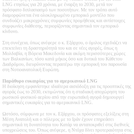
LNG ετησίως για 20 χρόνια, με έναρξη το 2030, μετά τον
πρόσφατο διπλασιασμό των ποσοτήτων. Με τον τρόπο αυτό
διαμορφώνεται ένα ολοκληρωμένο εμπορικό μοντέλο που
συνδυάζει μακροχρόνιες συμφωνίες προμήθειας και αντίστοιχες
συμφωνίες διάθεσης, περιορίζοντας σημαντικά τον εμπορικό
κίνδυνο.
Στη συνέχεια, όπως ανέφερε ο κ. Εξάρχου, ο όμιλος σχεδιάζει να
επεκτείνει τη δραστηριότητά του και σε νέες αγορές, όπως η
Μολδαβία, η Βόρεια Μακεδονία και ακόμη περισσότερες χώρες
των Βαλκανίων, τόσο κατά μήκος όσο και δυτικά του Κάθετου
Διαδρόμου, διευρύνοντας περαιτέρω την εμπορική του παρουσία
στη Νοτιοανατολική Ευρώπη.
Παράθυρο ευκαιρίας για το αμερικανικό LNG
Η διοίκηση εμφανίστηκε ιδιαίτερα αισιόδοξη για τις προοπτικές της
αγοράς έως το 2030, εκτιμώντας ότι η σταδιακή αποχώρηση του
ρωσικού φυσικού αερίου από την ευρωπαϊκή αγορά δημιουργεί
σημαντικές ευκαιρίες για το αμερικανικό LNG.
Ωστόσο, σύμφωνα με τον κ. Εξάρχου, οι πρόσφατες εξελίξεις στη
Μέση Ανατολή και ο πόλεμος με το Ιράν έχουν επηρεάσει
σημαντικά τη δυνατότητα του Κατάρ να ανταποκριθεί στις διεθνείς
υποχρεώσεις του. Όπως ανέφερε, η Ντόχα δίνει προτεραιότητα στις