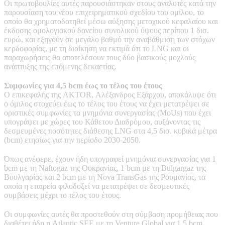
Οι πρωτοβουλίες αυτές παρουσιάστηκαν στους αναλυτές κατά την
παρουσίαση του νέου επιχειρηματικού σχεδίου του ομίλου, το
οποίο θα χρηματοδοτηθεί μέσω αύξησης μετοχικού κεφαλαίου και
έκδοσης ομολογιακού δανείου συνολικού ύψους περίπου 1 δισ.
ευρώ, και εξηγούν σε μεγάλο βαθμό την αναβάθμιση των στόχων
κερδοφορίας, με τη διοίκηση να εκτιμά ότι το LNG και οι
παραχωρήσεις θα αποτελέσουν τους δύο βασικούς μοχλούς
ανάπτυξης της επόμενης δεκαετίας.
Συμφωνίες για 4,5 bcm έως το τέλος του έτους
Ο επικεφαλής της AKTOR, Αλέξανδρος Εξάρχου, αποκάλυψε ότι
ο όμιλος στοχεύει έως το τέλος του έτους να έχει μετατρέψει σε
οριστικές συμφωνίες τα μνημόνια συνεργασίας (MoUs) που έχει
υπογράψει με χώρες του Κάθετου Διαδρόμου, αυξάνοντας τις
δεσμευμένες ποσότητες διάθεσης LNG στα 4,5 δισ. κυβικά μέτρα
(bcm) ετησίως για την περίοδο 2030-2050.
Όπως ανέφερε, έχουν ήδη υπογραφεί μνημόνια συνεργασίας για 1
bcm με τη Naftogaz της Ουκρανίας, 1 bcm με τη Bulgargaz της
Βουλγαρίας και 2 bcm με τη Nova TransGas της Ρουμανίας, τα
οποία η εταιρεία φιλοδοξεί να μετατρέψει σε δεσμευτικές
συμβάσεις μέχρι το τέλος του έτους.
Οι συμφωνίες αυτές θα προστεθούν στη σύμβαση προμήθειας που
διαθέτει ήδη η Atlantic SEE με τη Venture Global για 1,5 bcm