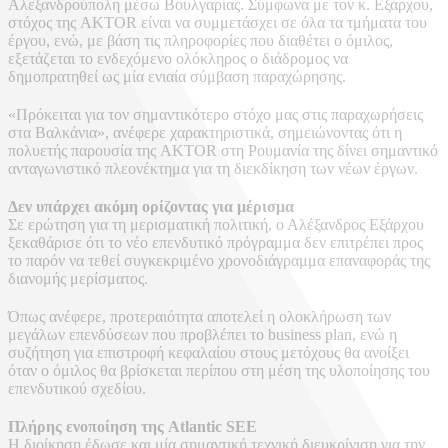
Αλεξανδρούπολη μέσω Βουλγαρίας. Σύμφωνα με τον κ. Εξάρχου,
στόχος της AKTOR είναι να συμμετάσχει σε όλα τα τμήματα του
έργου, ενώ, με βάση τις πληροφορίες που διαθέτει ο όμιλος,
εξετάζεται το ενδεχόμενο ολόκληρος ο διάδρομος να
δημοπρατηθεί ως μία ενιαία σύμβαση παραχώρησης.
«Πρόκειται για τον σημαντικότερο στόχο μας στις παραχωρήσεις
στα Βαλκάνια», ανέφερε χαρακτηριστικά, σημειώνοντας ότι η
πολυετής παρουσία της AKTOR στη Ρουμανία της δίνει σημαντικό
ανταγωνιστικό πλεονέκτημα για τη διεκδίκηση των νέων έργων.
Δεν υπάρχει ακόμη ορίζοντας για μέρισμα
Σε ερώτηση για τη μερισματική πολιτική, ο Αλέξανδρος Εξάρχου
ξεκαθάρισε ότι το νέο επενδυτικό πρόγραμμα δεν επιτρέπει προς
το παρόν να τεθεί συγκεκριμένο χρονοδιάγραμμα επαναφοράς της
διανομής μερίσματος.
Όπως ανέφερε, προτεραιότητα αποτελεί η ολοκλήρωση των
μεγάλων επενδύσεων που προβλέπει το business plan, ενώ η
συζήτηση για επιστροφή κεφαλαίου στους μετόχους θα ανοίξει
όταν ο όμιλος θα βρίσκεται περίπου στη μέση της υλοποίησης του
επενδυτικού σχεδίου.
Πλήρης ενοποίηση της Atlantic SEE
Η διοίκηση έδωσε και μία σημαντική τεχνική διευκρίνιση για την