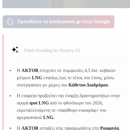
Προσθέστε το kontranews.gr στην Google
Flash Reading by Kontra AI
Η
AKTOR
στοχεύει σε συμφωνίες 4,5 δισ. κυβικών
μέτρων
LNG
ετησίως έως το τέλος του έτους, μέσω
συνεργασιών με χώρες του
Κάθετου Διαδρόμου
.
Η εταιρεία προβλέπει την έναρξη δραστηριοτήτων στην
αγορά
spot LNG
από το φθινόπωρο του 2026,
εκμεταλλευόμενη το «παράθυρο ευκαιρίας» του
αμερικανικού
LNG
.
Η
AKTOR
εστιάζει στις παραχωρήσεις στη
Ρουμανία
,