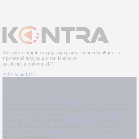
Μην χάνετε καμία στιγμή ενημέρωσης.Παρακολουθήστε το
τηλεοπτικό πρόγραμμα του
Kontra
σε
απευθείας μετάδοση
24/7.
Δείτε τώρα LIVE
Η ενημερωτική ιστοσελίδα
kontranews.gr
είναι μέλος του Kontra
Media Group ανάμεσα στα υπόλοιπα μέσα του ομίλου που είναι: ο
περιφερειακός ενημερωτικός τηλεοπτικός σταθμός
Kontra
, η
καθημερινή πολιτική εφημερίδα
Kontra News
, η εβδομαδιαία
εφημερίδα
Κυριακάτικη Kontra News
, ο ενημερωτικός
αθλητικός ιστότοπος
Filathlos.gr
και ο μουσικός ραδιοφωνικός
σταθμός
Love Radio 97,5
.