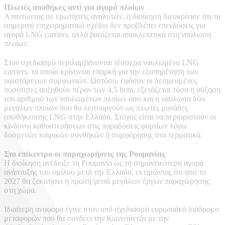
Πλωτές αποθήκες αντί για αγορά πλοίων
Απαντώντας σε ερωτήσεις αναλυτών, η διοίκηση διευκρίνισε ότι το
σημερινό επιχειρηματικό σχέδιο δεν προβλέπει επενδύσεις για
αγορά LNG carriers, αλλά βασίζεται αποκλειστικά στη ναύλωση
πλοίων.
Στον σχεδιασμό περιλαμβάνονται τέσσερα ναυλωμένα LNG
carriers, τα οποία κρίνονται επαρκή για την εξυπηρέτηση των
υφιστάμενων συμφωνιών. Ωστόσο, εφόσον οι δεσμευμένες
ποσότητες αυξηθούν πέραν των 4,5 bcm, εξετάζεται τόσο η αύξηση
του αριθμού των ναυλωμένων πλοίων όσο και η ναύλωση δύο
μεγάλων πλοίων που θα λειτουργούν ως πλωτές μονάδες
αποθήκευσης LNG στην Ελλάδα. Στόχος είναι να περιοριστούν οι
κίνδυνοι καθυστερήσεων στις παραδόσεις φορτίων λόγω
δυσμενών καιρικών συνθηκών ή συμφόρησης στα τερματικά.
Στο επίκεντρο οι παραχωρήσεις της Ρουμανίας
Η διοίκηση ανέδειξε τη Ρουμανία ως τη σημαντικότερη αγορά
ανάπτυξης του ομίλου μετά την Ελλάδα, εκτιμώντας ότι από το
2027 θα ξεκινήσει η πρώτη γενιά μεγάλων έργων παραχώρησης
στη χώρα.
Ιδιαίτερη αναφορά έγινε στον υπό σχεδιασμό ευρωπαϊκό διάδρομο
μεταφορών που θα συνδέει την Κωνστάντζα με την