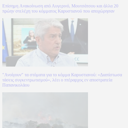
Επίσημη Aνακοίνωση από Αυγερινό, Μουτσάτσου και άλλα 20
πρώην στελέχη του κόμματος Καρυστιανού που αποχώρησαν
"Ανοίγουν" τα στόματα για το κόμμα Καρυστιανού: «Διαπίστωσα
τάσεις συγκεντρωτισμού», λέει ο πτέραρχος εν αποστρατεία
Παπανικολάου