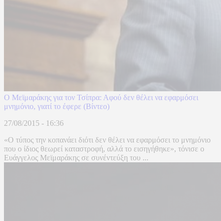
Ο Μεϊμαράκης για τον Τσίπρα: Αφού δεν θέλει να εφαρμόσει
μνημόνιο, γιατί το έφερε (Βίντεο)
27/08/2015 - 16:36
«Ο τύπος την κοπανάει διότι δεν θέλει να εφαρμόσει το μνημόνιο
που ο ίδιος θεωρεί καταστροφή, αλλά το εισηγήθηκε», τόνισε o
Ευάγγελος Μεϊμαράκης σε συνέντεύξη του ...