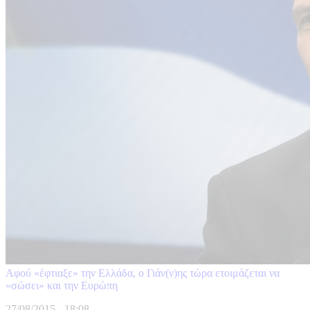
Αφού «έφτιαξε» την Ελλάδα, ο Γιάν(ν)ης τώρα ετοιμάζεται να
«σώσει» και την Ευρώπη
27/08/2015 - 18:08