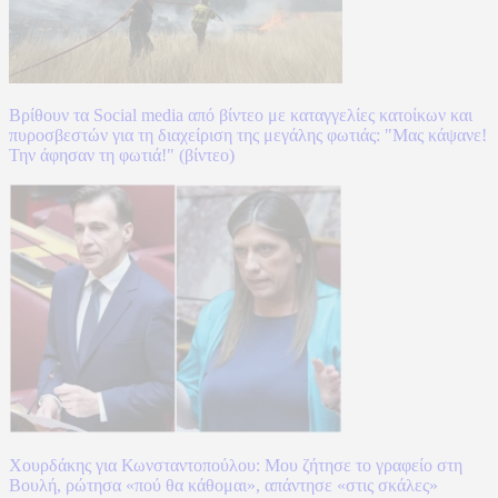
Βρίθουν τα Social media από βίντεο με καταγγελίες κατοίκων και
πυροσβεστών για τη διαχείριση της μεγάλης φωτιάς: "Μας κάψανε!
Την άφησαν τη φωτιά!" (βίντεο)
Χουρδάκης για Κωνσταντοπούλου: Μου ζήτησε το γραφείο στη
Βουλή, ρώτησα «πού θα κάθομαι», απάντησε «στις σκάλες»