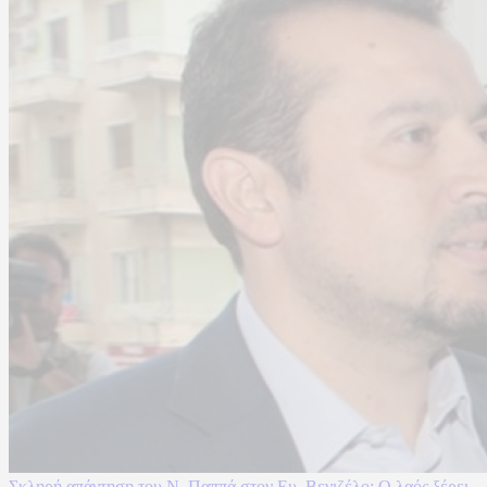
Σκληρή απάντηση του Ν. Παππά στον Ευ. Βενιζέλο: Ο λαός ξέρει