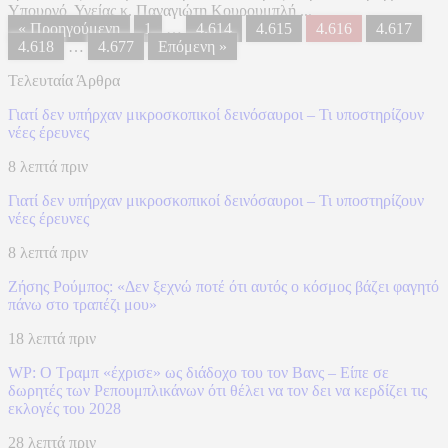
Υπουργό Υγείας κ. Παναγιώτη Κουρουμπλή ...
« Προηγούμενη
1
…
4.614
4.615
4.616
4.617
4.618
…
4.677
Επόμενη »
Τελευταία Άρθρα
Γιατί δεν υπήρχαν μικροσκοπικοί δεινόσαυροι – Τι υποστηρίζουν
νέες έρευνες
8 λεπτά πριν
Γιατί δεν υπήρχαν μικροσκοπικοί δεινόσαυροι – Τι υποστηρίζουν
νέες έρευνες
8 λεπτά πριν
Ζήσης Ρούμπος: «Δεν ξεχνώ ποτέ ότι αυτός ο κόσμος βάζει φαγητό
πάνω στο τραπέζι μου»
18 λεπτά πριν
WP: Ο Τραμπ «έχρισε» ως διάδοχο του τον Βανς – Είπε σε
δωρητές των Ρεπουμπλικάνων ότι θέλει να τον δει να κερδίζει τις
εκλογές του 2028
28 λεπτά πριν