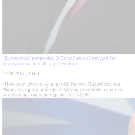
“Συντροφικές” κατηγορίες: Ο Παπανδρέου εξηγεί γιατί δεν
συνεργάστηκε με τη Φώφη Γεννηματά
27/08/2015 - 19:00
«Πολεμικό» είναι το κλίμα μεταξύ Γιώργου Παπανδρέου και
Φώφης Γεννηματά μετά την ατελέσφορη προσπάθεια πολιτικής
συνεργασίας. Νωρίτερα σήμερα, το ΠΑΣΟΚ ...