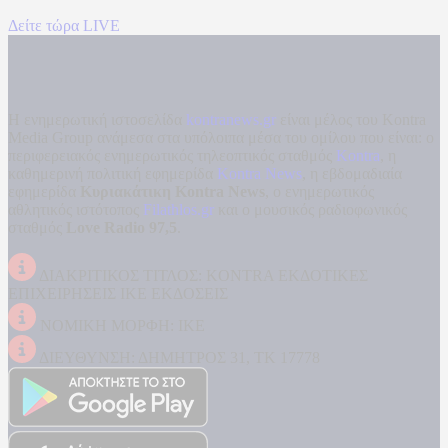
Δείτε τώρα LIVE
Η ενημερωτική ιστοσελίδα
kontranews.gr
είναι μέλος του Kontra
Media Group ανάμεσα στα υπόλοιπα μέσα του ομίλου που είναι: ο
περιφερειακός ενημερωτικός τηλεοπτικός σταθμός
Kontra
, η
καθημερινή πολιτική εφημερίδα
Kontra News
, η εβδομαδιαία
εφημερίδα
Κυριακάτικη Kontra News
, ο ενημερωτικός
αθλητικός ιστότοπος
Filathlos.gr
και ο μουσικός ραδιοφωνικός
σταθμός
Love Radio 97,5
.
ΔΙΑΚΡΙΤΙΚΟΣ ΤΙΤΛΟΣ: KONTRA ΕΚΔΟΤΙΚΕΣ
ΕΠΙΧΕΙΡΗΣΕΙΣ ΙΚΕ ΕΚΔΟΣΕΙΣ
ΝΟΜΙΚΗ ΜΟΡΦΗ: ΙΚΕ
ΔΙΕΥΘΥΝΣΗ: ΔΗΜΗΤΡΟΣ 31, ΤΚ 17778