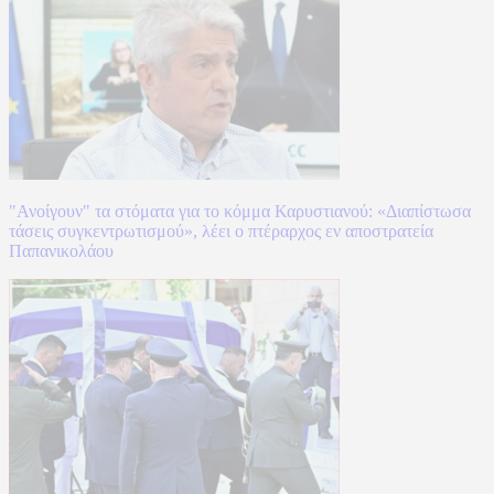
"Ανοίγουν" τα στόματα για το κόμμα Καρυστιανού: «Διαπίστωσα
τάσεις συγκεντρωτισμού», λέει ο πτέραρχος εν αποστρατεία
Παπανικολάου