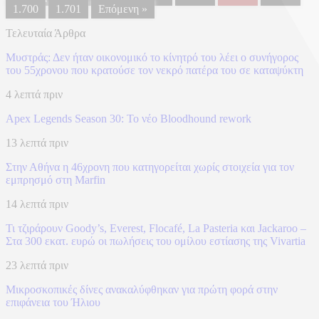
1.700
1.701
Επόμενη »
Τελευταία Άρθρα
Μυστράς: Δεν ήταν οικονομικό το κίνητρό του λέει ο συνήγορος
του 55χρονου που κρατούσε τον νεκρό πατέρα του σε καταψύκτη
4 λεπτά πριν
Apex Legends Season 30: Το νέο Bloodhound rework
13 λεπτά πριν
Στην Αθήνα η 46χρονη που κατηγορείται χωρίς στοιχεία για τον
εμπρησμό στη Marfin
14 λεπτά πριν
Τι τζιράρουν Goody’s, Everest, Flocafé, La Pasteria και Jackaroo –
Στα 300 εκατ. ευρώ οι πωλήσεις του ομίλου εστίασης της Vivartia
23 λεπτά πριν
Μικροσκοπικές δίνες ανακαλύφθηκαν για πρώτη φορά στην
επιφάνεια του Ήλιου