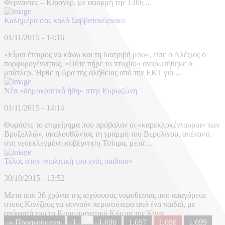
Φερνάντες – Κίρσνερ, με αφορμή την 130η ...
Καλημέρα σας καλό Σαββατοκύριακο
01/11/2015 - 14:16
«Είμαι έτοιμος να κάνω και τη διατριβή μου», είπε ο Αλέξιος ο
πορφυρογέννητος. «Πότε πήρε το πτυχίο;» αναρωτήθηκε ο
μπάτλερ. Ήρθε η ώρα της αλήθειας από την ΕΚΤ για ...
Νέα «δημοκρατικά ήθη» στην Ευρωζώνη
01/11/2015 - 14:14
Θυμάστε το επιχείρημα που πρόβαλαν οι «καρεκλοκένταυροι» των
Βρυξελλών, ακολουθώντας τη γραμμή του Βερολίνου, απέναντι
στη νεοεκλεγμένη κυβέρνηση Τσίπρα, μετά ...
Τέλος στην «πολιτική του ενός παιδιού»
30/10/2015 - 13:52
Μετα από 36 χρόνια της ισχύουσας νομοθεσίας που απαγόρευε
στους Κινέζους να γεννούν περισσότερα από ένα παιδιά, με
απόφασή του το Κομμουνιστικό Κόμμα της Κίνας, ...
« Προηγούμενη
1
…
1.696
1.697
1.698
1.699