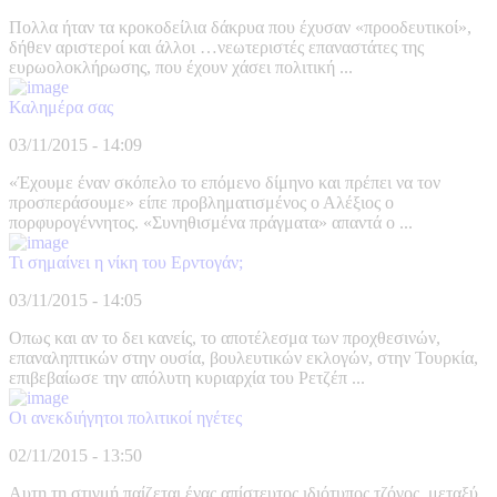
Πολλα ήταν τα κροκοδείλια δάκρυα που έχυσαν «προοδευτικοί»,
δήθεν αριστεροί και άλλοι …νεωτεριστές επαναστάτες της
ευρωολοκλήρωσης, που έχουν χάσει πολιτική ...
Καλημέρα σας
03/11/2015 - 14:09
«Έχουμε έναν σκόπελο το επόμενο δίμηνο και πρέπει να τον
προσπεράσουμε» είπε προβληματισμένος ο Αλέξιος ο
πορφυρογέννητος. «Συνηθισμένα πράγματα» απαντά ο ...
Τι σημαίνει η νίκη του Ερντογάν;
03/11/2015 - 14:05
Οπως και αν το δει κανείς, το αποτέλεσμα των προχθεσινών,
επαναληπτικών στην ουσία, βουλευτικών εκλογών, στην Τουρκία,
επιβεβαίωσε την απόλυτη κυριαρχία του Ρετζέπ ...
Οι ανεκδιήγητοι πολιτικοί ηγέτες
02/11/2015 - 13:50
Αυτη τη στιγμή παίζεται ένας απίστευτος ιδιότυπος τζόγος, μεταξύ