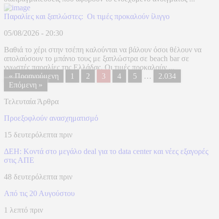
Παραλίες και ξαπλώστες: Οι τιμές προκαλούν ίλιγγο
05/08/2026 - 20:30
Βαθιά το χέρι στην τσέπη καλούνται να βάλουν όσοι θέλουν να
απολαύσουν το μπάνιο τους με ξαπλώστρα σε beach bar σε
γνωστές παραλίες της Ελλάδας. Οι τιμές προκαλούν ...
« Προηγούμενη
1
2
3
4
5
…
2.034
Επόμενη »
Τελευταία Άρθρα
Προεξοφλούν ανασχηματισμό
15 δευτερόλεπτα πριν
ΔΕΗ: Κοντά στο μεγάλο deal για το data center και νέες εξαγορές
στις ΑΠΕ
48 δευτερόλεπτα πριν
Από τις 20 Αυγούστου
1 λεπτό πριν