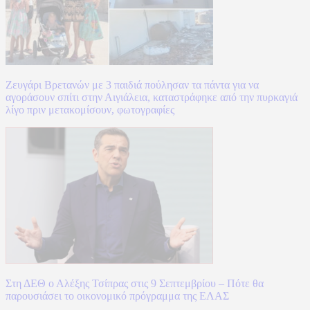
Ζευγάρι Βρετανών με 3 παιδιά πούλησαν τα πάντα για να
αγοράσουν σπίτι στην Αιγιάλεια, καταστράφηκε από την πυρκαγιά
λίγο πριν μετακομίσουν, φωτογραφίες
Στη ΔΕΘ ο Αλέξης Τσίπρας στις 9 Σεπτεμβρίου – Πότε θα
παρουσιάσει το οικονομικό πρόγραμμα της ΕΛΑΣ