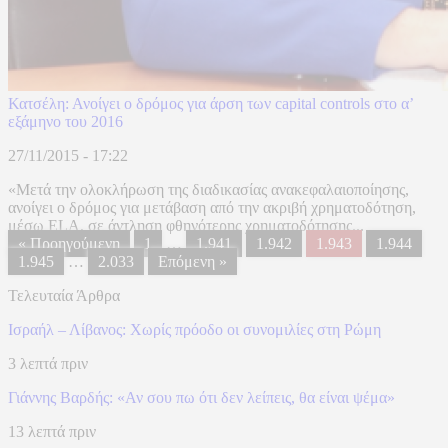
Κατσέλη: Ανοίγει ο δρόμος για άρση των capital controls στο α’
εξάμηνο του 2016
27/11/2015 - 17:22
«Μετά την ολοκλήρωση της διαδικασίας ανακεφαλαιοποίησης,
ανοίγει ο δρόμος για μετάβαση από την ακριβή χρηματοδότηση,
μέσω ELA, σε άντληση φθηνότερης χρηματοδότησης...
« Προηγούμενη
1
…
1.941
1.942
1.943
1.944
1.945
…
2.033
Επόμενη »
Τελευταία Άρθρα
Ισραήλ – Λίβανος: Xωρίς πρόοδο οι συνομιλίες στη Ρώμη
3 λεπτά πριν
Γιάννης Βαρδής: «Αν σου πω ότι δεν λείπεις, θα είναι ψέμα»
13 λεπτά πριν