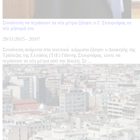
Συναίνεση να περάσουν τα νέα μέτρα ζήτησε ο Γ. Στουρνάρας σε
νέο μήνυμά του
29/11/2015 - 20:07
Συναίνεση ανάμεσα στα πολιτικά κόμματα ζήτησε ο Διοικητής της
Τράπεζας της Ελλάδος (ΤτΕ) Γιάννης Στουρνάρας ώστε να
περάσουν τα νέα μέτρα από την βουλή. Σε ...