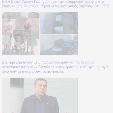
ΕΛΑΣ κατά Άδωνι Γεωργιάδη για την κατάρρευση οροφής στο
Νοσοκομείο Κορίνθου: Έργα «επικοινωνιακής βιτρίνας» στο ΕΣΥ
Ζευγάρι Βρετανών με 3 παιδιά πούλησαν τα πάντα για να
αγοράσουν σπίτι στην Αιγιάλεια, καταστράφηκε από την πυρκαγιά
λίγο πριν μετακομίσουν, φωτογραφίες