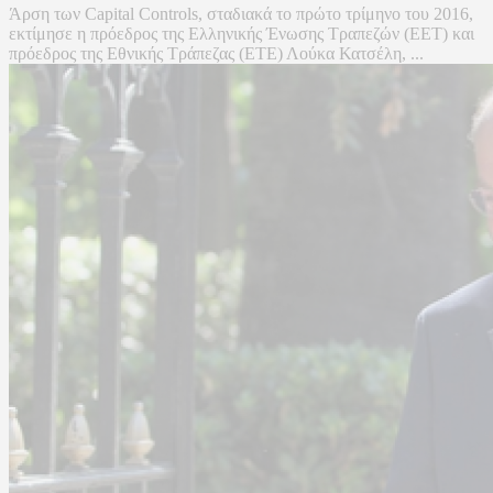
Άρση των Capital Controls, σταδιακά το πρώτο τρίμηνο του 2016,
εκτίμησε η πρόεδρος της Ελληνικής Ένωσης Τραπεζών (ΕΕΤ) και
πρόεδρος της Εθνικής Τράπεζας (ΕΤΕ) Λούκα Κατσέλη, ...