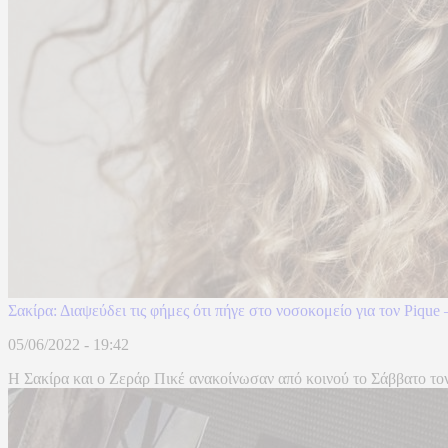
Σακίρα: Διαψεύδει τις φήμες ότι πήγε στο νοσοκομείο για τον Pique
05/06/2022 - 19:42
Η Σακίρα και ο Ζεράρ Πικέ ανακοίνωσαν από κοινού το Σάββατο τον χ