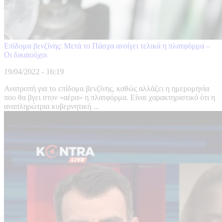
Επίδομα βενζίνης: Μετά το Πάσχα ανοίγει τελικά η πλατφόρμα –
Οι δικαιούχοι
19/04/2022 - 16:19
Ανατροπή για το επίδομα βενζίνης, καθώς αλλάζει η ημερομηνία
που θα βγει στον «αέρα» η πλατφόρμα. Είναι χαρακτηριστικό ότι η
αναπληρώτρια κυβερνητική ...