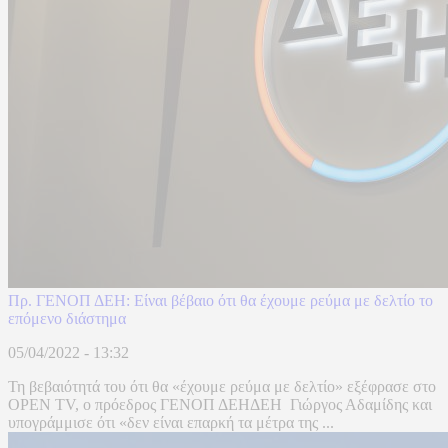
Πρ. ΓΕΝΟΠ ΔΕΗ: Είναι βέβαιο ότι θα έχουμε ρεύμα με δελτίο το
επόμενο διάστημα
05/04/2022 - 13:32
Τη βεβαιότητά του ότι θα «έχουμε ρεύμα με δελτίο» εξέφρασε στο
OPEN TV, ο πρόεδρος ΓΕΝΟΠ ΔΕΗΔΕΗ Γιώργος Αδαμίδης και
υπογράμμισε ότι «δεν είναι επαρκή τα μέτρα της ...