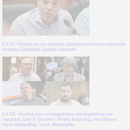
ΕΛΑΣ: Πλήγμα για την ελληνική εξωτερική πολιτική η συμφωνία
Τουρκίας-Σαουδικής Αραβίας-Πακιστάν
ΕΛΑΣ: «Κλειδώνουν» υποψηφιότητες στα ψηφοδέλτια του
κόμματος: Στην Α’ Πειραιά ο Πέτρος Κόκκαλης, στον Βόρειο
τομέα Ζαχαριάδης, Λινού, Μαυρουδής