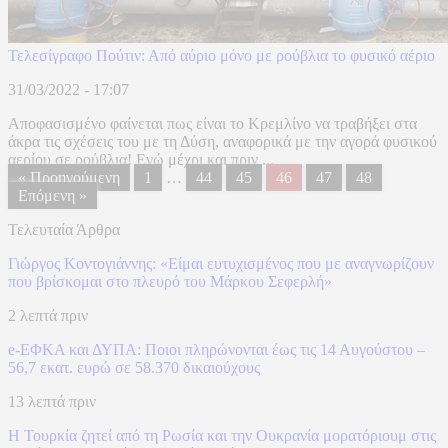
Τελεσίγραφο Πούτιν: Από αύριο μόνο με ρούβλια το φυσικό αέριο
31/03/2022 - 17:07
Αποφασισμένο φαίνεται πως είναι το Κρεμλίνο να τραβήξει στα
άκρα τις σχέσεις του με τη Δύση, αναφορικά με την αγορά φυσικού
αερίου σε ρούβλια! Ενώ μέχρι και πριν ...
« Προηγούμενη
1
…
44
45
46
47
48
Επόμενη »
Τελευταία Άρθρα
Γιώργος Κοντογιάννης: «Είμαι ευτυχισμένος που με αναγνωρίζουν
που βρίσκομαι στο πλευρό του Μάρκου Σεφερλή»
2 λεπτά πριν
e-ΕΦΚΑ και ΔΥΠΑ: Ποιοι πληρώνονται έως τις 14 Αυγούστου –
56,7 εκατ. ευρώ σε 58.370 δικαιούχους
13 λεπτά πριν
Η Τουρκία ζητεί από τη Ρωσία και την Ουκρανία μορατόριουμ στις