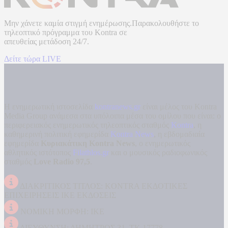
Μην χάνετε καμία στιγμή ενημέρωσης.Παρακολουθήστε το
τηλεοπτικό πρόγραμμα του
Kontra
σε
απευθείας μετάδοση
24/7.
Δείτε τώρα LIVE
Η ενημερωτική ιστοσελίδα
kontranews.gr
είναι μέλος του Kontra
Media Group ανάμεσα στα υπόλοιπα μέσα του ομίλου που είναι: ο
περιφερειακός ενημερωτικός τηλεοπτικός σταθμός
Kontra
, η
καθημερινή πολιτική εφημερίδα
Kontra News
, η εβδομαδιαία
εφημερίδα
Κυριακάτικη Kontra News
, ο ενημερωτικός
αθλητικός ιστότοπος
Filathlos.gr
και ο μουσικός ραδιοφωνικός
σταθμός
Love Radio 97,5
.
ΔΙΑΚΡΙΤΙΚΟΣ ΤΙΤΛΟΣ: KONTRA ΕΚΔΟΤΙΚΕΣ
ΕΠΙΧΕΙΡΗΣΕΙΣ ΙΚΕ ΕΚΔΟΣΕΙΣ
ΝΟΜΙΚΗ ΜΟΡΦΗ: ΙΚΕ
ΔΙΕΥΘΥΝΣΗ: ΔΗΜΗΤΡΟΣ 31, ΤΚ 17778