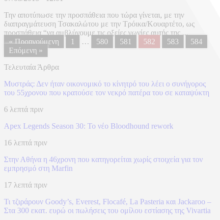
Την αποτύπωσε την προσπάθεια που τώρα γίνεται, με την
διαπραγμάτευση Τσακαλώτου με την Τρόικα/Κουαρτέτο, ως
προσπάθεια “να αμβλύνουμε τις οξείες γωνίες αυτής της ...
« Προηγούμενη
1
…
580
581
582
583
584
Επόμενη »
Τελευταία Άρθρα
Μυστράς: Δεν ήταν οικονομικό το κίνητρό του λέει ο συνήγορος
του 55χρονου που κρατούσε τον νεκρό πατέρα του σε καταψύκτη
6 λεπτά πριν
Apex Legends Season 30: Το νέο Bloodhound rework
16 λεπτά πριν
Στην Αθήνα η 46χρονη που κατηγορείται χωρίς στοιχεία για τον
εμπρησμό στη Marfin
17 λεπτά πριν
Τι τζιράρουν Goody’s, Everest, Flocafé, La Pasteria και Jackaroo –
Στα 300 εκατ. ευρώ οι πωλήσεις του ομίλου εστίασης της Vivartia