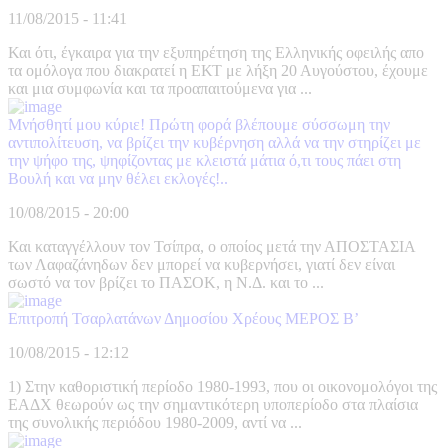
11/08/2015 - 11:41
Και ότι, έγκαιρα για την εξυπηρέτηση της Ελληνικής οφειλής απο
τα ομόλογα που διακρατεί η ΕΚΤ με λήξη 20 Αυγούστου, έχουμε
και μια συμφωνία και τα προαπαιτούμενα για ...
Μνήσθητί μου κύριε! Πρώτη φορά βλέπουμε σύσσωμη την
αντιπολίτευση, να βρίζει την κυβέρνηση αλλά να την στηρίζει με
την ψήφο της, ψηφίζοντας με κλειστά μάτια ό,τι τους πάει στη
Βουλή και να μην θέλει εκλογές!..
10/08/2015 - 20:00
Και καταγγέλλουν τον Τσίπρα, ο οποίος μετά την ΑΠΟΣΤΑΣΙΑ
των Λαφαζάνηδων δεν μπορεί να κυβερνήσει, γιατί δεν είναι
σωστό να τον βρίζει το ΠΑΣΟΚ, η Ν.Δ. και το ...
Επιτροπή Τσαρλατάνων Δημοσίου Χρέους ΜΕΡΟΣ Β’
10/08/2015 - 12:12
1) Στην καθοριστική περίοδο 1980-1993, που οι οικονομολόγοι της
ΕΑΔΧ θεωρούν ως την σημαντικότερη υποπερίοδο στα πλαίσια
της συνολικής περιόδου 1980-2009, αντί να ...