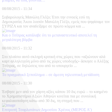
μπάμιες να τους γίνονται…
08/08/2015 - 11:34
Σοβαρολογείς Μανώλη Γλέζο; Έτσι την εννοείς εσύ τη
Δημοκρατία; Άκου λοιπόν Μανώλη Γλέζο, εμείς που ψηφίσαμε τον
ΣΥΡΙΖΑ και τον αναδείξαμε σε πρώτο κόμμα και ...
Και ο Τσίπρας κατάλαβε ότι το μεταναστευτικό αποτελεί τη
μεγαλύτερη βόμβα
08/08/2015 - 11:32
Στο πλαίσιο αυτό σκληρή κριτική στις χώρες που «αξιώνουν αλά
καρτ αλληλεγγύη μόνο από τις χώρες υποδοχής» άσκησε ο Αλέξης
Τσίπρας, σε δηλώσεις του από το υπουργείο ...
Το πραγματικό ξεπούλημα – σε άμεση τηλεοπτική μετάδοση
08/08/2015 - 11:30
Έσβησε μεν από τον χάρτη αξίες κάπου 10 δις ευρώ – το καημένο
το Χρηματιστήριο Αξιών Αθηνών κινείται πια με συνολική
κεφαλαιοποίηση κάτω από 30 δις, τη στιγμή που ...
Επιτροπή Τσαρλατάνων Δημοσίου Χρέους (ΜΕΡΟΣ Α’)