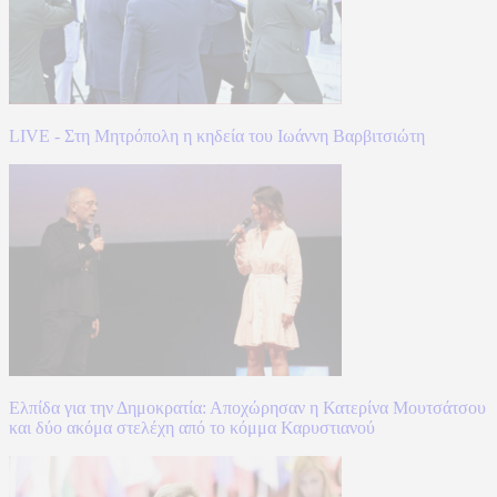
LIVE - Στη Μητρόπολη η κηδεία του Ιωάννη Βαρβιτσιώτη
Ελπίδα για την Δημοκρατία: Αποχώρησαν η Κατερίνα Μουτσάτσου
και δύο ακόμα στελέχη από το κόμμα Καρυστιανού