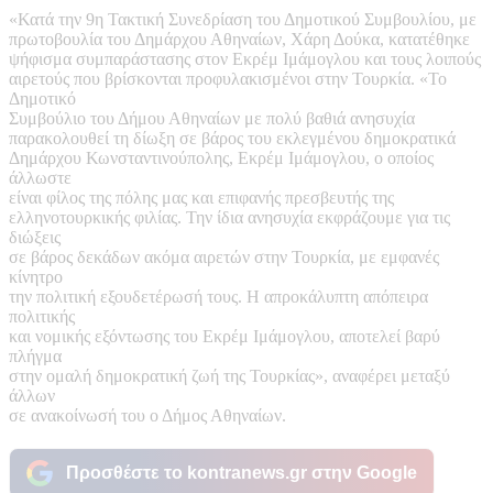
«Κατά την 9η Τακτική Συνεδρίαση του Δημοτικού Συμβουλίου, με
πρωτοβουλία του Δημάρχου Αθηναίων, Χάρη Δούκα, κατατέθηκε
ψήφισμα συμπαράστασης στον Εκρέμ Ιμάμογλου και τους λοιπούς
αιρετούς που βρίσκονται προφυλακισμένοι στην Τουρκία. «Το
Δημοτικό
Συμβούλιο του Δήμου Αθηναίων με πολύ βαθιά ανησυχία
παρακολουθεί τη δίωξη σε βάρος του εκλεγμένου δημοκρατικά
Δημάρχου Κωνσταντινούπολης, Εκρέμ Ιμάμογλου, ο οποίος
άλλωστε
είναι φίλος της πόλης μας και επιφανής πρεσβευτής της
ελληνοτουρκικής φιλίας. Την ίδια ανησυχία εκφράζουμε για τις
διώξεις
σε βάρος δεκάδων ακόμα αιρετών στην Τουρκία, με εμφανές
κίνητρο
την πολιτική εξουδετέρωσή τους. Η απροκάλυπτη απόπειρα
πολιτικής
και νομικής εξόντωσης του Εκρέμ Ιμάμογλου, αποτελεί βαρύ
πλήγμα
στην ομαλή δημοκρατική ζωή της Τουρκίας», αναφέρει μεταξύ
άλλων
σε ανακοίνωσή του ο Δήμος Αθηναίων.
Προσθέστε το kontranews.gr στην Google