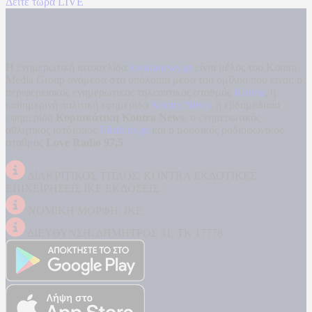
Δείτε τώρα LIVE
Η ενημερωτική ιστοσελίδα
kontranews.gr
είναι μέλος του Kontra
Media Group ανάμεσα στα υπόλοιπα μέσα του ομίλου που είναι: ο
περιφερειακός ενημερωτικός τηλεοπτικός σταθμός
Kontra
, η
καθημερινή πολιτική εφημερίδα
Kontra News
, η εβδομαδιαία
εφημερίδα
Κυριακάτικη Kontra News
, ο ενημερωτικός
αθλητικός ιστότοπος
Filathlos.gr
και ο μουσικός ραδιοφωνικός
σταθμός
Love Radio 97,5
.
ΔΙΑΚΡΙΤΙΚΟΣ ΤΙΤΛΟΣ: KONTRA ΕΚΔΟΤΙΚΕΣ
ΕΠΙΧΕΙΡΗΣΕΙΣ ΙΚΕ ΕΚΔΟΣΕΙΣ
ΝΟΜΙΚΗ ΜΟΡΦΗ: ΙΚΕ
ΔΙΕΥΘΥΝΣΗ: ΔΗΜΗΤΡΟΣ 31, ΤΚ 17778