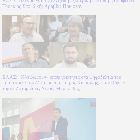
ΕΛΑΣ: Πλήγμα για την ελληνική εξωτερική πολιτική η συμφωνία
Τουρκίας-Σαουδικής Αραβίας-Πακιστάν
ΕΛΑΣ: «Κλειδώνουν» υποψηφιότητες στα ψηφοδέλτια του
κόμματος: Στην Α’ Πειραιά ο Πέτρος Κόκκαλης, στον Βόρειο
τομέα Ζαχαριάδης, Λινού, Μαυρουδής