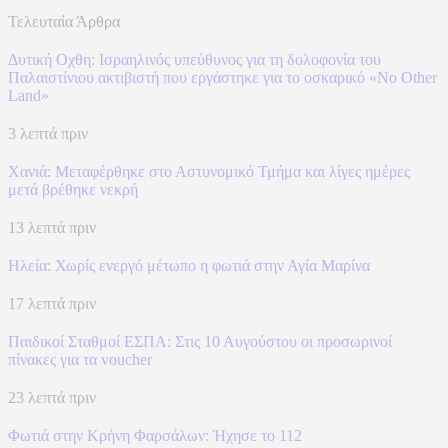
Τελευταία Άρθρα
Δυτική Οχθη: Ισραηλινός υπεύθυνος για τη δολοφονία του
Παλαιστίνιου ακτιβιστή που εργάστηκε για το οσκαρικό «No Other
Land»
3 λεπτά πριν
Χανιά: Mεταφέρθηκε στο Αστυνομικό Τμήμα και λίγες ημέρες
μετά βρέθηκε νεκρή
13 λεπτά πριν
Ηλεία: Χωρίς ενεργό μέτωπο η φωτιά στην Αγία Μαρίνα
17 λεπτά πριν
Παιδικοί Σταθμοί ΕΣΠΑ: Στις 10 Αυγούστου οι προσωρινοί
πίνακες για τα voucher
23 λεπτά πριν
Φωτιά στην Κρήνη Φαρσάλων: Ήχησε το 112