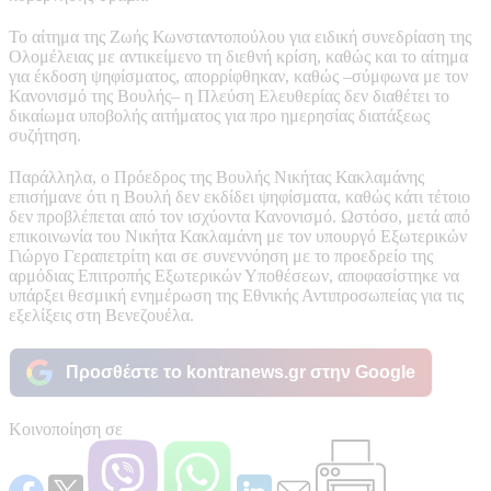
Το αίτημα της Ζωής Κωνσταντοπούλου για ειδική συνεδρίαση της
Ολομέλειας με αντικείμενο τη διεθνή κρίση, καθώς και το αίτημα
για έκδοση ψηφίσματος, απορρίφθηκαν, καθώς –σύμφωνα με τον
Κανονισμό της Βουλής– η Πλεύση Ελευθερίας δεν διαθέτει το
δικαίωμα υποβολής αιτήματος για προ ημερησίας διατάξεως
συζήτηση.
Παράλληλα, ο Πρόεδρος της Βουλής Νικήτας Κακλαμάνης
επισήμανε ότι η Βουλή δεν εκδίδει ψηφίσματα, καθώς κάτι τέτοιο
δεν προβλέπεται από τον ισχύοντα Κανονισμό. Ωστόσο, μετά από
επικοινωνία του Νικήτα Κακλαμάνη με τον υπουργό Εξωτερικών
Γιώργο Γεραπετρίτη και σε συνεννόηση με το προεδρείο της
αρμόδιας Επιτροπής Εξωτερικών Υποθέσεων, αποφασίστηκε να
υπάρξει θεσμική ενημέρωση της Εθνικής Αντιπροσωπείας για τις
εξελίξεις στη Βενεζουέλα.
Προσθέστε το kontranews.gr στην Google
Κοινοποίηση σε