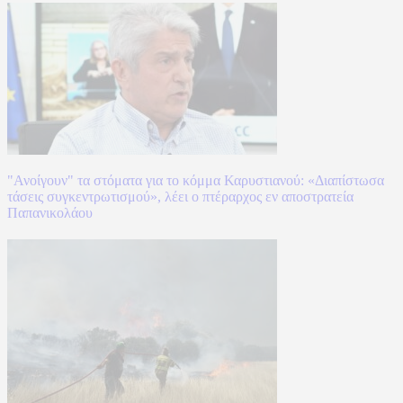
"Ανοίγουν" τα στόματα για το κόμμα Καρυστιανού: «Διαπίστωσα
τάσεις συγκεντρωτισμού», λέει ο πτέραρχος εν αποστρατεία
Παπανικολάου