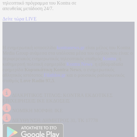
τηλεοπτικό πρόγραμμα του
Kontra
σε
απευθείας μετάδοση
24/7.
Δείτε τώρα LIVE
Η ενημερωτική ιστοσελίδα
kontranews.gr
είναι μέλος του Kontra
Media Group ανάμεσα στα υπόλοιπα μέσα του ομίλου που είναι: ο
περιφερειακός ενημερωτικός τηλεοπτικός σταθμός
Kontra
, η
καθημερινή πολιτική εφημερίδα
Kontra News
, η εβδομαδιαία
εφημερίδα
Κυριακάτικη Kontra News
, ο ενημερωτικός
αθλητικός ιστότοπος
Filathlos.gr
και ο μουσικός ραδιοφωνικός
σταθμός
Love Radio 97,5
.
ΔΙΑΚΡΙΤΙΚΟΣ ΤΙΤΛΟΣ: KONTRA ΕΚΔΟΤΙΚΕΣ
ΕΠΙΧΕΙΡΗΣΕΙΣ ΙΚΕ ΕΚΔΟΣΕΙΣ
ΝΟΜΙΚΗ ΜΟΡΦΗ: ΙΚΕ
ΔΙΕΥΘΥΝΣΗ: ΔΗΜΗΤΡΟΣ 31, ΤΚ 17778