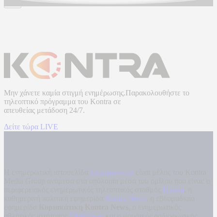
Μην χάνετε καμία στιγμή ενημέρωσης.Παρακολουθήστε το
τηλεοπτικό πρόγραμμα του
Kontra
σε
απευθείας μετάδοση
24/7.
Δείτε τώρα LIVE
Η ενημερωτική ιστοσελίδα
kontranews.gr
είναι μέλος του Kontra
Media Group ανάμεσα στα υπόλοιπα μέσα του ομίλου που είναι: ο
περιφερειακός ενημερωτικός τηλεοπτικός σταθμός
Kontra
, η
καθημερινή πολιτική εφημερίδα
Kontra News
, η εβδομαδιαία
εφημερίδα
Κυριακάτικη Kontra News
, ο ενημερωτικός
αθλητικός ιστότοπος
Filathlos.gr
και ο μουσικός ραδιοφωνικός