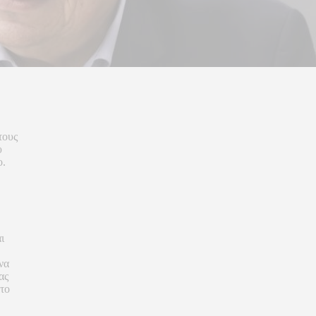
τους
υ
ο.
ι
να
ας
 το