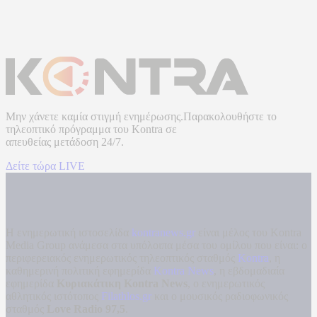
Μην χάνετε καμία στιγμή ενημέρωσης.Παρακολουθήστε το
τηλεοπτικό πρόγραμμα του
Kontra
σε
απευθείας μετάδοση
24/7.
Δείτε τώρα LIVE
Η ενημερωτική ιστοσελίδα
kontranews.gr
είναι μέλος του Kontra
Media Group ανάμεσα στα υπόλοιπα μέσα του ομίλου που είναι: ο
περιφερειακός ενημερωτικός τηλεοπτικός σταθμός
Kontra
, η
καθημερινή πολιτική εφημερίδα
Kontra News
, η εβδομαδιαία
εφημερίδα
Κυριακάτικη Kontra News
, ο ενημερωτικός
αθλητικός ιστότοπος
Filathlos.gr
και ο μουσικός ραδιοφωνικός
σταθμός
Love Radio 97,5
.