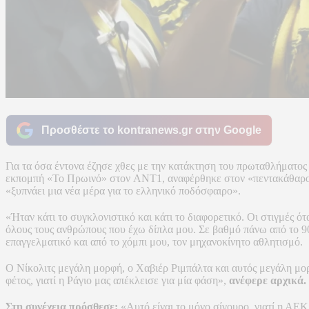
Προσθέστε το kontranews.gr στην Google
Για τα όσα έντονα έζησε χθες με την κατάκτηση του πρωταθλήματος
εκπομπή «Το Πρωινό» στον ANT1, αναφέρθηκε στον «πεντακάθαρο και
«ξυπνάει μια νέα μέρα για το ελληνικό ποδόσφαιρο».
«Ήταν κάτι το συγκλονιστικό και κάτι το διαφορετικό. Οι στιγμές ό
όλους τους ανθρώπους που έχω δίπλα μου. Σε βαθμό πάνω από το 90
επαγγελματικό και από το χόμπι μου, τον μηχανοκίνητο αθλητισμό.
Ο Νίκολιτς μεγάλη μορφή, ο Χαβιέρ Ριμπάλτα και αυτός μεγάλη μορφ
φέτος, γιατί η Ράγιο μας απέκλεισε για μία φάση»,
ανέφερε αρχικά.
Στη συνέχεια πρόσθεσε:
«Αυτό είναι το μόνο σίγουρο, γιατί η ΑΕΚ 