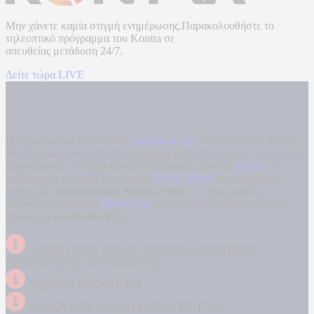
Μην χάνετε καμία στιγμή ενημέρωσης.Παρακολουθήστε το
τηλεοπτικό πρόγραμμα του
Kontra
σε
απευθείας μετάδοση
24/7.
Δείτε τώρα LIVE
Η ενημερωτική ιστοσελίδα
kontranews.gr
είναι μέλος του Kontra
Media Group ανάμεσα στα υπόλοιπα μέσα του ομίλου που είναι: ο
περιφερειακός ενημερωτικός τηλεοπτικός σταθμός
Kontra
, η
καθημερινή πολιτική εφημερίδα
Kontra News
, η εβδομαδιαία
εφημερίδα
Κυριακάτικη Kontra News
, ο ενημερωτικός
αθλητικός ιστότοπος
Filathlos.gr
και ο μουσικός ραδιοφωνικός
σταθμός
Love Radio 97,5
.
ΔΙΑΚΡΙΤΙΚΟΣ ΤΙΤΛΟΣ: KONTRA ΕΚΔΟΤΙΚΕΣ
ΕΠΙΧΕΙΡΗΣΕΙΣ ΙΚΕ ΕΚΔΟΣΕΙΣ
ΝΟΜΙΚΗ ΜΟΡΦΗ: ΙΚΕ
ΔΙΕΥΘΥΝΣΗ: ΔΗΜΗΤΡΟΣ 31, ΤΚ 17778