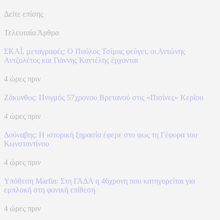
Δείτε επίσης
Τελευταία Άρθρα
ΣΚΑΪ, μεταγραφές: Ο Παύλος Τσίμας φεύγει, οι Αντώνης
Αντζολέτος και Γιάννης Καντέλης έρχονται
4 ώρες πριν
Ζάκυνθος: Πνιγμός 57χρονου Βρετανού στις «Πισίνες» Κερίου
4 ώρες πριν
Δούναβης: Η ιστορική ξηρασία έφερε στο φως τη Γέφυρα του
Κωνσταντίνου
4 ώρες πριν
Υπόθεση Marfin: Στη ΓΑΔΑ η 46χρονη που κατηγορείται για
εμπλοκή στη φονική επίθεση
4 ώρες πριν