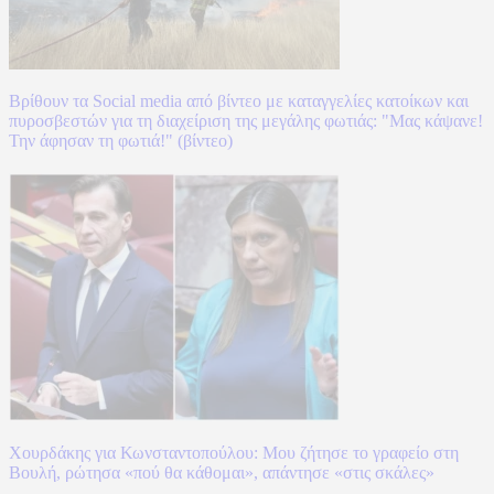
Βρίθουν τα Social media από βίντεο με καταγγελίες κατοίκων και
πυροσβεστών για τη διαχείριση της μεγάλης φωτιάς: "Μας κάψανε!
Την άφησαν τη φωτιά!" (βίντεο)
Χουρδάκης για Κωνσταντοπούλου: Μου ζήτησε το γραφείο στη
Βουλή, ρώτησα «πού θα κάθομαι», απάντησε «στις σκάλες»