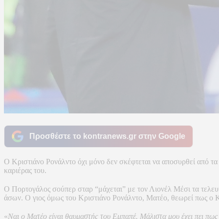
Προσθέστε το kontranews.gr στην Google
Ο Κριστιάνο Ρονάλντο όχι μόνο δεν σκέφτεται να αποσυρθεί από τα 
καριέρας του.
Ο Πορτογάλος σούπερ σταρ “μάχεται” με τον Λιονέλ Μέσι τα τελευτ
άσων. Ο γιος όμως του Κριστιάνο Ρονάλντο, Ματέο, θεωρεί πως ο Κ
«
Ναι ο Ματέο είναι θαυμαστής του Εμπαπέ. Μάλιστα μου έχει πει πως