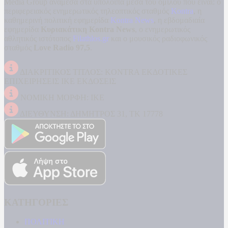
Media Group ανάμεσα στα υπόλοιπα μέσα του ομίλου που είναι: ο
περιφερειακός ενημερωτικός τηλεοπτικός σταθμός
Kontra
, η
καθημερινή πολιτική εφημερίδα
Kontra News
, η εβδομαδιαία
εφημερίδα
Κυριακάτικη Kontra News
, ο ενημερωτικός
αθλητικός ιστότοπος
Filathlos.gr
και ο μουσικός ραδιοφωνικός
σταθμός
Love Radio 97,5
.
ΔΙΑΚΡΙΤΙΚΟΣ ΤΙΤΛΟΣ: KONTRA ΕΚΔΟΤΙΚΕΣ
ΕΠΙΧΕΙΡΗΣΕΙΣ ΙΚΕ ΕΚΔΟΣΕΙΣ
ΝΟΜΙΚΗ ΜΟΡΦΗ: ΙΚΕ
ΔΙΕΥΘΥΝΣΗ: ΔΗΜΗΤΡΟΣ 31, ΤΚ 17778
ΚΑΤΗΓΟΡΙΕΣ
ΠΟΛΙΤΙΚΗ