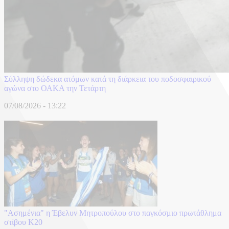
Σύλληψη δώδεκα ατόμων κατά τη διάρκεια του ποδοσφαιρικού
αγώνα στο ΟΑΚΑ την Τετάρτη
07/08/2026 - 13:22
"Ασημένια" η Έβελυν Μητροπούλου στο παγκόσμιο πρωτάθλημα
στίβου Κ20