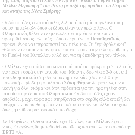
της 25ης Μαρτίου (17:00, ΕΡΤ3) στο “Κλειστό Γυμναστήριο
Μελίνα Μερκούρη” του Ρέντη μεταξύ της ομάδας του Πειραιά
και αυτής της Νέας Σμύρνης.
Οι δύο ομάδες είναι ισόπαλες 2-2 μετά από μία συγκλονιστική
σειρά ημιτελικών όπου οι έδρες είχαν τον πρώτο λόγο. Ο
Ολυμπιακός
θέλει να εκμεταλλευτεί την έδρα του και να
προκριθεί στους τελικούς – όπου περιμένει ο
Παναθηναϊκός
–
προκειμένου να υπερασπιστεί τον τίτλο του. Οι “ερυθρόλευκοι”
θέλουν να δώσουν απαντήσεις και να μπουν στην τελική ευθεία για
το Final-4 του Κυπέλλου αλλά και για τη διεκδίκηση του τίτλου.
Ο
Μίλων
έχει φτάσει πιο κοντά από ποτέ σε πρόκριση σε τελικούς
για πρώτη φορά στην ιστορία του. Μετά τις δύο νίκες 3-0 σετ επί
του
Ολυμπιακού
στη σειρά των ημιτελικών (συν το 3-0 την
κανονική περίοδο) η ομάδα του
Σάκη Ψάρρα
δείχνει πως είναι
ικανή για όλα, ακόμα και όταν πρόκειται για την πρώτη νίκη στην
ιστορία στην έδρα του
Ολυμπιακού
. Οι δύο ομάδες έχουν
αποδείξει μέχρι τώρα πως στηρίζονται στο σερβίς αλλά επειδή δεν
υπάρχει… αύριο θα πρέπει να επιστρατευτούν και άλλα στοιχεία
όπως η επίθεση και φυσικά η υποδοχή.
Σε 19 αγώνες ο
Ολυμπιακός
έχει 16 νίκες και ο
Μίλων
έχει 3
νίκες. Ο αγώνας θα μεταδοθεί απευθείας και αποκλειστικά από την
ΕΡΤ3
.//Α.