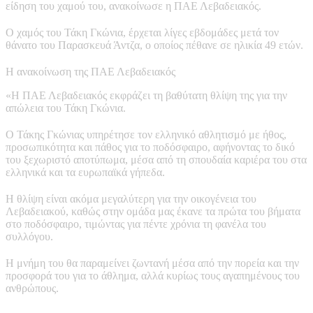
είδηση του χαμού του, ανακοίνωσε η ΠΑΕ Λεβαδειακός.
Ο χαμός του Τάκη Γκώνια, έρχεται λίγες εβδομάδες μετά τον
θάνατο του Παρασκευά Άντζα, ο οποίος πέθανε σε ηλικία 49 ετών.
Η ανακοίνωση της ΠΑΕ Λεβαδειακός
«Η ΠΑΕ Λεβαδειακός εκφράζει τη βαθύτατη θλίψη της για την
απώλεια του Τάκη Γκώνια.
Ο Τάκης Γκώνιας υπηρέτησε τον ελληνικό αθλητισμό με ήθος,
προσωπικότητα και πάθος για το ποδόσφαιρο, αφήνοντας το δικό
του ξεχωριστό αποτύπωμα, μέσα από τη σπουδαία καριέρα του στα
ελληνικά και τα ευρωπαϊκά γήπεδα.
Η θλίψη είναι ακόμα μεγαλύτερη για την οικογένεια του
Λεβαδειακού, καθώς στην ομάδα μας έκανε τα πρώτα του βήματα
στο ποδόσφαιρο, τιμώντας για πέντε χρόνια τη φανέλα του
συλλόγου.
Η μνήμη του θα παραμείνει ζωντανή μέσα από την πορεία και την
προσφορά του για το άθλημα, αλλά κυρίως τους αγαπημένους του
ανθρώπους.