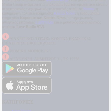
Media Group ανάμεσα στα υπόλοιπα μέσα του ομίλου που είναι: ο
περιφερειακός ενημερωτικός τηλεοπτικός σταθμός
Kontra
, η
καθημερινή πολιτική εφημερίδα
Kontra News
, η εβδομαδιαία
εφημερίδα
Κυριακάτικη Kontra News
, ο ενημερωτικός
αθλητικός ιστότοπος
Filathlos.gr
και ο μουσικός ραδιοφωνικός
σταθμός
Love Radio 97,5
.
ΔΙΑΚΡΙΤΙΚΟΣ ΤΙΤΛΟΣ: KONTRA ΕΚΔΟΤΙΚΕΣ
ΕΠΙΧΕΙΡΗΣΕΙΣ ΙΚΕ ΕΚΔΟΣΕΙΣ
ΝΟΜΙΚΗ ΜΟΡΦΗ: ΙΚΕ
ΔΙΕΥΘΥΝΣΗ: ΔΗΜΗΤΡΟΣ 31, ΤΚ 17778
ΚΑΤΗΓΟΡΙΕΣ