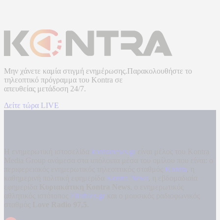
Μην χάνετε καμία στιγμή ενημέρωσης.Παρακολουθήστε το
τηλεοπτικό πρόγραμμα του
Kontra
σε
απευθείας μετάδοση
24/7.
Δείτε τώρα LIVE
Η ενημερωτική ιστοσελίδα
kontranews.gr
είναι μέλος του Kontra
Media Group ανάμεσα στα υπόλοιπα μέσα του ομίλου που είναι: ο
περιφερειακός ενημερωτικός τηλεοπτικός σταθμός
Kontra
, η
καθημερινή πολιτική εφημερίδα
Kontra News
, η εβδομαδιαία
εφημερίδα
Κυριακάτικη Kontra News
, ο ενημερωτικός
αθλητικός ιστότοπος
Filathlos.gr
και ο μουσικός ραδιοφωνικός
σταθμός
Love Radio 97,5
.