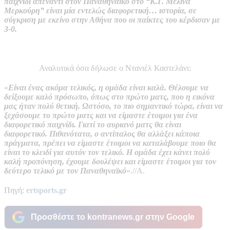
παιχνίδι απέναντι στον Παναθηναϊκό στο “Κ.Γ. Μελίνα
Μερκούρη” είναι μία εντελώς διαφορετική… ιστορία, σε
σύγκριση με εκείνο στην Αθήνα που οι παίκτες του κέρδισαν με
3-0.
Αναλυτικά όσα δήλωσε ο Ντανιέλ Καστελάνι:
«
Είναι ένας ακόμα τελικός, η ομάδα είναι καλά. Θέλουμε να
δείξουμε καλό πρόσωπο, όπως στο πρώτο ματς, που η εικόνα
μας ήταν πολύ θετική. Ωστόσο, το πιο σημαντικό τώρα, είναι να
ξεχάσουμε το πρώτο ματς και να είμαστε έτοιμοι για ένα
διαφορετικό παιχνίδι. Γιατί το αυριανό ματς θα είναι
διαφορετικό. Πιθανότατα, ο αντίπαλος θα αλλάξει κάποια
πράγματα, πρέπει να είμαστε έτοιμοι να καταλάβουμε ποιο θα
είναι το κλειδί για αυτόν τον τελικό. Η ομάδα έχει κάνει πολύ
καλή προπόνηση, έχουμε δουλέψει και είμαστε έτοιμοι για τον
δεύτερο τελικό με τον Παναθηναϊκό
».//Α.
Πηγή:
ertsports.gr
Προσθέστε το kontranews.gr στην Google