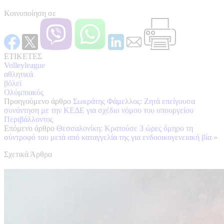
Κοινοποίηση σε
ΕΤΙΚΕΤΕΣ
Volleyleague
αθλητικά
βόλεϊ
Ολύμπιακός
Προηγούμενο άρθρο
Σωκράτης Φάμελλος: Ζητά επείγουσα
συνάντηση με την ΚΕΔΕ για σχέδιο νόμου του υπουργείου
Περιβάλλοντος
Επόμενο άρθρο
Θεσσαλονίκη: Κρατούσε 3 ώρες όμηρο τη
σύντροφό του μετά από καταγγελία της για ενδοοικογενειακή βία
»
Σχετικά Άρθρα