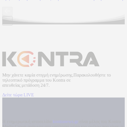
Μην χάνετε καμία στιγμή ενημέρωσης.Παρακολουθήστε το
τηλεοπτικό πρόγραμμα του
Kontra
σε
απευθείας μετάδοση
24/7.
Δείτε τώρα LIVE
Η ενημερωτική ιστοσελίδα
kontranews.gr
είναι μέλος του Kontra
Media Group ανάμεσα στα υπόλοιπα μέσα του ομίλου που είναι: ο