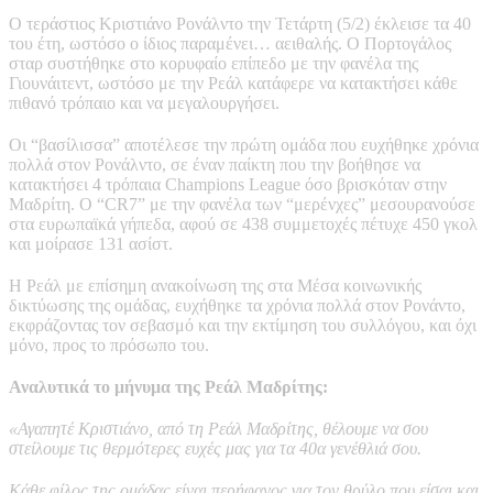
Ο τεράστιος Κριστιάνο Ρονάλντο την Τετάρτη (5/2) έκλεισε τα 40
του έτη, ωστόσο ο ίδιος παραμένει… αειθαλής. Ο Πορτογάλος
σταρ συστήθηκε στο κορυφαίο επίπεδο με την φανέλα της
Γιουνάιτεντ, ωστόσο με την Ρεάλ κατάφερε να κατακτήσει κάθε
πιθανό τρόπαιο και να μεγαλουργήσει.
Οι “βασίλισσα” αποτέλεσε την πρώτη ομάδα που ευχήθηκε χρόνια
πολλά στον Ρονάλντο, σε έναν παίκτη που την βοήθησε να
κατακτήσει 4 τρόπαια Champions League όσο βρισκόταν στην
Μαδρίτη. Ο “CR7” με την φανέλα των “μερένχες” μεσουρανούσε
στα ευρωπαϊκά γήπεδα, αφού σε 438 συμμετοχές πέτυχε 450 γκολ
και μοίρασε 131 ασίστ.
Η Ρεάλ με επίσημη ανακοίνωση της στα Μέσα κοινωνικής
δικτύωσης της ομάδας, ευχήθηκε τα χρόνια πολλά στον Ρονάντο,
εκφράζοντας τον σεβασμό και την εκτίμηση του συλλόγου, και όχι
μόνο, προς το πρόσωπο του.
Αναλυτικά το μήνυμα της Ρεάλ Μαδρίτης:
«Αγαπητέ Κριστιάνο, από τη Ρεάλ Μαδρίτης, θέλουμε να σου
στείλουμε τις θερμότερες ευχές μας για τα 40α γενέθλιά σου.
Κάθε φίλος της ομάδας είναι περήφανος για τον θρύλο που είσαι και