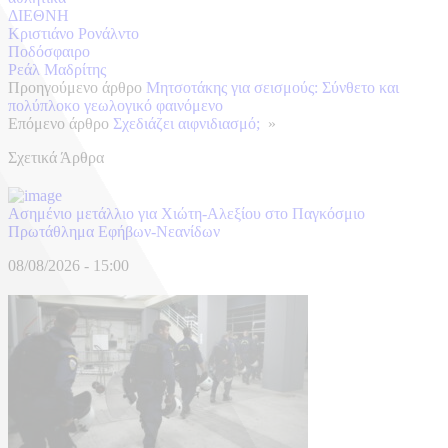
ΔΙΕΘΝΗ
Κριστιάνο Ρονάλντο
Ποδόσφαιρο
Ρεάλ Μαδρίτης
Προηγούμενο άρθρο
Μητσοτάκης για σεισμούς: Σύνθετο και
πολύπλοκο γεωλογικό φαινόμενο
Επόμενο άρθρο
Σχεδιάζει αιφνιδιασμό;
»
Σχετικά Άρθρα
Ασημένιο μετάλλιο για Χιώτη-Αλεξίου στο Παγκόσμιο
Πρωτάθλημα Εφήβων-Νεανίδων
08/08/2026 - 15:00