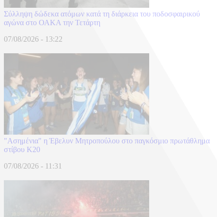
Σύλληψη δώδεκα ατόμων κατά τη διάρκεια του ποδοσφαιρικού
αγώνα στο ΟΑΚΑ την Τετάρτη
07/08/2026 - 13:22
"Ασημένια" η Έβελυν Μητροπούλου στο παγκόσμιο πρωτάθλημα
στίβου Κ20
07/08/2026 - 11:31