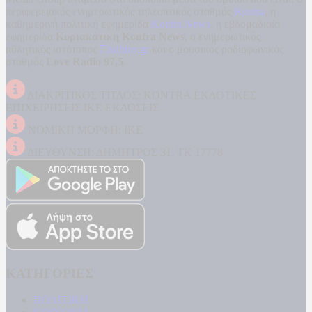
περιφερειακός ενημερωτικός τηλεοπτικός σταθμός
Kontra
, η
καθημερινή πολιτική εφημερίδα
Kontra News
, η εβδομαδιαία
εφημερίδα
Κυριακάτικη Kontra News
, ο ενημερωτικός
αθλητικός ιστότοπος
Filathlos.gr
και ο μουσικός ραδιοφωνικός
σταθμός
Love Radio 97,5
.
ΔΙΑΚΡΙΤΙΚΟΣ ΤΙΤΛΟΣ: KONTRA ΕΚΔΟΤΙΚΕΣ
ΕΠΙΧΕΙΡΗΣΕΙΣ ΙΚΕ ΕΚΔΟΣΕΙΣ
ΝΟΜΙΚΗ ΜΟΡΦΗ: ΙΚΕ
ΔΙΕΥΘΥΝΣΗ: ΔΗΜΗΤΡΟΣ 31, ΤΚ 17778
ΚΑΤΗΓΟΡΙΕΣ
ΠΟΛΙΤΙΚΗ