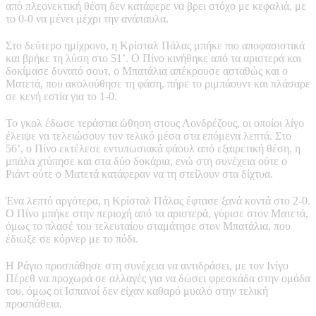
από πλεονεκτική θέση δεν κατάφερε να βρει στόχο με κεφαλιά, με
το 0-0 να μένει μέχρι την ανάπαυλα.
Στο δεύτερο ημίχρονο, η Κρίσταλ Πάλας μπήκε πιο αποφασιστικά
και βρήκε τη λύση στο 51’. Ο Πίνο κινήθηκε από τα αριστερά και
δοκίμασε δυνατό σουτ, ο Μπατάλια απέκρουσε ασταθώς και ο
Ματετά, που ακολούθησε τη φάση, πήρε το ριμπάουντ και πλάσαρε
σε κενή εστία για το 1-0.
Το γκολ έδωσε τεράστια ώθηση στους Λονδρέζους, οι οποίοι λίγο
έλειψε να τελειώσουν τον τελικό μέσα στα επόμενα λεπτά. Στο
56’, ο Πίνο εκτέλεσε εντυπωσιακά φάουλ από εξαιρετική θέση, η
μπάλα χτύπησε και στα δύο δοκάρια, ενώ στη συνέχεια ούτε ο
Ριάντ ούτε ο Ματετά κατάφεραν να τη στείλουν στα δίχτυα.
Ένα λεπτό αργότερα, η Κρίσταλ Πάλας έφτασε ξανά κοντά στο 2-0.
Ο Πίνο μπήκε στην περιοχή από τα αριστερά, γύρισε στον Ματετά,
όμως το πλασέ του τελευταίου σταμάτησε στον Μπατάλια, που
έδιωξε σε κόρνερ με το πόδι.
Η Ράγιο προσπάθησε στη συνέχεια να αντιδράσει, με τον Ινίγο
Πέρεθ να προχωρά σε αλλαγές για να δώσει φρεσκάδα στην ομάδα
του, όμως οι Ισπανοί δεν είχαν καθαρό μυαλό στην τελική
προσπάθεια.