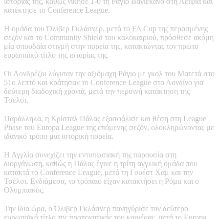
ιστορίας της, καθώς νίκησε 1-0 τη Ράγιο Βαγιεκάνο στη Λειψία και
κατέκτησε το Conference League.
Η ομάδα του Όλιβερ Γκλάσνερ, μετά το FA Cup της περασμένης
σεζόν και το Community Shield του καλοκαιριού, πρόσθεσε ακόμη
μία σπουδαία στιγμή στην πορεία της, κατακτώντας τον πρώτο
ευρωπαϊκό τίτλο της ιστορίας της.
Οι Λονδρέζοι λύγισαν την αξιόμαχη Ράγιο με γκολ του Ματετά στο
51ο λεπτό και κράτησαν το Conference League στο Λονδίνο για
δεύτερη διαδοχική χρονιά, μετά την περσινή κατάκτηση της
Τσέλσι.
Παράλληλα, η Κρίσταλ Πάλας εξασφάλισε και θέση στη League
Phase του Europa League της επόμενης σεζόν, ολοκληρώνοντας με
ιδανικό τρόπο μια ιστορική πορεία.
Η Αγγλία συνεχίζει την εντυπωσιακή της παρουσία στη
διοργάνωση, καθώς η Πάλας έγινε η τρίτη αγγλική ομάδα που
κατακτά το Conference League, μετά τη Γουέστ Χαμ και την
Τσέλσι. Ενδιάμεσα, το τρόπαιο είχαν κατακτήσει η Ρόμα και ο
Ολυμπιακός.
Την ίδια ώρα, ο Όλιβερ Γκλάσνερ πανηγύρισε τον δεύτερο
ευρωπαϊκό τίτλο της προπονητικής του καριέρας, μετά το Europa