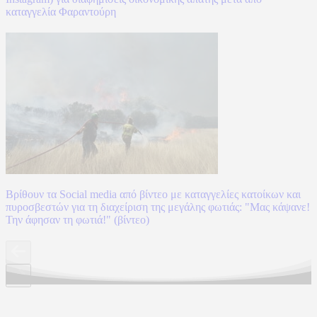
καταγγελία Φαραντούρη
Βρίθουν τα Social media από βίντεο με καταγγελίες κατοίκων και
πυροσβεστών για τη διαχείριση της μεγάλης φωτιάς: "Μας κάψανε!
Την άφησαν τη φωτιά!" (βίντεο)