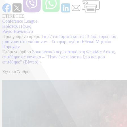
ΕΤΙΚΕΤΕΣ
Conference League
Κρίσταλ Πάλας
Ράγιο Βαγιεκάνο
Προηγούμενο άρθρο
Τα 27 επιδόματα και τα 13 δισ. ευρώ που
μπαίνουν στο «κόσκινο» – Σε εφαρμογή το Εθνικό Μητρώο
Παροχών
Επόμενο άρθρο
Σοκαριστικό περιστατικό στη Φωκίδα: Λύκος
επιτέθηκε σε γυναίκα – “Ήταν ένα τεράστιο ζώο και μου
επιτέθηκε” (Βίντεο)
»
Σχετικά Άρθρα