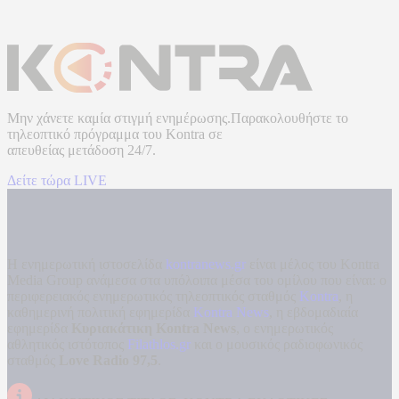
Μην χάνετε καμία στιγμή ενημέρωσης.Παρακολουθήστε το
τηλεοπτικό πρόγραμμα του
Kontra
σε
απευθείας μετάδοση
24/7.
Δείτε τώρα LIVE
Η ενημερωτική ιστοσελίδα
kontranews.gr
είναι μέλος του Kontra
Media Group ανάμεσα στα υπόλοιπα μέσα του ομίλου που είναι: ο
περιφερειακός ενημερωτικός τηλεοπτικός σταθμός
Kontra
, η
καθημερινή πολιτική εφημερίδα
Kontra News
, η εβδομαδιαία
εφημερίδα
Κυριακάτικη Kontra News
, ο ενημερωτικός
αθλητικός ιστότοπος
Filathlos.gr
και ο μουσικός ραδιοφωνικός
σταθμός
Love Radio 97,5
.