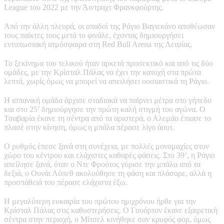
League του 2022 με την Άιντραχτ Φρανκφούρτης.
Από την άλλη πλευρά, οι οπαδοί της Ράγιο Βαγιεκάνο αποθέωσαν
τους παίκτες τους μετά το φινάλε, έχοντας δημιουργήσει
εντυπωσιακή ατμόσφαιρα στη Red Bull Arena της Λειψίας.
Το ξεκίνημα του τελικού ήταν αρκετά προσεκτικό και από τις δύο
ομάδες, με την Κρίσταλ Πάλας να έχει την κατοχή στα πρώτα
λεπτά, χωρίς όμως να μπορεί να απειλήσει ουσιαστικά τη Ράγιο.
Η ισπανική ομάδα άρχισε σταδιακά να παίρνει μέτρα στο γήπεδο
και στο 25’ δημιούργησε την πρώτη καλή στιγμή του αγώνα. Ο
Τσαβαρία έκανε τη σέντρα από τα αριστερά, ο Αλεμάο έπιασε το
πλασέ στην κίνηση, όμως η μπάλα πέρασε λίγο άουτ.
Ο ρυθμός έπεσε ξανά στη συνέχεια, με πολλές μονομαχίες στον
χώρο του κέντρου και ελάχιστες καθαρές φάσεις. Στο 39’, η Ράγιο
απείλησε ξανά, όταν ο Ντε Φρούτος γύρισε την μπάλα από τα
δεξιά, ο Ουνάι Λόπεθ ακολούθησε τη φάση και πλάσαρε, αλλά η
προσπάθειά του πέρασε ελάχιστα έξω.
Η μεγαλύτερη ευκαιρία του πρώτου ημιχρόνου ήρθε για την
Κρίσταλ Πάλας στις καθυστερήσεις. Ο Γουόρτον έκανε εξαιρετική
σέντρα στην περιοχή, ο Μίτσελ κινήθηκε σαν κρυφός φορ, όμως