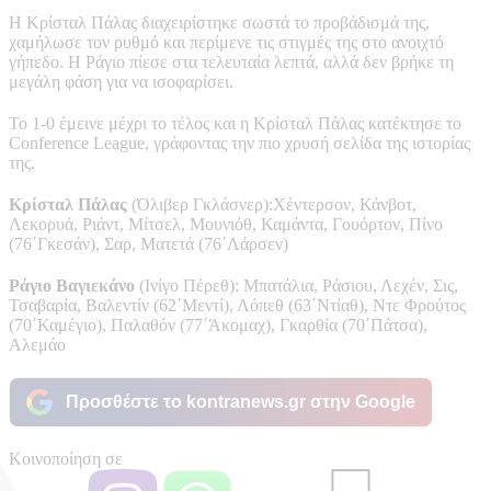
Η Κρίσταλ Πάλας διαχειρίστηκε σωστά το προβάδισμά της,
χαμήλωσε τον ρυθμό και περίμενε τις στιγμές της στο ανοιχτό
γήπεδο. Η Ράγιο πίεσε στα τελευταία λεπτά, αλλά δεν βρήκε τη
μεγάλη φάση για να ισοφαρίσει.
Το 1-0 έμεινε μέχρι το τέλος και η Κρίσταλ Πάλας κατέκτησε το
Conference League, γράφοντας την πιο χρυσή σελίδα της ιστορίας
της.
Κρίσταλ Πάλας
(Όλιβερ Γκλάσνερ):Χέντερσον, Κάνβοτ,
Λεκορυά, Ριάντ, Μίτσελ, Μουνιόθ, Καμάντα, Γουόρτον, Πίνο
(76΄Γκεσάν), Σαρ, Ματετά (76΄Λάρσεν)
Ράγιο Βαγιεκάνο
(Ινίγο Πέρεθ): Μπατάλια, Ράσιου, Λεχέν, Σις,
Τσαβαρία, Βαλεντίν (62΄Μεντί), Λόπεθ (63΄Ντίαθ), Ντε Φρούτος
(70΄Καμέγιο), Παλαθόν (77΄Άκομαχ), Γκαρθία (70΄Πάτσα),
Αλεμάο
Προσθέστε το kontranews.gr στην Google
Κοινοποίηση σε