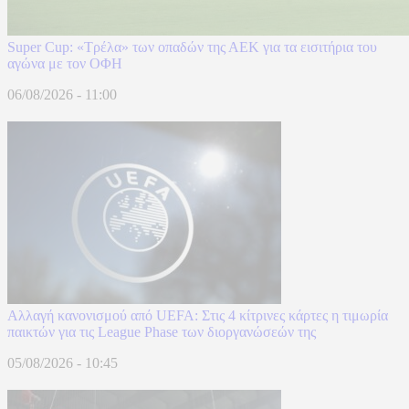
Super Cup: «Τρέλα» των οπαδών της ΑΕΚ για τα εισιτήρια του
αγώνα με τον ΟΦΗ
06/08/2026 - 11:00
Αλλαγή κανονισμού από UEFA: Στις 4 κίτρινες κάρτες η τιμωρία
παικτών για τις League Phase των διοργανώσεών της
05/08/2026 - 10:45