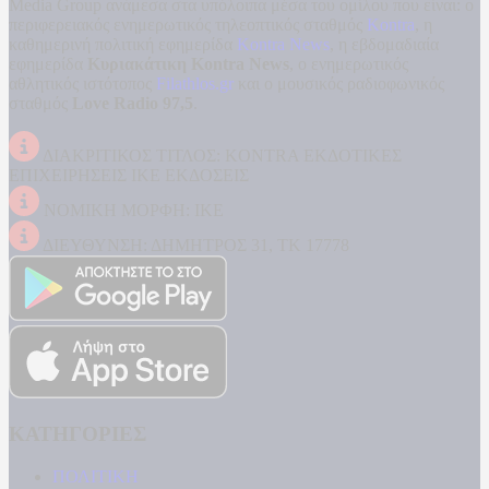
Media Group ανάμεσα στα υπόλοιπα μέσα του ομίλου που είναι: ο
περιφερειακός ενημερωτικός τηλεοπτικός σταθμός
Kontra
, η
καθημερινή πολιτική εφημερίδα
Kontra News
, η εβδομαδιαία
εφημερίδα
Κυριακάτικη Kontra News
, ο ενημερωτικός
αθλητικός ιστότοπος
Filathlos.gr
και ο μουσικός ραδιοφωνικός
σταθμός
Love Radio 97,5
.
ΔΙΑΚΡΙΤΙΚΟΣ ΤΙΤΛΟΣ: KONTRA ΕΚΔΟΤΙΚΕΣ
ΕΠΙΧΕΙΡΗΣΕΙΣ ΙΚΕ ΕΚΔΟΣΕΙΣ
ΝΟΜΙΚΗ ΜΟΡΦΗ: ΙΚΕ
ΔΙΕΥΘΥΝΣΗ: ΔΗΜΗΤΡΟΣ 31, ΤΚ 17778
ΚΑΤΗΓΟΡΙΕΣ
ΠΟΛΙΤΙΚΗ