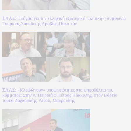
ΕΛΑΣ: Πλήγμα για την ελληνική εξωτερική πολιτική η συμφωνία
Τουρκίας-Σαουδικής Αραβίας-Πακιστάν
ΕΛΑΣ: «Κλειδώνουν» υποψηφιότητες στα ψηφοδέλτια του
κόμματος: Στην Α’ Πειραιά ο Πέτρος Κόκκαλης, στον Βόρειο
τομέα Ζαχαριάδης, Λινού, Μαυρουδής