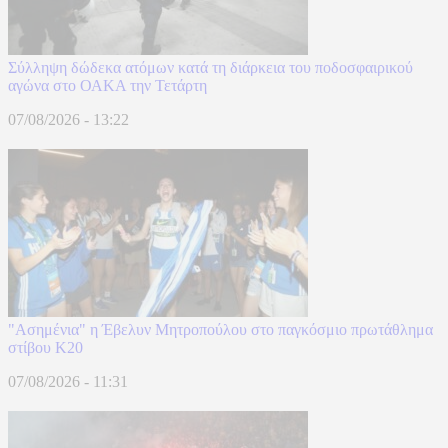
Σύλληψη δώδεκα ατόμων κατά τη διάρκεια του ποδοσφαιρικού
αγώνα στο ΟΑΚΑ την Τετάρτη
07/08/2026 - 13:22
"Ασημένια" η Έβελυν Μητροπούλου στο παγκόσμιο πρωτάθλημα
στίβου Κ20
07/08/2026 - 11:31