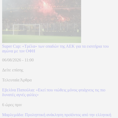
Super Cup: «Τρέλα» των οπαδών της ΑΕΚ για τα εισιτήρια του
αγώνα με τον ΟΦΗ
06/08/2026 - 11:00
Δείτε επίσης
Τελευταία Άρθρα
Εβελίνα Παπούλια: «Εκεί που νιώθεις μόνος φτιάχνεις τις πιο
δυνατές αγνές φιλίες»
6 ώρες πριν
Μαρλεμάδα: Προληπτική ανάκληση προϊόντος από την ελληνική