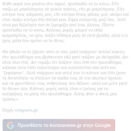
Κάθε φορά που μπαίνω στο παρκέ, προσπαθώ να το κάνω. Είτε
παίζω με μεγαλύτερους σε ηλικία παίκτες, είτε με μικρότερους. Είτε
κόντρα τους αδερφούς μου, είτε κόντρα στους φίλους μου, ακόμα και
όταν παίζω κόντρα στη σύζυγό μου. Είμαι ειλικρινής μαζί σας. Αυτό
είναι μια δεξιότητα που σε ξεχωρίζει από τους άλλους. Πάντα
προσπαθώ να το κάνω. Κάποιες φορές μπορεί να είσαι
κουρασμένος, να έχεις παίξει τέσσερα ματς σε επτά βράδια, αλλά ό,τι
έχεις μέσα σου πρέπει να το δίνεις.
Θα ήθελα να το ξέρουν αυτό οι νέοι, γιατί υπάρχουν πολλοί παίκτες
στο πρωτάθλημα που βρίσκονται εδώ γιατί παίζουν με σκληράδα. Δεν
είναι όλοι έτσι. Δεν νομίζω ότι παίζουν όλοι έτσι στο πρωτάθλημα,
κάποιοι είναι τόσο ταλαντούχοι που καλύπτονται από αυτό και
‘ξεφεύγουν’. Αλλά υπάρχουν και αυτοί που το κάνουν και έτσι έχουν
τη δυνατότητα να στείλουν τα παιδιά τους σε ένα ιδιωτικό σχολείο
και να φροντίσουν τους ανθρώπους που θέλουν, απλά και μόνο γιατί
τα δίνουν όλα. Κάποιες φορές αυτός είναι ο τρόπος για να
καταφέρεις να μπεις στο πρωτάθλημα. Αυτός ήταν ο δικός μου
τρόπος
».
Πηγή:
ertsports.gr
Προσθέστε το kontranews.gr στην Google