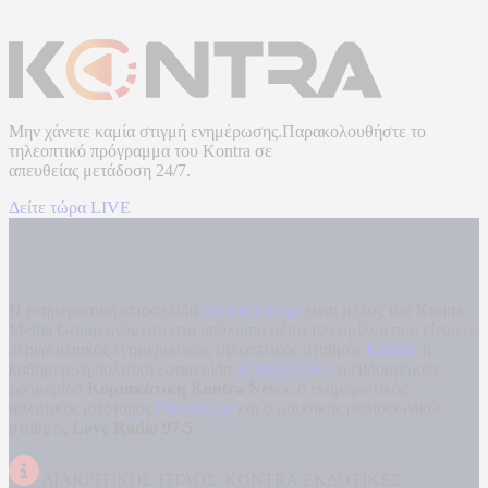
Μην χάνετε καμία στιγμή ενημέρωσης.Παρακολουθήστε το
τηλεοπτικό πρόγραμμα του
Kontra
σε
απευθείας μετάδοση
24/7.
Δείτε τώρα LIVE
Η ενημερωτική ιστοσελίδα
kontranews.gr
είναι μέλος του Kontra
Media Group ανάμεσα στα υπόλοιπα μέσα του ομίλου που είναι: ο
περιφερειακός ενημερωτικός τηλεοπτικός σταθμός
Kontra
, η
καθημερινή πολιτική εφημερίδα
Kontra News
, η εβδομαδιαία
εφημερίδα
Κυριακάτικη Kontra News
, ο ενημερωτικός
αθλητικός ιστότοπος
Filathlos.gr
και ο μουσικός ραδιοφωνικός
σταθμός
Love Radio 97,5
.
ΔΙΑΚΡΙΤΙΚΟΣ ΤΙΤΛΟΣ: KONTRA ΕΚΔΟΤΙΚΕΣ