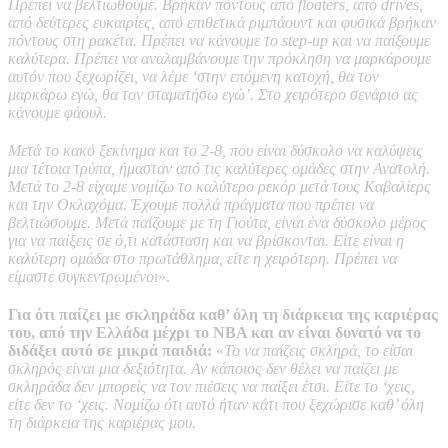
Πρέπει να βελτιωθούμε. Βρήκαν πόντους από floaters, από drives,
από δεύτερες ευκαιρίες, από επιθετικά ριμπάουντ και φυσικά βρήκαν
πόντους στη ρακέτα. Πρέπει να κάνουμε το step-up και να παίξουμε
καλύτερα. Πρέπει να αναλαμβάνουμε την πρόκληση να μαρκάρουμε
αυτόν που ξεχωρίζει, να λέμε ‘στην επόμενη κατοχή, θα τον
μαρκάρω εγώ, θα τον σταματήσω εγώ’. Στο χειρότερο σενάριο ας
κάνουμε φάουλ.
Μετά το κακό ξεκίνημα και το 2-8, που είναι δύσκολο να καλύψεις
μια τέτοια τρύπα, ήμασταν από τις καλύτερες ομάδες στην Ανατολή.
Μετά το 2-8 είχαμε νομίζω το καλύτερο ρεκόρ μετά τους Καβαλίερς
και την Οκλαχόμα. Έχουμε πολλά πράγματα που πρέπει να
βελτιώσουμε. Μετά παίζουμε με τη Γιούτα, είναι ένα δύσκολο μέρος
για να παίξεις σε ό,τι κατάσταση και να βρίσκονται. Είτε είναι η
καλύτερη ομάδα στο πρωτάθλημα, είτε η χειρότερη. Πρέπει να
είμαστε συγκεντρωμένοι
».
Για ότι παίζει με σκληράδα καθ’ όλη τη διάρκεια της καριέρας
του, από την Ελλάδα μέχρι το NBA και αν είναι δυνατό να το
διδάξει αυτό σε μικρά παιδιά:
«
Το να παίζεις σκληρά, το είσαι
σκληρός είναι μια δεξιότητα. Αν κάποιος δεν θέλει να παίζει με
σκληράδα δεν μπορείς να τον πιέσεις να παίξει έτσι. Είτε το ‘χεις,
είτε δεν το ‘χεις. Νομίζω ότι αυτό ήταν κάτι που ξεχώρισε καθ’ όλη
τη διάρκεια της καριέρας μου.