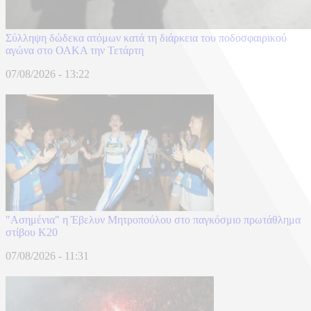
Σύλληψη δώδεκα ατόμων κατά τη διάρκεια του ποδοσφαιρικού
αγώνα στο ΟΑΚΑ την Τετάρτη
07/08/2026 - 13:22
"Ασημένια" η Έβελυν Μητροπούλου στο παγκόσμιο πρωτάθλημα
στίβου Κ20
07/08/2026 - 11:31