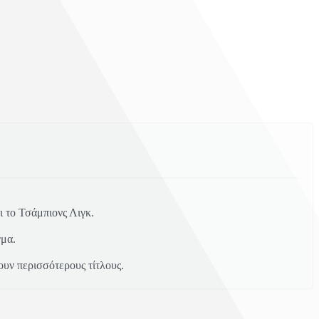
ρι το Τσάμπιονς Λιγκ.
γμα.
ουν περισσότερους τίτλους.