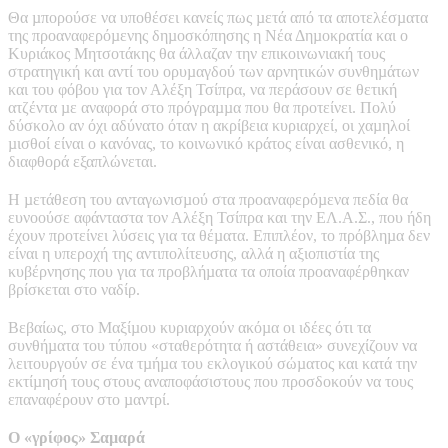
Θα µπορούσε να υποθέσει κανείς πως µετά από τα αποτελέσµατα
της προαναφερόµενης δηµοσκόπησης η Νέα Δηµοκρατία και ο
Κυριάκος Μητσοτάκης θα άλλαζαν την επικοινωνιακή τους
στρατηγική και αντί του ορυµαγδού των αρνητικών συνθηµάτων
και του φόβου για τον Αλέξη Τσίπρα, να περάσουν σε θετική
ατζέντα µε αναφορά στο πρόγραµµα που θα προτείνει. Πολύ
δύσκολο αν όχι αδύνατο όταν η ακρίβεια κυριαρχεί, οι χαµηλοί
µισθοί είναι ο κανόνας, το κοινωνικό κράτος είναι ασθενικό, η
διαφθορά εξαπλώνεται.
Η µετάθεση του ανταγωνισµού στα προαναφερόµενα πεδία θα
ευνοούσε αφάνταστα τον Αλέξη Τσίπρα και την ΕΛ.Α.Σ., που ήδη
έχουν προτείνει λύσεις για τα θέµατα. Επιπλέον, το πρόβληµα δεν
είναι η υπεροχή της αντιπολίτευσης, αλλά η αξιοπιστία της
κυβέρνησης που για τα προβλήµατα τα οποία προαναφέρθηκαν
βρίσκεται στο ναδίρ.
Βεβαίως, στο Μαξίµου κυριαρχούν ακόµα οι ιδέες ότι τα
συνθήµατα του τύπου «σταθερότητα ή αστάθεια» συνεχίζουν να
λειτουργούν σε ένα τµήµα του εκλογικού σώµατος και κατά την
εκτίµησή τους στους αναποφάσιστους που προσδοκούν να τους
επαναφέρουν στο µαντρί.
Ο «γρίφος» Σαµαρά