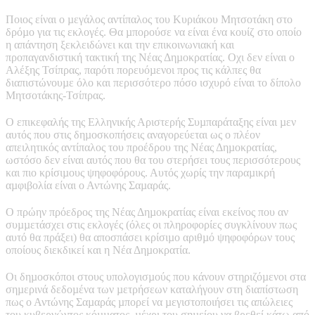
Ποιος είναι ο µεγάλος αντίπαλος του Κυριάκου Μητσοτάκη στο
δρόµο για τις εκλογές. Θα µπορούσε να είναι ένα κουίζ στο οποίο
η απάντηση ξεκλειδώνει και την επικοινωνιακή και
προπαγανδιστική τακτική της Νέας Δηµοκρατίας. Οχι δεν είναι ο
Αλέξης Τσίπρας, παρότι πορευόµενοι προς τις κάλπες θα
διαπιστώνουµε όλο και περισσότερο πόσο ισχυρό είναι το δίπολο
Μητσοτάκης-Τσίπρας.
Ο επικεφαλής της Ελληνικής Αριστερής Συµπαράταξης είναι µεν
αυτός που στις δηµοσκοπήσεις αναγορεύεται ως ο πλέον
απειλητικός αντίπαλος του προέδρου της Νέας Δηµοκρατίας,
ωστόσο δεν είναι αυτός που θα του στερήσει τους περισσότερους
και πιο κρίσιµους ψηφοφόρους. Αυτός χωρίς την παραµικρή
αµφιβολία είναι ο Αντώνης Σαµαράς.
Ο πρώην πρόεδρος της Νέας Δηµοκρατίας είναι εκείνος που αν
συµµετάσχει στις εκλογές (όλες οι πληροφορίες συγκλίνουν πως
αυτό θα πράξει) θα αποσπάσει κρίσιµο αριθµό ψηφοφόρων τους
οποίους διεκδικεί και η Νέα Δηµοκρατία.
Οι δηµοσκόποι στους υπολογισµούς που κάνουν στηριζόµενοι στα
σηµερινά δεδοµένα των µετρήσεων καταλήγουν στη διαπίστωση
πως ο Αντώνης Σαµαράς µπορεί να µεγιστοποιήσει τις απώλειες
του κυβερνώντος κόµµατος, µέχρι του σηµείου να βρεθεί κάτω από