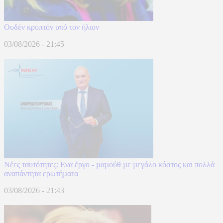
Ουδέν κρυπτόν υπό τον ήλιον
03/08/2026 - 21:45
Νέες ταυτότητες: Ενα έργο - µαµούθ µε µεγάλο κόστος και πολλά
αναπάντητα ερωτήµατα
03/08/2026 - 21:43