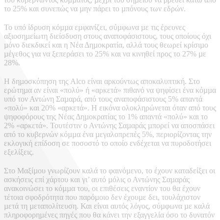
το 25% και συνεπώς να µην πάρει το µπόνους των εδρών.
Το υπό ίδρυση κόµµα εµφανίζει, σύµφωνα µε τις έρευνες
αξιοσηµείωτη διείσδυση στους αναποφάσιστους, τους οποίους όχι
µόνο διεκδικεί και η Νέα Δηµοκρατία, αλλά τους θεωρεί κρίσιµο
µέγεθος για να ξεπεράσει το 25% και να κινηθεί προς το 27% µε
28%.
Η δηµοσκόπηση της Alco είναι αρκούντως αποκαλυπτική. Στο
ερώτηµα αν είναι «πολύ» ή «αρκετά» πιθανό να ψηφίσει ένα κόµµα
υπό τον Αντώνη Σαµαρά, από τους αναποφάσιστους 5% απαντά
«πολύ» και 20% «αρκετά». Η εικόνα ολοκληρώνεται όταν από τους
ψηφοφόρους της Νέας Δηµοκρατίας το 1% απαντά «πολύ» και το
2% «αρκετά». Τουτέστιν ο Αντώνης Σαµαράς µπορεί να αποσπάσει
από το κυβερνών κόµµα ένα µεγαλοπρεπές 5%, περιορίζοντας την
εκλογική επίδοση σε ποσοστό το οποίο ενδέχεται να πυροδοτήσει
εξελίξεις.
Στο Μαξίµου γνωρίζουν καλά το φαινόµενο, το έχουν καταδείξει οι
ασκήσεις επί χάρτου και γι’ αυτό µόλις ο Αντώνης Σαµαράς
ανακοινώσει το κόµµα του, οι επιθέσεις εναντίον του θα έχουν
τέτοια σφοδρότητα που παρόµοιο δεν έχουµε δει, τουλάχιστον
µετά τη µεταπολίτευση. Και είναι αυτός λόγος, σύµφωνα µε καλά
πληροφορηµένες πηγές που θα κάνει την εξαγγελία όσο το δυνατόν