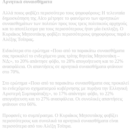
Αρνητικά συναισθήµατα
Αλλά ποιος φοβίζει περισσότερο τους ψηφοφόρους; Η τελευταία
δηµοσκόπηση της Alco µέτρησε το φαινόµενο των αρνητικών
συναισθηµάτων των πολιτών προς τους τρεις πολιτικούς αρχηγούς
και το αποτέλεσµα για τους περισσότερους ήταν µία έκπληξη. Ο
Κυριάκος Μητσοτάκης φοβίζει περισσότερους ψηφοφόρους παρά ο
Αλέξης Τσίπρας.
Ειδικότερα στο ερώτηµα «Ποιο από τα παρακάτω συναισθήµατα
σας προκαλεί το ενδεχόµενο µιας τρίτης θητείας Μητσοτάκη –
ΝΔ;», το 20% απάντησε φόβο, το 28% απογοήτευση και το 22%
ανασφάλεια. Οι απαντήσεις σε αρνητικά συναισθήµατα φτάνουν
στο 70%.
Στο ερώτηµα «Ποιο από τα παρακάτω συναισθήµατα σας προκαλεί
το ενδεχόµενο σχηµατισµού κυβέρνησης µε πυρήνα την Ελληνική
Αριστερή Συµπαράταξη;», το 17% απάντησε φόβο, το 22%
απογοήτευση και το 27% ανασφάλεια. Οι συνολικές απαντήσεις
φτάνουν στο 66%.
Προφανές το συµπέρασµα. Ο Κυριάκος Μητσοτάκης φοβίζει
περισσότερους και συνολικά τα αρνητικά συναισθήµατα είναι
περισσότερα από του Αλέξη Τσίπρα.