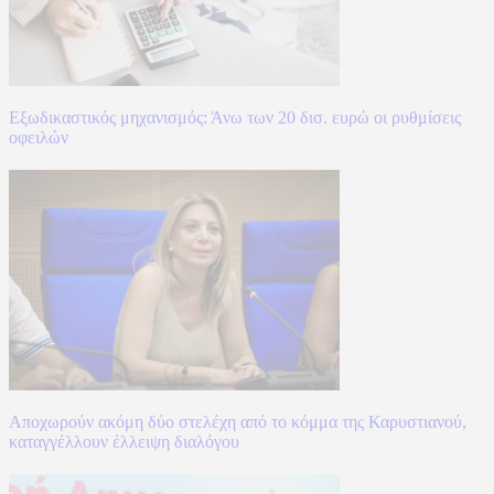
Εξωδικαστικός μηχανισμός: Άνω των 20 δισ. ευρώ οι ρυθμίσεις
οφειλών
Αποχωρούν ακόμη δύο στελέχη από το κόμμα της Καρυστιανού,
καταγγέλλουν έλλειψη διαλόγου