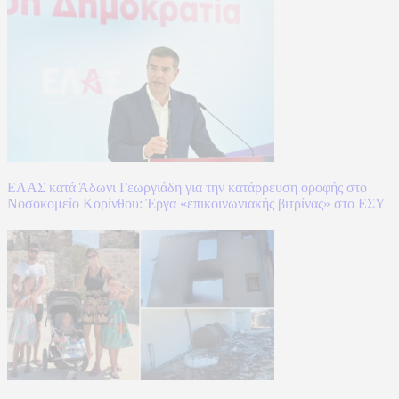
ΕΛΑΣ κατά Άδωνι Γεωργιάδη για την κατάρρευση οροφής στο
Νοσοκομείο Κορίνθου: Έργα «επικοινωνιακής βιτρίνας» στο ΕΣΥ