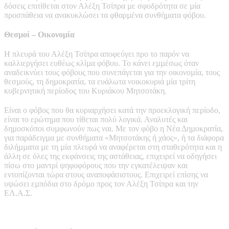
δόσεις επιτίθεται στον Αλέξη Τσίπρα µε σφοδρότητα σε µία
προσπάθεια να ανακυκλώσει τα φθαρµένα συνθήµατα φόβου.
Θεσµοί – Οικονοµία
Η πλευρά του Αλέξη Τσίπρα αποφεύγει προ το παρόν να
καλλιεργήσει ευθέως κλίµα φόβου. Το κάνει εµµέσως όταν
αναδεικνύει τους φόβους που συνεπάγεται για την οικονοµία, τους
θεσµούς, τη δηµοκρατία, τα ευάλωτα νοικοκυριά µία τρίτη
κυβερνητική περίοδος του Κυριάκου Μητσοτάκη.
Είναι ο φόβος που θα κυριαρχήσει κατά την προεκλογική περίοδο,
είναι το ερώτηµα που τίθεται πολύ λογικά. Αναλυτές και
δηµοσκόποι συµφωνούν πως ναι. Με τον φόβο η Νέα Δηµοκρατία,
για παράδειγµα µε συνθήµατα «Μητσοτάκης ή χάος», ή τα διάφορα
διλήµµατα µε τη µία πλευρά να αναφέρεται στη σταθερότητα και η
άλλη σε όλες της εκφάνσεις της αστάθειας, επιχειρεί να οδηγήσει
πίσω στο µαντρί ψηφοφόρους που την εγκατέλειψαν και
εντοπίζονται τώρα στους αναποφάσιστους. Επιχειρεί επίσης να
υψώσει εµπόδια στο δρόµο προς τον Αλέξη Τσίπρα και την
ΕΛ.Α.Σ.