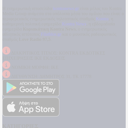
Η ενημερωτική ιστοσελίδα
kontranews.gr
είναι μέλος του Kontra
Media Group ανάμεσα στα υπόλοιπα μέσα του ομίλου που είναι: ο
περιφερειακός ενημερωτικός τηλεοπτικός σταθμός
Kontra
, η
καθημερινή πολιτική εφημερίδα
Kontra News
, η εβδομαδιαία
εφημερίδα
Κυριακάτικη Kontra News
, ο ενημερωτικός
αθλητικός ιστότοπος
Filathlos.gr
και ο μουσικός ραδιοφωνικός
σταθμός
Love Radio 97,5
.
ΔΙΑΚΡΙΤΙΚΟΣ ΤΙΤΛΟΣ: KONTRA ΕΚΔΟΤΙΚΕΣ
ΕΠΙΧΕΙΡΗΣΕΙΣ ΙΚΕ ΕΚΔΟΣΕΙΣ
ΝΟΜΙΚΗ ΜΟΡΦΗ: ΙΚΕ
ΔΙΕΥΘΥΝΣΗ: ΔΗΜΗΤΡΟΣ 31, ΤΚ 17778
ΚΑΤΗΓΟΡΙΕΣ