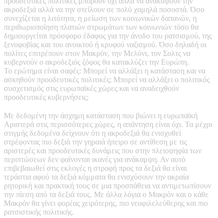
προοδευτικές πολιτικές μπορούν όχι απλά να ανακόψουν την
ακροδεξιά αλλά να την στείλουν σε πολύ χαμηλά ποσοστά. Όσο
συνεχίζεται η λιτότητα, η μείωση των κοινωνικών δαπανών, η
περιθωριοποίηση πλατιών στρωμάτων των κοινωνιών τόσο θα
δημιουργείται πρόσφορο έδαφος για την άνοδο του ρατσισμού, της
ξενοφοβίας και του ανοικτού ή κρυφού ναζισμού. Όσο δηλαδή οι
πολίτες επιτρέπουν στον Μακρόν, την Μελόνι, τον Σολτς να
κυβερνούν ο ακροδεξιός ζόφος θα κατακλύζει την Ευρώπη.
Το ερώτημα είναι σαφές: Μπορεί να αλλάξει η κατάσταση και να
ασκηθούν προοδευτικές πολιτικές; Μπορεί να αλλάξει ο πολιτικός
συσχετισμός στις ευρωπαϊκές χώρες και να αναδειχθούν
προοδευτικές κυβερνήσεις;
Με δεδομένη την άσχημη κατάσταση που βιώνει η ευρωπαϊκή
Αριστερά στις περισσότερες χώρες, η απάντηση είναι όχι. Τα μέχρι
στιγμής δεδομένα δείχνουν ότι η ακροδεξιά θα ενισχυθεί
στρέφοντας πιο δεξιά την γηραιά ήπειρο σε αντίθεση με τις
αριστερές και προοδευτικές δυνάμεις που στην πλειοψηφία των
περιπτώσεων δεν φαίνονται ικανές για ανάκαμψη. Αν αυτό
επιβεβαιωθεί στις εκλογές η στροφή προς τα δεξιά θα είναι
τεράστια αφού τα δεξιά κόμματα θα ενισχύσουν την ακραία
ρητορική και πρακτική τους σε μια προσπάθεια να αντιμετωπίσουν
την πίεση από τα δεξιά τους. Με άλλα λόγια ο Μακρόν και ο κάθε
Μακρόν θα γίνει φορέας χειρότερης, πιο νεοφιλελεύθερης και πιο
ρατσιστικής πολιτικής.