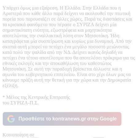
Υπάρχει όμως μια εξαίρεση. Η Ελλάδα. Στην Ελλάδα που η
Αριστερά που κάθε άλλο παρά δείχνει να ακολουθεί την πτωτική
πορεία που παρουσιάζει σε άλλες χώρες. Παρά τις διασπάσεις και
τα κρισιακά φαινόμενα που πέρασε ο ΣΥΡΙΖΑ δείχνει μία
σημαντικότατη ενότητα, εξωστρέφεια και μαχητικότητα
αποτελώντας την εναλλακτική λύση στον Μητσοτάκη. Ήδη
καταγράφεται μία συσπείρωση και κυρίως μια δυναμική. Από την
σκοπιά αυτή μπορεί να πετύχει ένα μεγάλο ποσοστό μειώνοντας
κατά πολύ την ψαλίδα από την ΝΔ. Δείχνει ικανός δηλαδή να
πετύχει ένα τέτοιο αποτέλεσμα που θα αποτελέσει πρόκριμα για τις
εθνικές εκλογές και την αποκαθήλωση του καθεστώτος
Μητσοτάκη. Σε αυτή την παραδοχή βρίσκεται άλλωστε και η
αγωνία του κυβερνητικού επιτελείου. Είναι στο χέρι όλων μας να
κάνουμε πράξη αυτή την θετική για την χώρα και την Δημοκρατία
εξέλιξη.
* Μέλος της Κεντρικής Επιτροπής
του ΣΥΡΙΖΑ-Π.Σ.
Προσθέστε το kontranews.gr στην Google
Κοινοποίηση σε