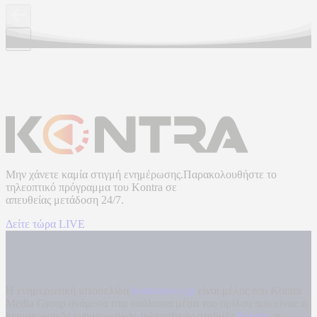
Μην χάνετε καμία στιγμή ενημέρωσης.Παρακολουθήστε το
τηλεοπτικό πρόγραμμα του
Kontra
σε
απευθείας μετάδοση
24/7.
Δείτε τώρα LIVE
Η ενημερωτική ιστοσελίδα
kontranews.gr
είναι μέλος του Kontra
Media Group ανάμεσα στα υπόλοιπα μέσα του ομίλου που είναι: ο
περιφερειακός ενημερωτικός τηλεοπτικός σταθμός
Kontra
, η