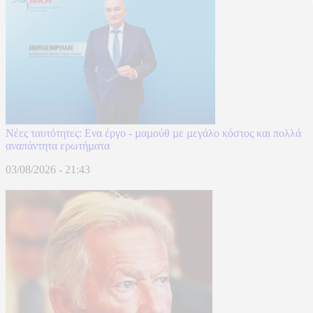
Νέες ταυτότητες: Ενα έργο - µαµούθ µε µεγάλο κόστος και πολλά
αναπάντητα ερωτήµατα
03/08/2026 - 21:43