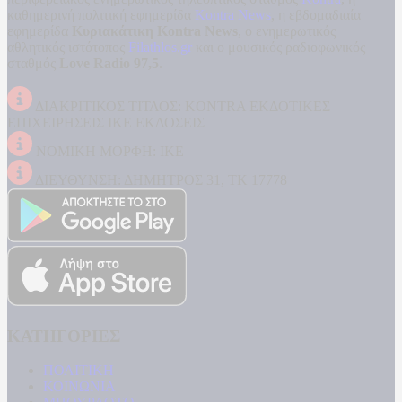
καθημερινή πολιτική εφημερίδα
Kontra News
, η εβδομαδιαία
εφημερίδα
Κυριακάτικη Kontra News
, ο ενημερωτικός
αθλητικός ιστότοπος
Filathlos.gr
και ο μουσικός ραδιοφωνικός
σταθμός
Love Radio 97,5
.
ΔΙΑΚΡΙΤΙΚΟΣ ΤΙΤΛΟΣ: KONTRA ΕΚΔΟΤΙΚΕΣ
ΕΠΙΧΕΙΡΗΣΕΙΣ ΙΚΕ ΕΚΔΟΣΕΙΣ
ΝΟΜΙΚΗ ΜΟΡΦΗ: ΙΚΕ
ΔΙΕΥΘΥΝΣΗ: ΔΗΜΗΤΡΟΣ 31, ΤΚ 17778
ΚΑΤΗΓΟΡΙΕΣ
ΠΟΛΙΤΙΚΗ
ΚΟΙΝΩΝΙΑ