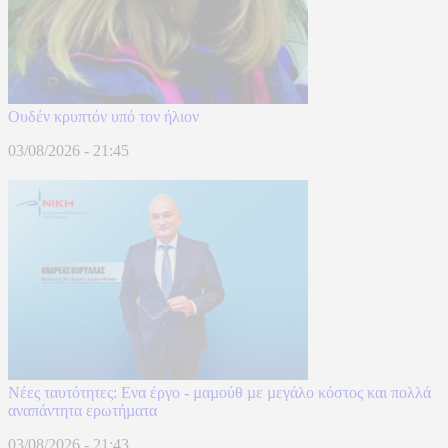
Ουδέν κρυπτόν υπό τον ήλιον
03/08/2026 - 21:45
Νέες ταυτότητες: Ενα έργο - µαµούθ µε µεγάλο κόστος και πολλά
αναπάντητα ερωτήµατα
03/08/2026 - 21:43