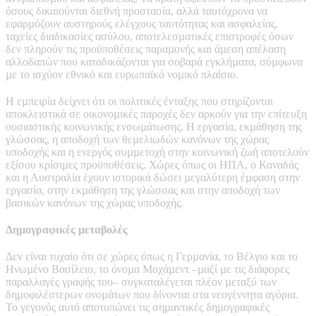
όσους δικαιούνται διεθνή προστασία, αλλά ταυτόχρονα να
εφαρµόζουν αυστηρούς ελέγχους ταυτότητας και ασφαλείας,
ταχείες διαδικασίες ασύλου, αποτελεσµατικές επιστροφές όσων
δεν πληρούν τις προϋποθέσεις παραµονής και άµεση απέλαση
αλλοδαπών που καταδικάζονται για σοβαρά εγκλήµατα, σύµφωνα
µε το ισχύον εθνικό και ευρωπαϊκό νοµικό πλαίσιο.
Η εµπειρία δείχνει ότι οι πολιτικές ένταξης που στηρίζονται
αποκλειστικά σε οικονοµικές παροχές δεν αρκούν για την επίτευξη
ουσιαστικής κοινωνικής ενσωµάτωσης. Η εργασία, εκµάθηση της
γλώσσας, η αποδοχή των θεµελιωδών κανόνων της χώρας
υποδοχής και η ενεργός συµµετοχή στην κοινωνική ζωή αποτελούν
εξίσου κρίσιµες προϋποθέσεις. Χώρες όπως οι ΗΠΑ, ο Καναδάς
και η Αυστραλία έχουν ιστορικά δώσει µεγαλύτερη έµφαση στην
εργασία, στην εκµάθηση της γλώσσας και στην αποδοχή των
βασικών κανόνων της χώρας υποδοχής.
Δηµογραφικές µεταβολές
Δεν είναι τυχαίο ότι σε χώρες όπως η Γερµανία, το Βέλγιο και το
Ηνωµένο Βασίλειο, το όνοµα Μοχάµεντ –µαζί µε τις διάφορες
παραλλαγές γραφής του– συγκαταλέγεται πλέον µεταξύ των
δηµοφιλέστερων ονοµάτων που δίνονται στα νεογέννητα αγόρια.
Το γεγονός αυτό αποτυπώνει τις σηµαντικές δηµογραφικές