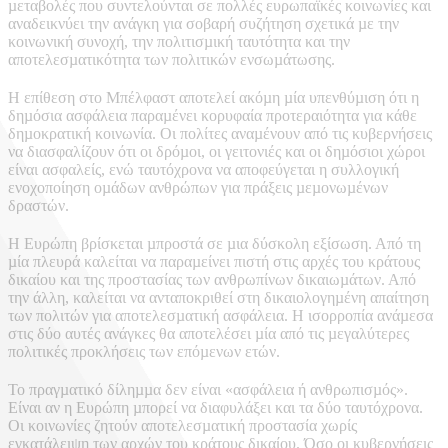
µεταβολές που συντελούνται σε πολλές ευρωπαϊκές κοινωνίες και
αναδεικνύει την ανάγκη για σοβαρή συζήτηση σχετικά µε την
κοινωνική συνοχή, την πολιτισµική ταυτότητα και την
αποτελεσµατικότητα των πολιτικών ενσωµάτωσης.
Η επίθεση στο Μπέλφαστ αποτελεί ακόµη µία υπενθύµιση ότι η
δηµόσια ασφάλεια παραµένει κορυφαία προτεραιότητα για κάθε
δηµοκρατική κοινωνία. Οι πολίτες αναµένουν από τις κυβερνήσεις
να διασφαλίζουν ότι οι δρόµοι, οι γειτονιές και οι δηµόσιοι χώροι
είναι ασφαλείς, ενώ ταυτόχρονα να αποφεύγεται η συλλογική
ενοχοποίηση οµάδων ανθρώπων για πράξεις µεµονωµένων
δραστών.
Η Ευρώπη βρίσκεται µπροστά σε µια δύσκολη εξίσωση. Από τη
µία πλευρά καλείται να παραµείνει πιστή στις αρχές του κράτους
δικαίου και της προστασίας των ανθρωπίνων δικαιωµάτων. Από
την άλλη, καλείται να ανταποκριθεί στη δικαιολογηµένη απαίτηση
των πολιτών για αποτελεσµατική ασφάλεια. Η ισορροπία ανάµεσα
στις δύο αυτές ανάγκες θα αποτελέσει µία από τις µεγαλύτερες
πολιτικές προκλήσεις των επόµενων ετών.
Το πραγµατικό δίληµµα δεν είναι «ασφάλεια ή ανθρωπισµός».
Είναι αν η Ευρώπη µπορεί να διαφυλάξει και τα δύο ταυτόχρονα.
Οι κοινωνίες ζητούν αποτελεσµατική προστασία χωρίς
εγκατάλειψη των αρχών του κράτους δικαίου. Όσο οι κυβερνήσεις