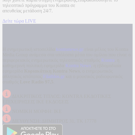
τηλεοπτικό πρόγραμμα του
Kontra
σε
απευθείας μετάδοση
24/7.
Δείτε τώρα LIVE
Η ενημερωτική ιστοσελίδα
kontranews.gr
είναι μέλος του Kontra
Media Group ανάμεσα στα υπόλοιπα μέσα του ομίλου που είναι: ο
περιφερειακός ενημερωτικός τηλεοπτικός σταθμός
Kontra
, η
καθημερινή πολιτική εφημερίδα
Kontra News
, η εβδομαδιαία
εφημερίδα
Κυριακάτικη Kontra News
, ο ενημερωτικός
αθλητικός ιστότοπος
Filathlos.gr
και ο μουσικός ραδιοφωνικός
σταθμός
Love Radio 97,5
.
ΔΙΑΚΡΙΤΙΚΟΣ ΤΙΤΛΟΣ: KONTRA ΕΚΔΟΤΙΚΕΣ
ΕΠΙΧΕΙΡΗΣΕΙΣ ΙΚΕ ΕΚΔΟΣΕΙΣ
ΝΟΜΙΚΗ ΜΟΡΦΗ: ΙΚΕ
ΔΙΕΥΘΥΝΣΗ: ΔΗΜΗΤΡΟΣ 31, ΤΚ 17778