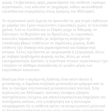
χώρας. Οι βρετανικές αρχές χαρακτήρισαν την υπόθεση «κρίσιµο
περιστατικό», ενώ κάλεσαν σε ψυχραιµία, καθώς ακολούθησαν
επεισόδια και συγκρούσεις στους δρόµους του Μπέλφαστ.
Το περιστατικό αυτό έρχεται να προστεθεί σε µια σειρά επιθέσεων
µε µαχαίρι που έχουν συγκλονίσει ευρωπαϊκές χώρες τα τελευταία
χρόνια. Από το Λονδίνο και το Παρίσι µέχρι το Μάνχαϊµ, το
Σόλινγκεν, το Βερολίνο και τις Βρυξέλλες, οι ευρωπαϊκές
κοινωνίες παρακολουθούν µε αυξανόµενη ανησυχία την
επανάληψη βίαιων επιθέσεων σε δηµόσιους χώρους. Κάθε
υπόθεση έχει διαφορετικά χαρακτηριστικά και διαφορετικά
κίνητρα. Άλλες σχετίζονται µε τροµοκρατία ή εξτρεµισµό, άλλες
µε σοβαρά προβλήµατα ψυχικής υγείας, άλλες µε κοινή
εγκληµατικότητα. Ωστόσο, η συχνότητα τέτοιων περιστατικών έχει
ενισχύσει το αίσθηµα ανασφάλειας σε µεγάλο µέρος των
ευρωπαϊκών κοινωνιών.
Ιδιαίτερα όταν ο φερόµενος δράστης είναι αιτών άσυλο ή
µετανάστης, η δηµόσια συζήτηση µετατοπίζεται γρήγορα από το
ίδιο το έγκληµα στη συνολική µεταναστευτική πολιτική. Στην
περίπτωση του Μπέλφαστ, πολιτικές δυνάµεις ζήτησαν
αυστηρότερους ελέγχους και αποτελεσµατικότερη διαχείριση του
συστήµατος ασύλου, ενώ η κυβέρνηση και η αστυνοµία
υπογράµµισαν ότι η υπόθεση πρέπει να αντιµετωπιστεί µέσα από
τη δικαστική διαδικασία και όχι µέσω συλλογικής στοχοποίησης