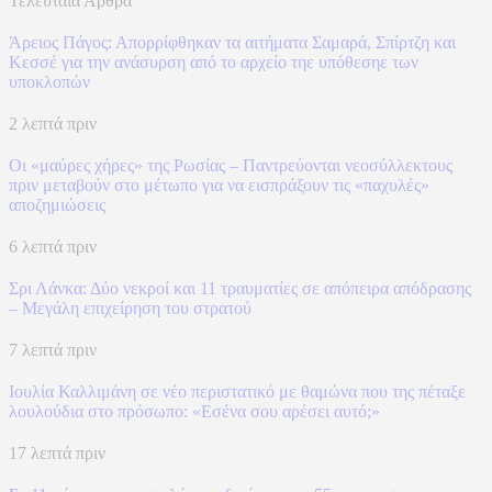
Τελευταία Άρθρα
Άρειος Πάγος: Απορρίφθηκαν τα αιτήματα Σαμαρά, Σπίρτζη και
Κεσσέ για την ανάσυρση από το αρχείο τηε υπόθεσηε των
υποκλοπών
2 λεπτά πριν
Οι «μαύρες χήρες» της Ρωσίας – Παντρεύονται νεοσύλλεκτους
πριν μεταβούν στο μέτωπο για να εισπράξουν τις «παχυλές»
αποζημιώσεις
6 λεπτά πριν
Σρι Λάνκα: Δύο νεκροί και 11 τραυματίες σε απόπειρα απόδρασης
– Μεγάλη επιχείρηση του στρατού
7 λεπτά πριν
Ιουλία Καλλιμάνη σε νέο περιστατικό με θαμώνα που της πέταξε
λουλούδια στο πρόσωπο: «Εσένα σου αρέσει αυτό;»
17 λεπτά πριν