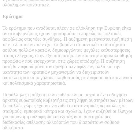
ολόκληρων κοινοτήτων.
Ερώτηµα
Το ερώτηµα που αναδύεται πλέον σε ολόκληρη την Ευρώπη είναι
αν οι κυβερνήσεις έχουν προσαρµόσει επαρκώς τις πολιτικές
ασφάλειας στις νέες συνθήκες. Η αυξηµένη µεταναστευτική πίεση
των τελευταίων ετών έχει επιβαρύνει σηµαντικά τα συστήµατα
ασύλου πολλών κρατών, δηµιουργώντας µεγάλες καθυστερήσεις
στους ελέγχους, στην εξέταση αιτήσεων και στην παρακολούθηση
προσώπων που εισέρχονται στις χώρες υποδοχής. Η συζήτηση
αυτή δεν αφορά µόνο τον αριθµό των αφίξεων, αλλά και την
ικανότητα των κρατικών µηχανισµών να διαχειριστούν
αποτελεσµατικά µεγάλους πληθυσµούς µε διαφορετικά κοινωνικά
και πολιτισµικά χαρακτηριστικά.
Παράλληλα, η αύξηση των επιθέσεων µε µαχαίρι έχει οδηγήσει
αρκετές ευρωπαϊκές κυβερνήσεις στη λήψη αυστηρότερων µέτρων.
Σε πολλές χώρες έχουν ενισχυθεί οι αστυνοµικές περιπολίες σε
σταθµούς, εµπορικά κέντρα και σχολεία, έχουν αυξηθεί οι έλεγχοι
για παράνοµη οπλοφορία και εξετάζονται αυστηρότερες
διαδικασίες απέλασης αλλοδαπών που διαπράττουν σοβαρά
αδικήµατα.