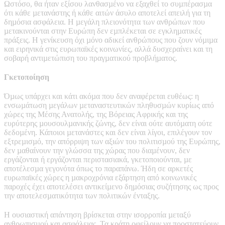
Ωστόσο, θα ήταν εξίσου λανθασµένο να εξαχθεί το συµπέρασµα
ότι κάθε µετανάστης ή κάθε αιτών άσυλο αποτελεί απειλή για τη
δηµόσια ασφάλεια. Η µεγάλη πλειονότητα των ανθρώπων που
µετακινούνται στην Ευρώπη δεν εµπλέκεται σε εγκληµατικές
πράξεις. Η γενίκευση όχι µόνο αδικεί ανθρώπους που ζουν νόµιµα
και ειρηνικά στις ευρωπαϊκές κοινωνίες, αλλά δυσχεραίνει και τη
σοβαρή αντιµετώπιση του πραγµατικού προβλήµατος.
Γκετοποίηση
Όµως υπάρχει και κάτι ακόµα που δεν αναφέρεται ευθέως: η
ενσωµάτωση µεγάλων µεταναστευτικών πληθυσµών κυρίως από
χώρες της Μέσης Ανατολής, της Βόρειας Αφρικής και της
ευρύτερης µουσουλµανικής ζώνης, δεν είναι ούτε αυτόµατη ούτε
δεδοµένη. Κάποιοι µετανάστες και δεν είναι λίγοι, επιλέγουν τον
εξτρεµισµό, την απόρριψη των αξιών του πολιτισµού της Ευρώπης,
δεν µαθαίνουν την γλώσσα της χώρας που διαµένουν, δεν
εργάζονται ή εργάζονται περιστασιακά, γκετοποιούνται, µε
αποτέλεσµα γεγονότα όπως το παραπάνω. Ήδη σε αρκετές
ευρωπαϊκές χώρες η µακροχρόνια εξάρτηση από κοινωνικές
παροχές έχει αποτελέσει αντικείµενο δηµόσιας συζήτησης ως προς
την αποτελεσµατικότητα των πολιτικών ένταξης.
Η ουσιαστική απάντηση βρίσκεται στην ισορροπία µεταξύ
ανθρωπισµού και ασφάλειας. Τα κράτη οφείλουν να προστατεύουν