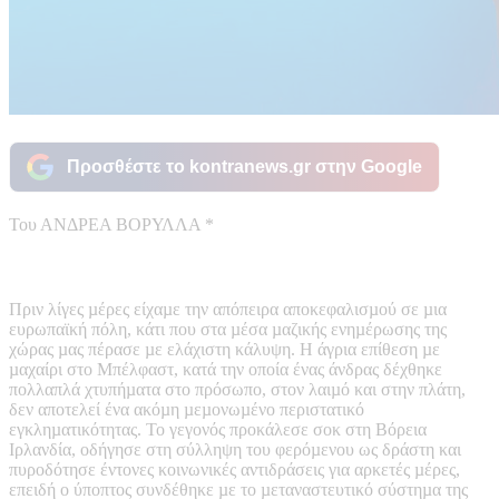
Προσθέστε το kontranews.gr στην Google
Του ΑΝΔΡΕΑ ΒΟΡΥΛΛΑ *
Πριν λίγες µέρες είχαµε την απόπειρα αποκεφαλισµού σε µια
ευρωπαϊκή πόλη, κάτι που στα µέσα µαζικής ενηµέρωσης της
χώρας µας πέρασε µε ελάχιστη κάλυψη. Η άγρια επίθεση µε
µαχαίρι στο Μπέλφαστ, κατά την οποία ένας άνδρας δέχθηκε
πολλαπλά χτυπήµατα στο πρόσωπο, στον λαιµό και στην πλάτη,
δεν αποτελεί ένα ακόµη µεµονωµένο περιστατικό
εγκληµατικότητας. Το γεγονός προκάλεσε σοκ στη Βόρεια
Ιρλανδία, οδήγησε στη σύλληψη του φερόµενου ως δράστη και
πυροδότησε έντονες κοινωνικές αντιδράσεις για αρκετές µέρες,
επειδή ο ύποπτος συνδέθηκε µε το µεταναστευτικό σύστηµα της