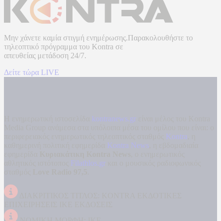
Μην χάνετε καμία στιγμή ενημέρωσης.Παρακολουθήστε το
τηλεοπτικό πρόγραμμα του
Kontra
σε
απευθείας μετάδοση
24/7.
Δείτε τώρα LIVE
Η ενημερωτική ιστοσελίδα
kontranews.gr
είναι μέλος του Kontra
Media Group ανάμεσα στα υπόλοιπα μέσα του ομίλου που είναι: ο
περιφερειακός ενημερωτικός τηλεοπτικός σταθμός
Kontra
, η
καθημερινή πολιτική εφημερίδα
Kontra News
, η εβδομαδιαία
εφημερίδα
Κυριακάτικη Kontra News
, ο ενημερωτικός
αθλητικός ιστότοπος
Filathlos.gr
και ο μουσικός ραδιοφωνικός
σταθμός
Love Radio 97,5
.
ΔΙΑΚΡΙΤΙΚΟΣ ΤΙΤΛΟΣ: KONTRA ΕΚΔΟΤΙΚΕΣ
ΕΠΙΧΕΙΡΗΣΕΙΣ ΙΚΕ ΕΚΔΟΣΕΙΣ
ΝΟΜΙΚΗ ΜΟΡΦΗ: ΙΚΕ