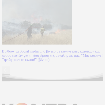
Βρίθουν τα Social media από βίντεο με καταγγελίες κατοίκων και
πυροσβεστών για τη διαχείριση της μεγάλης φωτιάς: "Μας κάψανε!
Την άφησαν τη φωτιά!" (βίντεο)