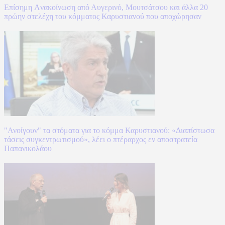
Επίσημη Aνακοίνωση από Αυγερινό, Μουτσάτσου και άλλα 20
πρώην στελέχη του κόμματος Καρυστιανού που αποχώρησαν
"Ανοίγουν" τα στόματα για το κόμμα Καρυστιανού: «Διαπίστωσα
τάσεις συγκεντρωτισμού», λέει ο πτέραρχος εν αποστρατεία
Παπανικολάου