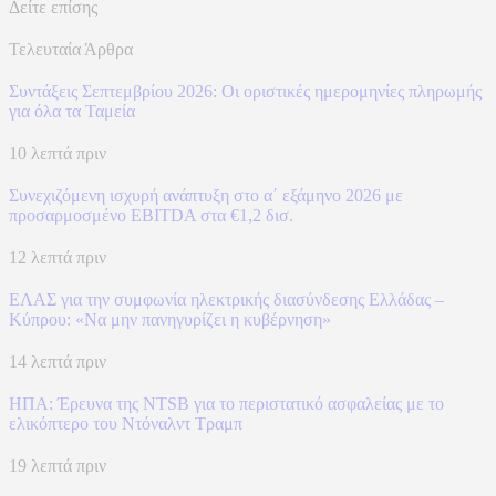
Δείτε επίσης
Τελευταία Άρθρα
Συντάξεις Σεπτεμβρίου 2026: Οι οριστικές ημερομηνίες πληρωμής
για όλα τα Ταμεία
10 λεπτά πριν
Συνεχιζόμενη ισχυρή ανάπτυξη στο α΄ εξάμηνο 2026 με
προσαρμοσμένο EBITDA στα €1,2 δισ.
12 λεπτά πριν
ΕΛΑΣ για την συμφωνία ηλεκτρικής διασύνδεσης Ελλάδας –
Κύπρου: «Να μην πανηγυρίζει η κυβέρνηση»
14 λεπτά πριν
ΗΠΑ: Έρευνα της NTSB για το περιστατικό ασφαλείας με το
ελικόπτερο του Ντόναλντ Τραμπ
19 λεπτά πριν