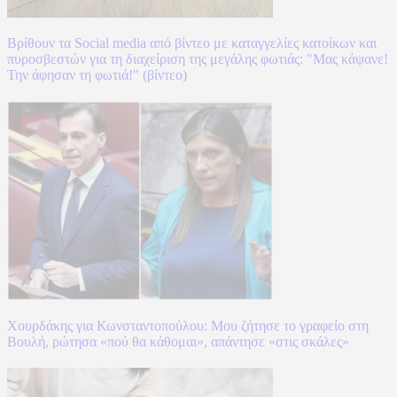
Βρίθουν τα Social media από βίντεο με καταγγελίες κατοίκων και
πυροσβεστών για τη διαχείριση της μεγάλης φωτιάς: "Μας κάψανε!
Την άφησαν τη φωτιά!" (βίντεο)
Χουρδάκης για Κωνσταντοπούλου: Μου ζήτησε το γραφείο στη
Βουλή, ρώτησα «πού θα κάθομαι», απάντησε «στις σκάλες»