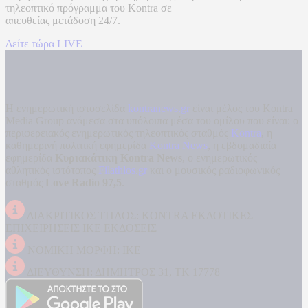
τηλεοπτικό πρόγραμμα του
Kontra
σε
απευθείας μετάδοση
24/7.
Δείτε τώρα LIVE
Η ενημερωτική ιστοσελίδα
kontranews.gr
είναι μέλος του Kontra
Media Group ανάμεσα στα υπόλοιπα μέσα του ομίλου που είναι: ο
περιφερειακός ενημερωτικός τηλεοπτικός σταθμός
Kontra
, η
καθημερινή πολιτική εφημερίδα
Kontra News
, η εβδομαδιαία
εφημερίδα
Κυριακάτικη Kontra News
, ο ενημερωτικός
αθλητικός ιστότοπος
Filathlos.gr
και ο μουσικός ραδιοφωνικός
σταθμός
Love Radio 97,5
.
ΔΙΑΚΡΙΤΙΚΟΣ ΤΙΤΛΟΣ: KONTRA ΕΚΔΟΤΙΚΕΣ
ΕΠΙΧΕΙΡΗΣΕΙΣ ΙΚΕ ΕΚΔΟΣΕΙΣ
ΝΟΜΙΚΗ ΜΟΡΦΗ: ΙΚΕ
ΔΙΕΥΘΥΝΣΗ: ΔΗΜΗΤΡΟΣ 31, ΤΚ 17778