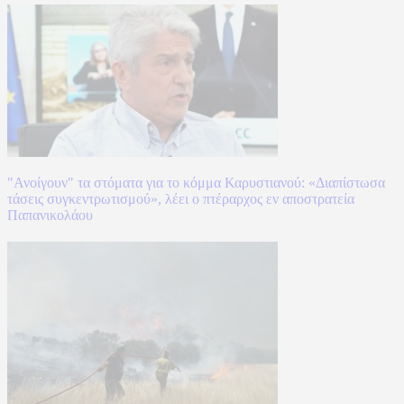
"Ανοίγουν" τα στόματα για το κόμμα Καρυστιανού: «Διαπίστωσα
τάσεις συγκεντρωτισμού», λέει ο πτέραρχος εν αποστρατεία
Παπανικολάου