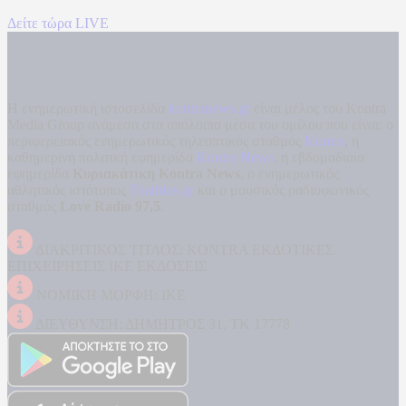
Δείτε τώρα LIVE
Η ενημερωτική ιστοσελίδα
kontranews.gr
είναι μέλος του Kontra
Media Group ανάμεσα στα υπόλοιπα μέσα του ομίλου που είναι: ο
περιφερειακός ενημερωτικός τηλεοπτικός σταθμός
Kontra
, η
καθημερινή πολιτική εφημερίδα
Kontra News
, η εβδομαδιαία
εφημερίδα
Κυριακάτικη Kontra News
, ο ενημερωτικός
αθλητικός ιστότοπος
Filathlos.gr
και ο μουσικός ραδιοφωνικός
σταθμός
Love Radio 97,5
.
ΔΙΑΚΡΙΤΙΚΟΣ ΤΙΤΛΟΣ: KONTRA ΕΚΔΟΤΙΚΕΣ
ΕΠΙΧΕΙΡΗΣΕΙΣ ΙΚΕ ΕΚΔΟΣΕΙΣ
ΝΟΜΙΚΗ ΜΟΡΦΗ: ΙΚΕ
ΔΙΕΥΘΥΝΣΗ: ΔΗΜΗΤΡΟΣ 31, ΤΚ 17778