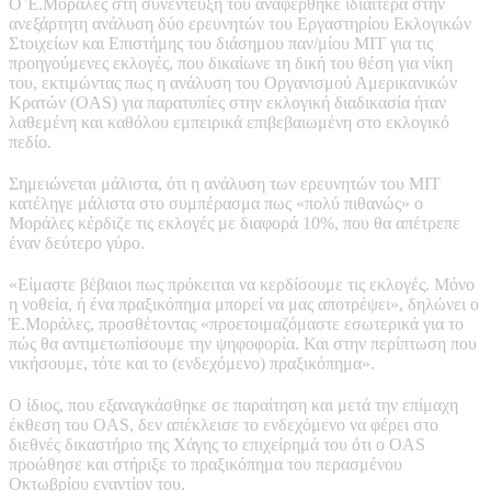
Ο Έ.Μοράλες στη συνέντευξή του αναφέρθηκε ιδιαίτερα στην
ανεξάρτητη ανάλυση δύο ερευνητών του Εργαστηρίου Εκλογικών
Στοιχείων και Επιστήμης του διάσημου παν/μίου ΜΙΤ για τις
προηγούμενες εκλογές, που δικαίωνε τη δική του θέση για νίκη
του, εκτιμώντας πως η ανάλυση του Οργανισμού Αμερικανικών
Κρατών (OAS) για παρατυπίες στην εκλογική διαδικασία ήταν
λαθεμένη και καθόλου εμπειρικά επιβεβαιωμένη στο εκλογικό
πεδίο.
Σημειώνεται μάλιστα, ότι η ανάλυση των ερευνητών του ΜΙΤ
κατέληγε μάλιστα στο συμπέρασμα πως «πολύ πιθανώς» ο
Μοράλες κέρδιζε τις εκλογές με διαφορά 10%, που θα απέτρεπε
έναν δεύτερο γύρο.
«Είμαστε βέβαιοι πως πρόκειται να κερδίσουμε τις εκλογές. Μόνο
η νοθεία, ή ένα πραξικόπημα μπορεί να μας αποτρέψει», δηλώνει ο
Έ.Μοράλες, προσθέτοντας «προετοιμαζόμαστε εσωτερικά για το
πώς θα αντιμετωπίσουμε την ψηφοφορία. Και στην περίπτωση που
νικήσουμε, τότε και το (ενδεχόμενο) πραξικόπημα».
Ο ίδιος, που εξαναγκάσθηκε σε παραίτηση και μετά την επίμαχη
έκθεση του OAS, δεν απέκλεισε το ενδεχόμενο να φέρει στο
διεθνές δικαστήριο της Χάγης το επιχείρημά του ότι ο ΟAS
προώθησε και στήριξε το πραξικόπημα του περασμένου
Οκτωβρίου εναντίον του.