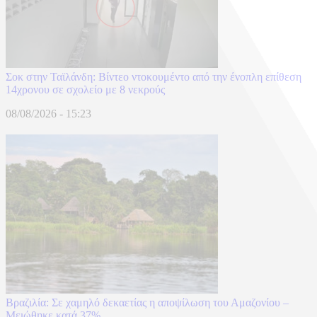
Σοκ στην Ταϊλάνδη: Βίντεο ντοκουμέντο από την ένοπλη επίθεση
14χρονου σε σχολείο με 8 νεκρούς
08/08/2026 - 15:23
Βραζιλία: Σε χαμηλό δεκαετίας η αποψίλωση του Αμαζονίου –
Μειώθηκε κατά 37%