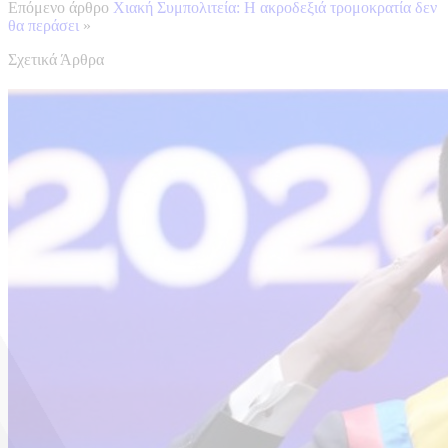
Επόμενο άρθρο
Χιακή Συμπολιτεία: Η ακροδεξιά τρομοκρατία δεν
θα περάσει
»
Σχετικά Άρθρα