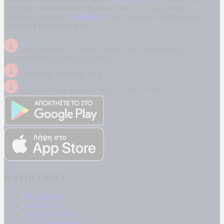
εφημερίδα
Κυριακάτικη Kontra News
, ο ενημερωτικός
αθλητικός ιστότοπος
Filathlos.gr
και ο μουσικός ραδιοφωνικός
σταθμός
Love Radio 97,5
.
ΔΙΑΚΡΙΤΙΚΟΣ ΤΙΤΛΟΣ: KONTRA ΕΚΔΟΤΙΚΕΣ
ΕΠΙΧΕΙΡΗΣΕΙΣ ΙΚΕ ΕΚΔΟΣΕΙΣ
ΝΟΜΙΚΗ ΜΟΡΦΗ: ΙΚΕ
ΔΙΕΥΘΥΝΣΗ: ΔΗΜΗΤΡΟΣ 31, ΤΚ 17778
ΚΑΤΗΓΟΡΙΕΣ
ΠΟΛΙΤΙΚΗ
ΚΟΙΝΩΝΙΑ
ΜΠΟΥΡΛΟΤΟ
ΠΑΡΑΠΟΛΙΤΙΚΑ