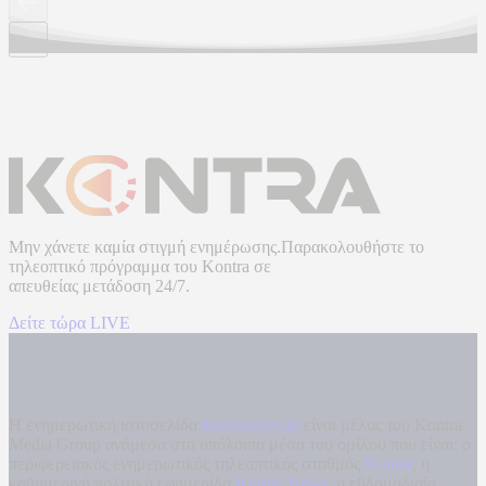
Μην χάνετε καμία στιγμή ενημέρωσης.Παρακολουθήστε το
τηλεοπτικό πρόγραμμα του
Kontra
σε
απευθείας μετάδοση
24/7.
Δείτε τώρα LIVE
Η ενημερωτική ιστοσελίδα
kontranews.gr
είναι μέλος του Kontra
Media Group ανάμεσα στα υπόλοιπα μέσα του ομίλου που είναι: ο
περιφερειακός ενημερωτικός τηλεοπτικός σταθμός
Kontra
, η
καθημερινή πολιτική εφημερίδα
Kontra News
, η εβδομαδιαία