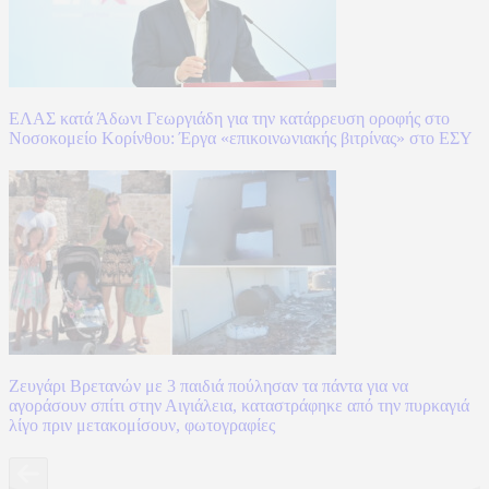
ΕΛΑΣ κατά Άδωνι Γεωργιάδη για την κατάρρευση οροφής στο
Νοσοκομείο Κορίνθου: Έργα «επικοινωνιακής βιτρίνας» στο ΕΣΥ
Ζευγάρι Βρετανών με 3 παιδιά πούλησαν τα πάντα για να
αγοράσουν σπίτι στην Αιγιάλεια, καταστράφηκε από την πυρκαγιά
λίγο πριν μετακομίσουν, φωτογραφίες