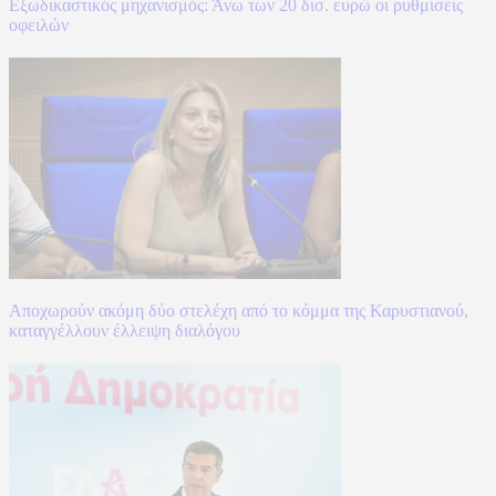
Εξωδικαστικός μηχανισμός: Άνω των 20 δισ. ευρώ οι ρυθμίσεις
οφειλών
Αποχωρούν ακόμη δύο στελέχη από το κόμμα της Καρυστιανού,
καταγγέλλουν έλλειψη διαλόγου