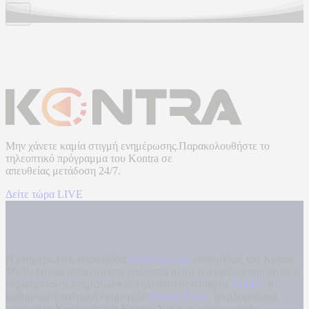
Μην χάνετε καμία στιγμή ενημέρωσης.Παρακολουθήστε το
τηλεοπτικό πρόγραμμα του
Kontra
σε
απευθείας μετάδοση
24/7.
Δείτε τώρα LIVE
Η ενημερωτική ιστοσελίδα
kontranews.gr
είναι μέλος του Kontra
Media Group ανάμεσα στα υπόλοιπα μέσα του ομίλου που είναι: ο
περιφερειακός ενημερωτικός τηλεοπτικός σταθμός
Kontra
, η
καθημερινή πολιτική εφημερίδα
Kontra News
, η εβδομαδιαία
εφημερίδα
Κυριακάτικη Kontra News
, ο ενημερωτικός