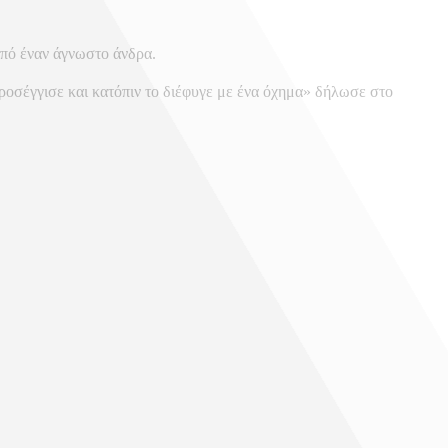
από έναν άγνωστο άνδρα.
ροσέγγισε και κατόπιν το διέφυγε με ένα όχημα» δήλωσε στο