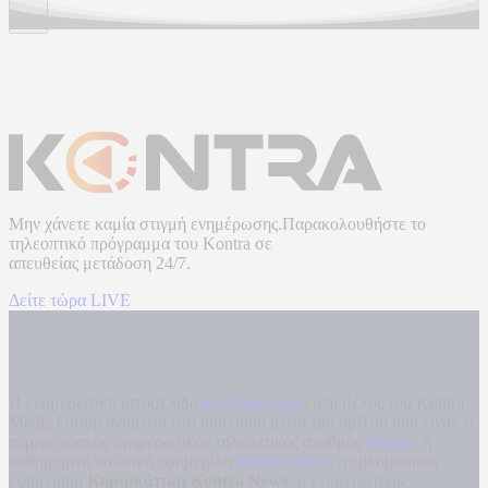
Μην χάνετε καμία στιγμή ενημέρωσης.Παρακολουθήστε το
τηλεοπτικό πρόγραμμα του
Kontra
σε
απευθείας μετάδοση
24/7.
Δείτε τώρα LIVE
Η ενημερωτική ιστοσελίδα
kontranews.gr
είναι μέλος του Kontra
Media Group ανάμεσα στα υπόλοιπα μέσα του ομίλου που είναι: ο
περιφερειακός ενημερωτικός τηλεοπτικός σταθμός
Kontra
, η
καθημερινή πολιτική εφημερίδα
Kontra News
, η εβδομαδιαία
εφημερίδα
Κυριακάτικη Kontra News
, ο ενημερωτικός