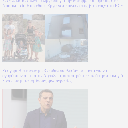
ΕΛΑΣ κατά Άδωνι Γεωργιάδη για την κατάρρευση οροφής στο
Νοσοκομείο Κορίνθου: Έργα «επικοινωνιακής βιτρίνας» στο ΕΣΥ
Ζευγάρι Βρετανών με 3 παιδιά πούλησαν τα πάντα για να
αγοράσουν σπίτι στην Αιγιάλεια, καταστράφηκε από την πυρκαγιά
λίγο πριν μετακομίσουν, φωτογραφίες