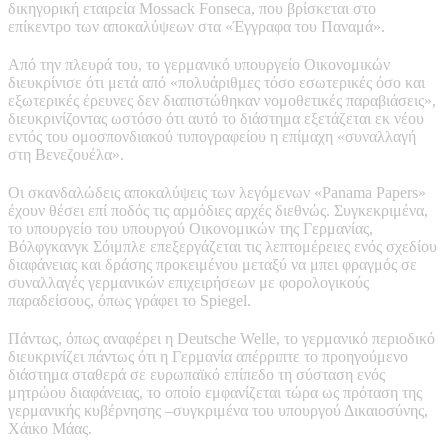
δικηγορική εταιρεία Mossack Fonseca, που βρίσκεται στο
επίκεντρο των αποκαλύψεων στα «Έγγραφα του Παναμά».
Από την πλευρά του, το γερμανικό υπουργείο Οικονομικών
διευκρίνισε ότι μετά από «πολυάριθμες τόσο εσωτερικές όσο και
εξωτερικές έρευνες δεν διαπιστώθηκαν νομοθετικές παραβιάσεις»,
διευκρινίζοντας ωστόσο ότι αυτό το διάστημα εξετάζεται εκ νέου
εντός του ομοσπονδιακού τυπογραφείου η επίμαχη «συναλλαγή
στη Βενεζουέλα».
Οι σκανδαλώδεις αποκαλύψεις των λεγόμενων «Panama Papers»
έχουν θέσει επί ποδός τις αρμόδιες αρχές διεθνώς. Συγκεκριμένα,
το υπουργείο του υπουργού Οικονομικών της Γερμανίας,
Βόλφγκανγκ Σόιμπλε επεξεργάζεται τις λεπτομέρειες ενός σχεδίου
διαφάνειας και δράσης προκειμένου μεταξύ να μπει φραγμός σε
συναλλαγές γερμανικών επιχειρήσεων με φορολογικούς
παραδείσους, όπως γράφει το Spiegel.
Πάντως, όπως αναφέρει η Deutsche Welle, το γερμανικό περιοδικό
διευκρινίζει πάντως ότι η Γερμανία απέρριπτε το προηγούμενο
διάστημα σταθερά σε ευρωπαϊκό επίπεδο τη σύσταση ενός
μητρώου διαφάνειας, το οποίο εμφανίζεται τώρα ως πρόταση της
γερμανικής κυβέρνησης –συγκριμένα του υπουργού Δικαιοσύνης,
Χάικο Μάας.