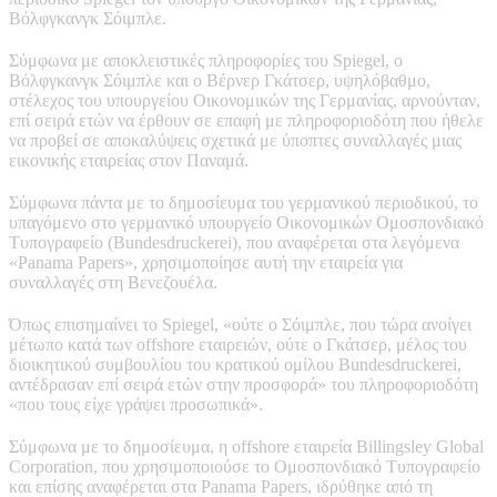
Βόλφγκανγκ Σόιμπλε.
Σύμφωνα με αποκλειστικές πληροφορίες του Spiegel, ο
Βόλφγκανγκ Σόιμπλε και ο Βέρνερ Γκάτσερ, υψηλόβαθμο,
στέλεχος του υπουργείου Οικονομικών της Γερμανίας, αρνούνταν,
επί σειρά ετών να έρθουν σε επαφή με πληροφοριοδότη που ήθελε
να προβεί σε αποκαλύψεις σχετικά με ύποπτες συναλλαγές μιας
εικονικής εταιρείας στον Παναμά.
Σύμφωνα πάντα με το δημοσίευμα του γερμανικού περιοδικού, το
υπαγόμενο στο γερμανικό υπουργείο Οικονομικών Ομοσπονδιακό
Τυπογραφείο (Bundesdruckerei), που αναφέρεται στα λεγόμενα
«Panama Papers», χρησιμοποίησε αυτή την εταιρεία για
συναλλαγές στη Βενεζουέλα.
Όπως επισημαίνει το Spiegel, «ούτε ο Σόιμπλε, που τώρα ανοίγει
μέτωπο κατά των offshore εταιρειών, ούτε ο Γκάτσερ, μέλος του
διοικητικού συμβουλίου του κρατικού ομίλου Bundesdruckerei,
αντέδρασαν επί σειρά ετών στην προσφορά» του πληροφοριοδότη
«που τους είχε γράψει προσωπικά».
Σύμφωνα με το δημοσίευμα, η offshore εταιρεία Billingsley Global
Corporation, που χρησιμοποιούσε το Ομοσπονδιακό Τυπογραφείο
και επίσης αναφέρεται στα Panama Papers, ιδρύθηκε από τη