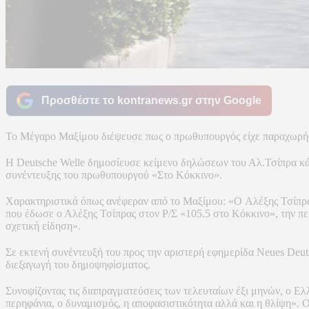
Προσθέστε το kontranews.gr στην Google
Το Μέγαρο Μαξίμου διέψευσε πως ο πρωθυπουργός είχε παραχωρήσ
Η Deutsche Welle δημοσίευσε κείμενο δηλώσεων του Αλ.Τσίπρα κάνο
συνέντευξης του πρωθυπουργού «Στο Κόκκινο».
Χαρακτηριστικά όπως ανέφεραν από το Μαξίμου: «O Αλέξης Τσίπρας
που έδωσε ο Αλέξης Τσίπρας στον Ρ/Σ «105.5 στο Κόκκινο», την π
σχετική είδηση».
Σε εκτενή συνέντευξή του προς την αριστερή εφημερίδα Neues Deutsc
διεξαγωγή του δημοψηφίσματος.
Συνοψίζοντας τις διαπραγματεύσεις των τελευταίων έξι μηνών, ο Ε
περηφάνια, ο δυναμισμός, η αποφασιστικότητα αλλά και η θλίψη». Ο