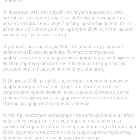
«κόκκινο».
Οι πρωταγωνιστές στο παιχνίδι της παγκόσμιας αγοράς είναι
πολλοί και κανείς δεν μπορεί να προβλέψει με σιγουριά το τι
μέλλει γενέσθαι. Όμως στην Ευρώπη, αρκετοί φοβούνται ότι τα
μέτρα που ελήφθησαν μετά την κρίση του 2008, δεν ήταν αρκετά
για να αποτρέψουν μία επόμενη.
Ο γερμανός οικονομολόγος Μαξ Ότε μίλησε στη γερμανική
ραδιοφωνία (Deutschlandfunk), δίνοντας απαντήσεις και
προβλέποντας ότι η νέα χρηματοοικονομική κρίση που διαφαίνεται
θα είναι χειρότερη από αυτή του 2008 και από το κύμα δεν θα
γλυτώσει ούτε η Γερμανία που θα πληγεί και αυτή.
Η Deutsche Welle μεταδίδει τις δηλώσεις του που δημιουργούν
προβληματισμό. «Αυτό που είχαμε τότε ήταν η απειλή ενός
χρηματοοικονομικού πανικού, ενός νευρικού κλονισμού ή ενός
καρδιακού εμφράγματος του χρηματοοικονομικού συστήματος
εξαιτίας των χρηματοοικονομικών φουσκών.
Αυτήν την κατάσταση καταφέραμε να καταπολεμήσουμε με πάρα
πολύ φθηνό χρήμα και έτσι ηρεμήσαμε το σύστημα για ένα
χρονικό διάστημα. Ωστόσο δεν αντιμετωπίσαμε τις αιτίες και τώρα
πλέον έρχονται να συμπέσουν πολλοί μεμονωμένοι παράγοντες,
δημιουργώντας αυτή την περίπλοκη κατάσταση».