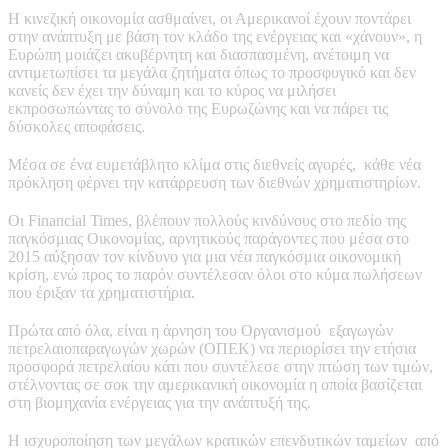
Η κινεζική οικονομία ασθμαίνει, οι Αμερικανοί έχουν ποντάρει
στην ανάπτυξη με βάση τον κλάδο της ενέργειας και «χάνουν», η
Ευρώπη μοιάζει ακυβέρνητη και διασπασμένη, ανέτοιμη να
αντιμετωπίσει τα μεγάλα ζητήματα όπως το προσφυγικό και δεν
κανείς δεν έχει την δύναμη και το κύρος να μιλήσει
εκπροσωπώντας το σύνολο της Ευρωζώνης και να πάρει τις
δύσκολες αποφάσεις.
Μέσα σε ένα ευμετάβλητο κλίμα στις διεθνείς αγορές, κάθε νέα
πρόκληση φέρνει την κατάρρευση των διεθνών χρηματιστηρίων.
Οι Financial Times, βλέπουν πολλούς κινδύνους στο πεδίο της
παγκόσμιας Οικονομίας, αρνητικούς παράγοντες που μέσα στο
2015 αύξησαν τον κίνδυνο για μια νέα παγκόσμια οικονομική
κρίση, ενώ προς το παρόν συντέλεσαν όλοι στο κύμα πωλήσεων
που έριξαν τα χρηματιστήρια.
Πρώτα από όλα, είναι η άρνηση του Οργανισμού εξαγωγών
πετρελαιοπαραγωγών χωρών (ΟΠΕΚ) να περιορίσει την ετήσια
προσφορά πετρελαίου κάτι που συντέλεσε στην πτώση των τιμών,
στέλνοντας σε σοκ την αμερικανική οικονομία η οποία βασίζεται
στη βιομηχανία ενέργειας για την ανάπτυξή της.
Η ισχυροποίηση των μεγάλων κρατικών επενδυτικών ταμείων από