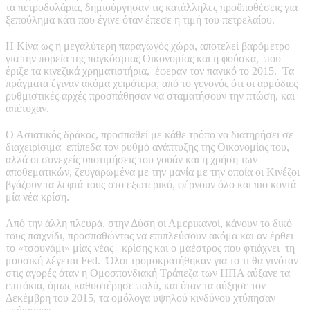
τα πετροδολάρια, δημιούργησαν τις κατάλληλες προϋποθέσεις για
ξεπούλημα κάτι που έγινε όταν έπεσε η τιμή του πετρελαίου.
Η Κίνα ως η μεγαλύτερη παραγωγός χώρα, αποτελεί βαρόμετρο
για την πορεία της παγκόσμιας Οικονομίας και η φούσκα, που
έριξε τα κινεζικά χρηματιστήρια, έφεραν τον πανικό το 2015. Τα
πράγματα έγιναν ακόμα χειρότερα, από το γεγονός ότι οι αρμόδιες
ρυθμιστικές αρχές προσπάθησαν να σταματήσουν την πτώση, και
απέτυχαν.
Ο Ασιατικός δράκος, προσπαθεί με κάθε τρόπο να διατηρήσει σε
διαχειρίσιμα επίπεδα τον ρυθμό ανάπτυξης της Οικονομίας του,
αλλά οι συνεχείς υποτιμήσεις του γουάν και η χρήση των
αποθεματικών, ζευγαρωμένα με την μανία με την οποία οι Κινέζοι
βγάζουν τα λεφτά τους στο εξωτερικό, φέρνουν όλο και πιο κοντά
μία νέα κρίση.
Από την άλλη πλευρά, στην Δύση οι Αμερικανοί, κάνουν το δικό
τους παιχνίδι, προσπαθώντας να επιπλεύσουν ακόμα και αν έρθει
το «τσουνάμι» μίας νέας κρίσης και ο μαέστρος που φτιάχνει τη
μουσική λέγεται Fed. Όλοι τρομοκρατήθηκαν για το τι θα γινόταν
στις αγορές όταν η Ομοσπονδιακή Τράπεζα των ΗΠΑ αύξανε τα
επιτόκια, όμως καθυστέρησε πολύ, και όταν τα αύξησε τον
Δεκέμβρη του 2015, τα ομόλογα υψηλού κινδύνου χτύπησαν