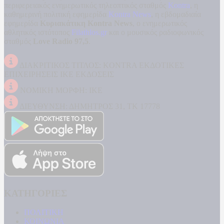
περιφερειακός ενημερωτικός τηλεοπτικός σταθμός
Kontra
, η
καθημερινή πολιτική εφημερίδα
Kontra News
, η εβδομαδιαία
εφημερίδα
Κυριακάτικη Kontra News
, ο ενημερωτικός
αθλητικός ιστότοπος
Filathlos.gr
και ο μουσικός ραδιοφωνικός
σταθμός
Love Radio 97,5
.
ΔΙΑΚΡΙΤΙΚΟΣ ΤΙΤΛΟΣ: KONTRA ΕΚΔΟΤΙΚΕΣ
ΕΠΙΧΕΙΡΗΣΕΙΣ ΙΚΕ ΕΚΔΟΣΕΙΣ
ΝΟΜΙΚΗ ΜΟΡΦΗ: ΙΚΕ
ΔΙΕΥΘΥΝΣΗ: ΔΗΜΗΤΡΟΣ 31, ΤΚ 17778
ΚΑΤΗΓΟΡΙΕΣ
ΠΟΛΙΤΙΚΗ
ΚΟΙΝΩΝΙΑ