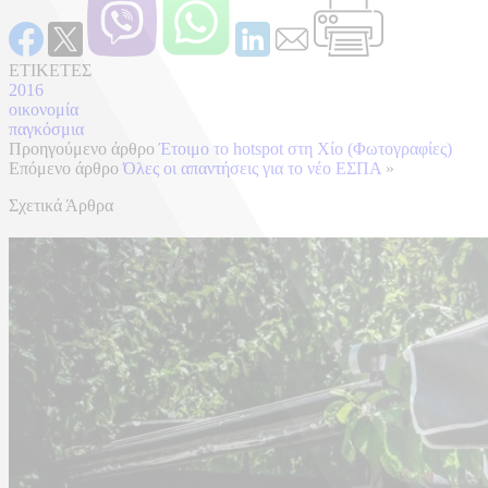
ΕΤΙΚΕΤΕΣ
2016
οικονομία
παγκόσμια
Προηγούμενο άρθρο
Έτοιμο το hotspot στη Χίο (Φωτογραφίες)
Επόμενο άρθρο
Όλες οι απαντήσεις για το νέο ΕΣΠΑ
»
Σχετικά Άρθρα